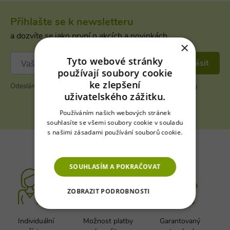
Přihlašte se k newsletteru
a dozvíte se jako první o akcích a novinkách
×
Tyto webové stránky
Přihlásit
používají soubory cookie
ke zlepšení
Odesláním formuláře souhlasím se
zpracováním osobních údajů
uživatelského zážitku.
Používáním našich webových stránek
souhlasíte se všemi soubory cookie v souladu
s našimi zásadami používání souborů cookie.
Více informací
SOUHLASÍM A POKRAČOVAT
ZOBRAZIT PODROBNOSTI
NEZBYTNĚ NUTNÉ SOUBORY
Individuální
Možnost platby
Garantovaný