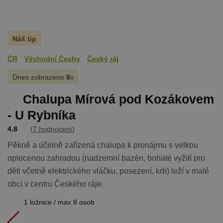
Náš tip
ČR
Východní Čechy
Český ráj
Dnes zobrazeno
8
x
Chalupa Mírová pod Kozákovem
- U Rybníka
4.8
(
7 hodnocení
)
Pěkně a účelně zařízená chalupa k pronájmu s velkou
oplocenou zahradou (nadzemní bazén, bohaté vyžití pro
děti včetně elektrického vláčku, posezení, krb) leží v malé
obci v centru Českého ráje.
1 ložnice / max 8 osob