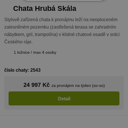
NEZBYTNĚ NUTNÉ SOUBORY
Chata Hrubá Skála
VÝKONOVÉ SOUBORY
Stylově zařízená chata k pronájmu leží na neoploceném
zalesněném pozemku (zastřešená terasa se zahradním
SOUBORY CÍLENÍ
nábytkem, gril, trampolína) v klidné chatové osadě v srdci
Českého ráje.
FUNKČNÍ SOUBORY
1 ložnice / max 4 osoby
NEZAŘAZENÉ SOUBORY
číslo chaty: 2543
Nezbytně nutné soubory
24 997 Kč
za pronájem na týden (so-so)
Výkonové soubory
Soubory cílení
Detail
Funkční soubory
Nezařazené soubory
Nezbytně nutné soubory cookie umožňují
základní funkce webových stránek, jako je
přihlášení uživatele a správa účtu. Webové
stránky nelze bez nezbytně nutných souborů