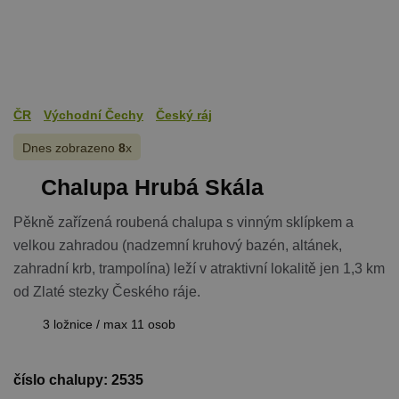
použit, lze j
považovat z
nezbytně
nutný, prot
bez něj jiné
skripty nem
fungovat
správně. Ko
názvu je
ČR
Východní Čechy
Český ráj
jedinečné čí
které je tak
identifikát
Dnes zobrazeno
8
x
přidružené
účtu Googl
Chalupa Hrubá Skála
Analytics.
na_id
1 rok
AddThis -
Oracle
Pěkně zařízená roubená chalupa s vinným sklípkem a
Cookie
Corporation
související s
.addthis.com
velkou zahradou (nadzemní kruhový bazén, altánek,
tlačítkem
sdílení Add
zahradní krb, trampolína) leží v atraktivní lokalitě jen 1,3 km
dostupným
webu
od Zlaté stezky Českého ráje.
3 ložnice / max 11 osob
Název
Provider
/
Doména
Vyprší
číslo chalupy: 2535
Název
Provider
/
Doména
Vyprší
Popis
real_estate_view_1035
www.chaty-chalupy-
13 hodin
Provider
/