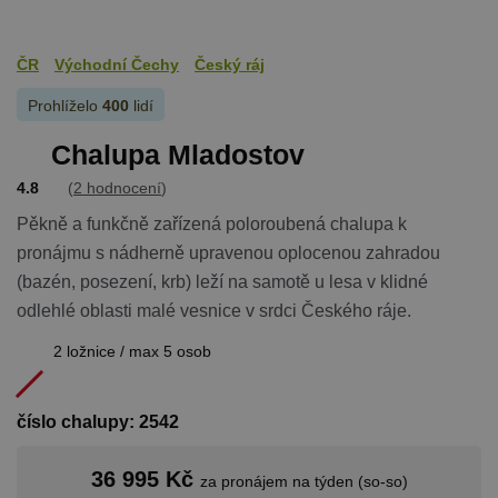
ČR
Východní Čechy
Český ráj
Prohlíželo
400
lidí
Chalupa Mladostov
4.8
(
2 hodnocení
)
Pěkně a funkčně zařízená poloroubená chalupa k
pronájmu s nádherně upravenou oplocenou zahradou
(bazén, posezení, krb) leží na samotě u lesa v klidné
odlehlé oblasti malé vesnice v srdci Českého ráje.
2 ložnice / max 5 osob
číslo chalupy: 2542
36 995 Kč
za pronájem na týden (so-so)