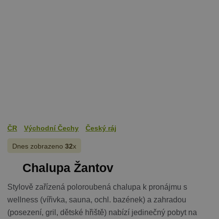
cookie správně používat.
Provider
/
Název
Vyprší
Popis
Doména
PHPSESSID
Zavřením
Cookie
PHP.net
prohlížeče
generovaný
www.chaty-
aplikacemi
chalupy-
založenými 
dds.cz
jazyce PHP.
Toto je
univerzální
identifikáto
používaný 
udržování
proměnnýc
relací uživat
Obvykle se
jedná o
ČR
Východní Čechy
Český ráj
náhodně
vygenerova
Dnes zobrazeno
32
x
číslo, jeho
použití můž
být specific
Chalupa Žantov
pro daný w
ale dobrým
příkladem j
Google Privacy Policy
Stylově zařízená poloroubená chalupa k pronájmu s
udržování
přihlášenéh
wellness (vířivka, sauna, ochl. bazének) a zahradou
stavu uživat
mezi
(posezení, gril, dětské hřiště) nabízí jedinečný pobyt na
stránkami.