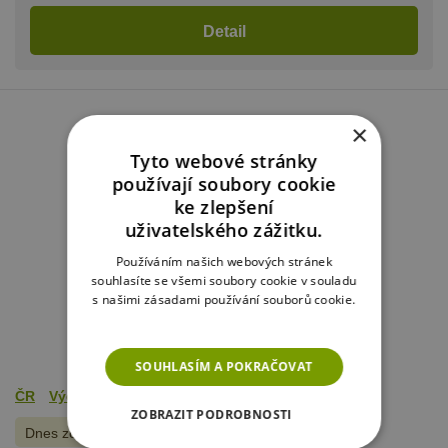
Detail
×
Tyto webové stránky
používají soubory cookie
ke zlepšení
uživatelského zážitku.
Používáním našich webových stránek
souhlasíte se všemi soubory cookie v souladu
s našimi zásadami používání souborů cookie.
Více informací
SOUHLASÍM A POKRAČOVAT
ČR
Východní Čechy
Český ráj
ZOBRAZIT PODROBNOSTI
Dnes zobrazeno
10
x