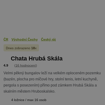
ČR
Východní Čechy
Český ráj
Dnes zobrazeno
18
x
Chata Hrubá Skála
4.9
(
16 hodnocení
)
Velmi pěkný bungalov leží na velkém oploceném pozemku
(bazén, plocha pro míčové hry, stolní tenis, letní kuchyně,
pergola s posezením) přímo pod zámkem Hrubá Skála a
skalním městem Hruboskalsko.
4 ložnice / max 16 osob