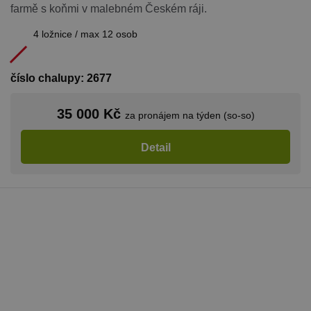
farmě s koňmi v malebném Českém ráji.
CookieScriptConsent
1 měsíc
Tento soub
CookieScript
cookie použ
www.chaty-
služba Cook
4 ložnice / max 12 osob
chalupy-
Script.com 
dds.cz
zapamatová
předvoleb
souhlasu se
číslo chalupy: 2677
soubory co
návštěvníků.
nutné, aby
banner cook
35 000 Kč
za pronájem na týden (so-so)
Cookie-
Script.com
fungoval
Detail
správně.
suid
1 rok
Uložení
Simplifi
jedinečného
Holdings Inc.
relace.
.simpli.fi
_dc_gtm_UA-
.chaty-
55 sekund
Tento soub
1578163-15
chalupy-
cookie je
dds.cz
přidružen k
webům
používající
Správce zna
Google k
načtení dalš
skriptů a k
na stránku.
Pokud je