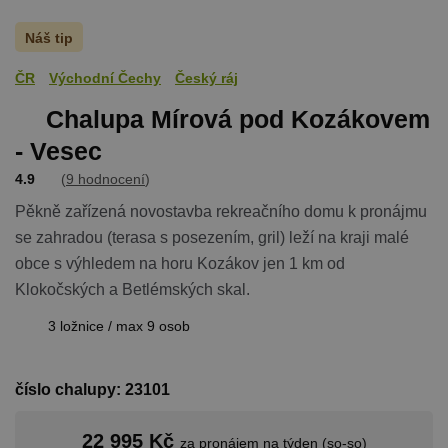
Náš tip
ČR
Východní Čechy
Český ráj
Chalupa Mírová pod Kozákovem
- Vesec
4.9
(
9 hodnocení
)
Pěkně zařízená novostavba rekreačního domu k pronájmu
se zahradou (terasa s posezením, gril) leží na kraji malé
obce s výhledem na horu Kozákov jen 1 km od
Klokočských a Betlémských skal.
3 ložnice / max 9 osob
číslo chalupy: 23101
22 995 Kč
za pronájem na týden (so-so)