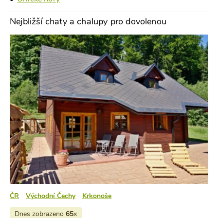
Nejbližší chaty a chalupy pro dovolenou
ČR
Východní Čechy
Krkonoše
Dnes zobrazeno
65
x