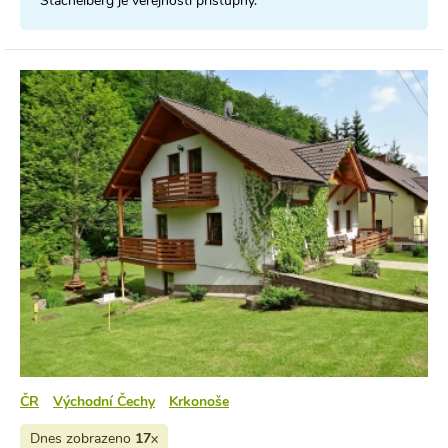
Stachelberg je veřejnosti přístupný.
ČR
Východní Čechy
Krkonoše
Dnes zobrazeno
17
x