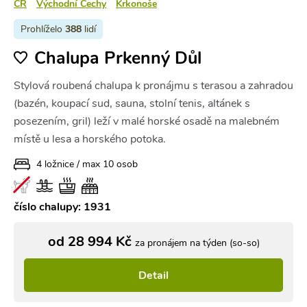
ČR
Východní Čechy
Krkonoše
Prohlíželo
388
lidí
Chalupa Prkenný Důl
Stylová roubená chalupa k pronájmu s terasou a zahradou
(bazén, koupací sud, sauna, stolní tenis, altánek s
posezením, gril) leží v malé horské osadě na malebném
místě u lesa a horského potoka.
4 ložnice / max 10 osob
číslo chalupy: 1931
od 28 994 Kč
za pronájem na týden (so-so)
Detail