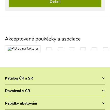
Detail
Akceptované poukázky a asociace
Katalog ČR a SR
Chaty v ČR
Dovolená v ČR
Pronájem chaty jižní Čechy
Letní dovolená v Česku 2026 - Chaty a chalupy 2026
Chaty Šumava
Nabídky ubytování
Dovolená se psem
Chaty a chalupy Lipno