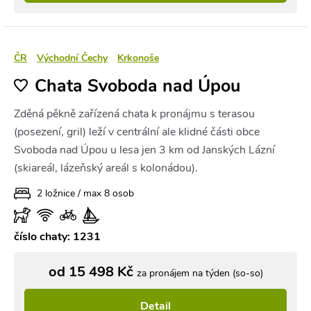
ČR
Východní Čechy
Krkonoše
Chata Svoboda nad Úpou
Zděná pěkně zařízená chata k pronájmu s terasou
(posezení, gril) leží v centrální ale klidné části obce
Svoboda nad Úpou u lesa jen 3 km od Janských Lázní
(skiareál, lázeňský areál s kolonádou).
2 ložnice / max 8 osob
číslo chaty: 1231
od 15 498 Kč
za pronájem na týden (so-so)
Detail