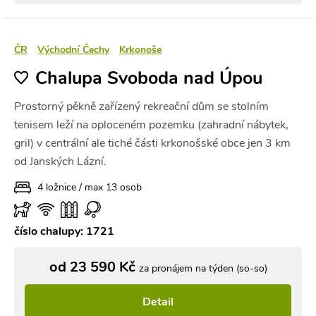
ČR
Východní Čechy
Krkonoše
Chalupa Svoboda nad Úpou
Prostorný pěkně zařízený rekreační dům se stolním
tenisem leží na oploceném pozemku (zahradní nábytek,
gril) v centrální ale tiché části krkonošské obce jen 3 km
od Janských Lázní.
4 ložnice / max 13 osob
číslo chalupy: 1721
od 23 590 Kč
za pronájem na týden (so-so)
Detail