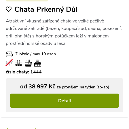
Chata Prkenný Důl
Atraktivní vkusně zařízená chata ve velké pečlivě
udržované zahradě (bazén, koupací sud, sauna, posezení,
gril, ohniště) s horským potůčkem leží v malebném
prostředí horské osady u lesa.
7 ložnic / max 19 osob
číslo chaty: 1444
od 38 997 Kč
za pronájem na týden (so-so)
Detail