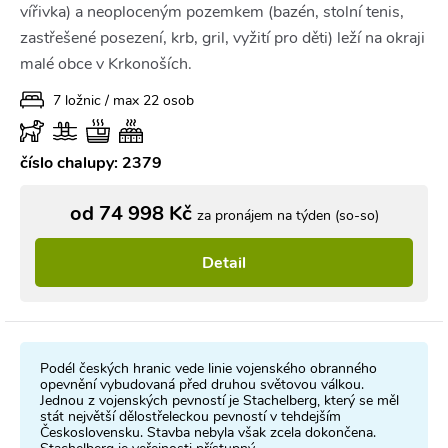
vířivka) a neoploceným pozemkem (bazén, stolní tenis,
zastřešené posezení, krb, gril, vyžití pro děti) leží na okraji
malé obce v Krkonoších.
7 ložnic / max 22 osob
číslo chalupy: 2379
od 74 998 Kč
za pronájem na týden (so-so)
Detail
Podél českých hranic vede linie vojenského obranného
opevnění vybudovaná před druhou světovou válkou.
Jednou z vojenských pevností je Stachelberg, který se měl
stát největší dělostřeleckou pevností v tehdejším
Československu. Stavba nebyla však zcela dokončena.