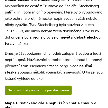
Dělostřelecká tvrz Stachelberg
leží ve východních
Krkonoších na cestě z Trutnova do Žacléře. Stachelberg
patří k linii pohraničního opevnění, které bylo vybudováno
jako ochrana proti německé rozpínavosti, avšak nebylo
nikdy využito. Tvrz Stachelberg byla stavěna v letech
1937 – 38, ale nikdy nebyla zcela dokončena. Pokud by
dokončena byla, jednalo by se o
největší dělostřeleckou
tvrz
v naší zemi.
Dnes je část podzemních chodeb zatopená vodou a tudíž
nepřístupná. Návštěvníci si mohou prohlédnout betonový
pěchotní srub. Nedaleko Stachelbergu vede
naučná
stezka
spojující několik vojenských pevností. U tvrze jsou
krásné výhledy do okolí.
Nejbližší chaty a chalupy pro dovolenou
Mapa turistického cíle a nejbližších chat a chalup v
okolí