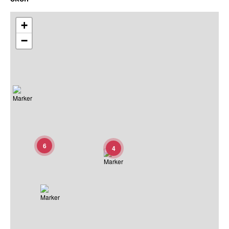
+
−
6
4