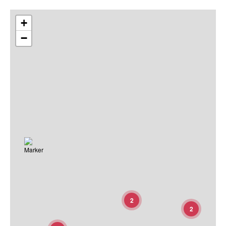
+
−
2
2