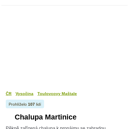
ČR
Vysočina
Toulovcovy Maštale
Prohlíželo
107
lidí
Chalupa Martinice
Pěkně zařízená chalupa k pronájmu se zahradou