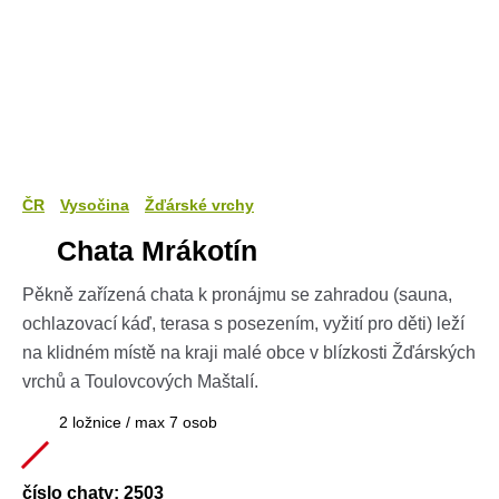
ČR
Vysočina
Žďárské vrchy
Chata Mrákotín
Pěkně zařízená chata k pronájmu se zahradou (sauna,
ochlazovací káď, terasa s posezením, vyžití pro děti) leží
na klidném místě na kraji malé obce v blízkosti Žďárských
vrchů a Toulovcových Maštalí.
2 ložnice / max 7 osob
číslo chaty: 2503