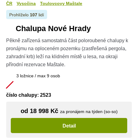
ČR
Vysočina
Toulovcovy Maštale
Prohlíželo
107
lidí
Chalupa Nové Hrady
Pěkně zařízená samostatná část poloroubené chalupy k
pronájmu na oploceném pozemku (zastřešená pergola,
zahradní krb) leží na klidném místě u lesa, na okraji
přírodní rezervace Maštale.
3 ložnice / max 9 osob
číslo chalupy: 2523
od 18 998 Kč
za pronájem na týden (so-so)
Detail