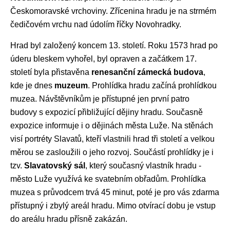
Českomoravské vrchoviny. Zřícenina hradu je na strmém
čedičovém vrchu nad údolím říčky Novohradky.
Hrad byl založený koncem 13. století. Roku 1573 hrad po
úderu bleskem vyhořel, byl opraven a začátkem 17.
století byla přistavěna
renesanční zámecká budova
,
kde je dnes
muzeum
. Prohlídka hradu začíná prohlídkou
muzea. Návštěvníkům je přístupné jen první patro
budovy s expozicí přibližující dějiny hradu. Současně
expozice informuje i o dějinách města Luže. Na stěnách
visí portréty Slavatů, kteří vlastnili hrad tři století a velkou
měrou se zasloužili o jeho rozvoj. Součástí prohlídky je i
tzv.
Slavatovský sál
, který současný vlastník hradu -
město Luže využívá ke svatebním obřadům. Prohlídka
muzea s průvodcem trvá 45 minut, poté je pro vás zdarma
přístupný i zbylý areál hradu. Mimo otvírací dobu je vstup
do areálu hradu přísně zakázán.