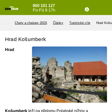
800 101 127
Po-Pá 8-17h
0
Chaty a chalupy 2026
Články
Turistické cíle
Hrad Koš
Hrad Košumberk
Hrad
Košumberk
leží na přelomu Polabské nížiny a