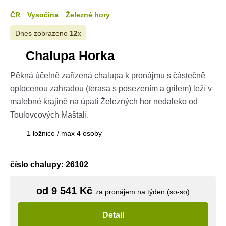
ČR
Vysočina
Železné hory
Dnes zobrazeno
12
x
Chalupa Horka
Pěkná účelně zařízená chalupa k pronájmu s částečně
oplocenou zahradou (terasa s posezením a grilem) leží v
malebné krajině na úpatí Železných hor nedaleko od
Toulovcových Maštalí.
1 ložnice / max 4 osoby
číslo chalupy: 26102
od 9 541 Kč
za pronájem na týden (so-so)
Detail