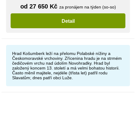
od 27 650 Kč
za pronájem na týden (so-so)
Detail
Hrad Košumberk leží na přelomu Polabské nížiny a
Českomoravské vrchoviny. Zřícenina hradu je na strmém
čedičovém vrchu nad údolím Novohradky. Hrad byl
založený koncem 13. století a má velmi bohatou historii.
Často měnil majitele, nejdéle (třista let) patřil rodu
Slavatům; dnes patří obci Luže.