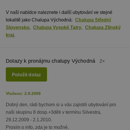
suid
1 rok
Uložení
Simplifi
jedinečného
Holdings Inc.
V naší nabídce naleznete i další ubytování ve stejné
relace.
.simpli.fi
lokalitě jako Chalupa Východná:
Chalupa Střední
_dc_gtm_UA-
.chaty-
55 sekund
Tento soub
Slovensko
,
Chalupa Vysoké Tatry
,
Chalupa Zlínský
1578163-15
chalupy-
cookie je
dds.cz
přidružen k
kraj
.
webům
používající
Správce zna
Google k
načtení dalš
skriptů a k
Dotazy k pronájmu chalupy Východná
na stránku.
2×
Pokud je
použit, lze j
považovat z
Položit dotaz
nezbytně
nutný, prot
bez něj jiné
skripty nem
fungovat
Vloženo: 2.9.2009
správně. Ko
názvu je
Dobrý den, rádi bychom si u vás zajistili ubytování pro
jedinečné čí
které je tak
naši skupinu 8 dosp.+3děti v termínu Silvestra,
identifikát
přidružené
29.12.2009 - 2.1.2010.
účtu Googl
Analytics.
Prosím o info, zda je to možné,