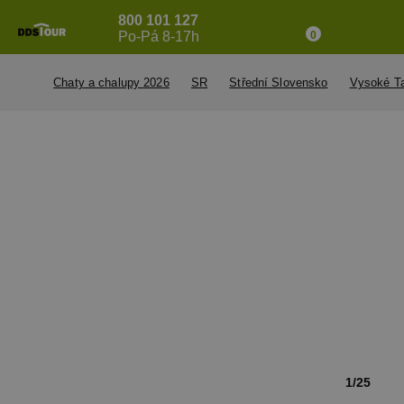
800 101 127
Po-Pá 8-17h
0
Chaty a chalupy 2026
SR
Střední Slovensko
Vysoké Ta
1/25