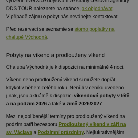
vyřízení rezervace ubytování ze strany cestovní agentury
DDS TOUR naleznete na stránce
jak objednávat
.
V případě zájmu o pobyt nás neváhejte kontaktovat.
Před rezervací se seznamte se
storno poplatky na
chalupě Východná
.
Pobyty na víkend a prodloužený víkend
Chalupa Východná je k dispozici na minimálně
4
noci
.
Víkend nebo prodloužený víkend si můžete dopřát
kdykoliv během celého roku. Není-li v ceníku uvedeno
jinak, jsou aktuálně k dispozici
víkendové pobyty v létě
a na podzim 2026
a také
v zimě 2026/2027
.
Mezi nejoblíbenější termíny pro prodloužený víkend na
podzim patří bezesporu
Prodloužený víkend v září na
sv. Václava
a
Podzimní prázdniny
.
Nejlukrativnějším