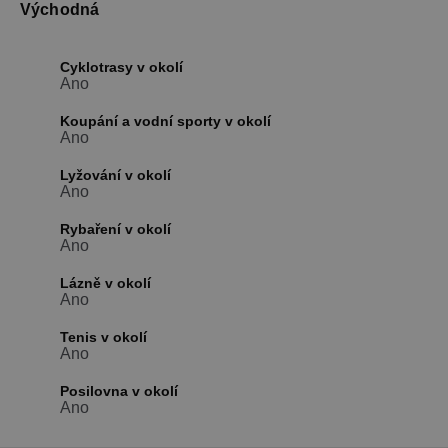
relací uživat
Východná
Obvykle se
jedná o
náhodně
vygenerova
Cyklotrasy v okolí
číslo, jeho
Ano
použití můž
být specific
pro daný w
Koupání a vodní sporty v okolí
ale dobrým
Ano
příkladem j
Google Privacy Policy
udržování
Lyžování v okolí
přihlášenéh
stavu uživat
Ano
mezi
stránkami.
Rybaření v okolí
Ano
CookieScriptConsent
1 měsíc
Tento soub
CookieScript
cookie použ
www.chaty-
služba Cook
chalupy-
Lázně v okolí
Script.com 
dds.cz
Ano
zapamatová
předvoleb
souhlasu se
Tenis v okolí
soubory co
Ano
návštěvníků.
nutné, aby
banner cook
Posilovna v okolí
Cookie-
Ano
Script.com
fungoval
správně.