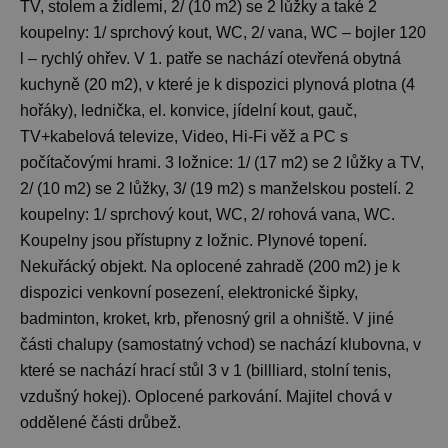
TV, stolem a židlemi, 2/ (10 m2) se 2 lůžky a také 2
koupelny: 1/ sprchový kout, WC, 2/ vana, WC – bojler 120
l – rychlý ohřev. V 1. patře se nachází otevřená obytná
kuchyně (20 m2), v které je k dispozici plynová plotna (4
hořáky), lednička, el. konvice, jídelní kout, gauč,
TV+kabelová televize, Video, Hi-Fi věž a PC s
počítačovými hrami. 3 ložnice: 1/ (17 m2) se 2 lůžky a TV,
2/ (10 m2) se 2 lůžky, 3/ (19 m2) s manželskou postelí. 2
koupelny: 1/ sprchový kout, WC, 2/ rohová vana, WC.
Koupelny jsou přístupny z ložnic. Plynové topení.
Nekuřácký objekt. Na oplocené zahradě (200 m2) je k
dispozici venkovní posezení, elektronické šipky,
badminton, kroket, krb, přenosný gril a ohniště. V jiné
části chalupy (samostatný vchod) se nachází klubovna, v
které se nachází hrací stůl 3 v 1 (billliard, stolní tenis,
vzdušný hokej). Oplocené parkování. Majitel chová v
oddělené části drůbež.