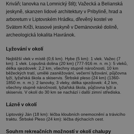
Kriváň; lanovka na Lomnický štít); Važecká a Belianská
jeskyně, skanzen lidové architektury v Pribylině, hrad a
arboretum v Liptovském Hrádku, dřevěný kostel ve
Nezbytně nutné soubory
Svätom Kríži, krasové jeskyně v Demänovské dolině,
Výkonové soubory
Soubory cílení
archeologická lokalita Havránok.
Funkční soubory
Nezařazené soubory
Lyžování v okolí
Nezbytně nutné soubory cookie umožňují
základní funkce webových stránek, jako je
přihlášení uživatele a správa účtu. Webové
Nejbližší vlek v místě (0,6 km). Hybe (5 km): 1 vlek. Važec (7
stránky nelze bez nezbytně nutných souborů
km): 1 vlek. Lopušná dolina (20 km) (777-916 m. n. m.): 5 vleků,
cookie správně používat.
délka sjezdovek: 2,2 km, všechny stupně náročnosti, 10 km
běžeckých tratí, umělé zasněžování, večerní lyžování, půjčovna
Provider
/
lyží, lyžařská škola a skiservis. Štrbské pleso (24 km) (1360-
Název
Vyprší
Popis
Doména
1850 m. n. m.): 2 lanovky, 3 vleky, délka sjezdovek: 4,2 km,
všechny stupně náročnosti, lyžařská škola, půjčovna lyží a
PHPSESSID
Zavřením
Cookie
PHP.net
skiservis. V okolí do 30 km se nachází i další zimní střediska.
prohlížeče
generovaný
www.chaty-
aplikacemi
chalupy-
založenými 
dds.cz
Lázně v okolí
jazyce PHP.
Toto je
Liptovský Ján (18 km): léčba kloubních onemocnění a trávicího
univerzální
traktu. Štrbské Pleso (24 km): léčba dýchacích cest.
identifikáto
používaný 
udržování
Souhrn rekreačních možností v okolí chalupy
proměnnýc