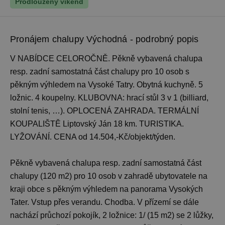
Prodloužený víkend
Pronájem chalupy Východná - podrobný popis
V NABÍDCE CELOROČNĚ. Pěkně vybavená chalupa
resp. zadní samostatná část chalupy pro 10 osob s
pěkným výhledem na Vysoké Tatry. Obytná kuchyně. 5
ložnic. 4 koupelny. KLUBOVNA: hrací stůl 3 v 1 (billiard,
stolní tenis, …). OPLOCENÁ ZAHRADA. TERMÁLNÍ
KOUPALIŠTĚ Liptovský Ján 18 km. TURISTIKA.
LYŽOVÁNÍ. CENA od 14.504,-Kč/objekt/týden.
Pěkně vybavená chalupa resp. zadní samostatná část
chalupy (120 m2) pro 10 osob v zahradě ubytovatele na
kraji obce s pěkným výhledem na panorama Vysokých
Tater. Vstup přes verandu. Chodba. V přízemí se dále
nachází průchozí pokojík, 2 ložnice: 1/ (15 m2) se 2 lůžky,