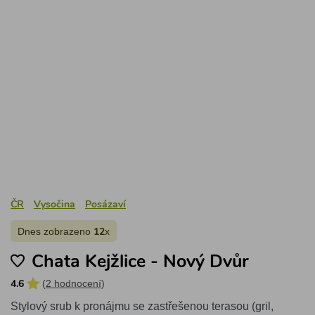
ČR
Vysočina
Posázaví
Dnes zobrazeno
x
12
Chata Kejžlice - Nový Dvůr
(
2 hodnocení
)
4.6
Stylový srub k pronájmu se zastřešenou terasou (gril,