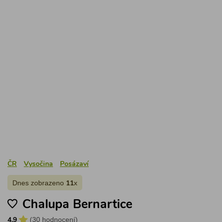
ČR
Vysočina
Posázaví
Dnes zobrazeno
x
11
Chalupa Bernartice
(
30 hodnocení
)
4.9