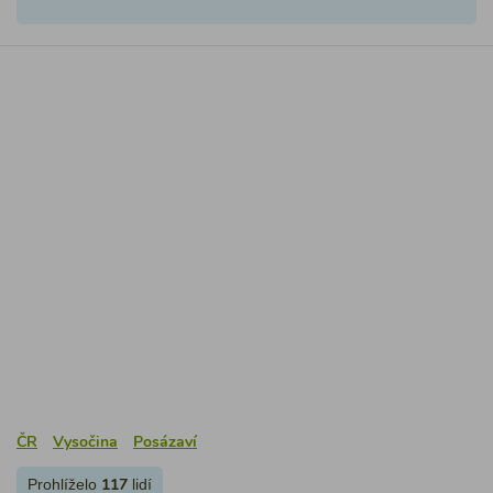
ČR
Vysočina
Posázaví
Prohlíželo
lidí
117