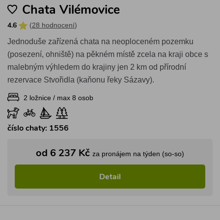
Chata Vilémovice
(
28 hodnocení
)
4.6
Jednoduše zařízená chata na neoploceném pozemku
(posezení, ohniště) na pěkném místě zcela na kraji obce s
malebným výhledem do krajiny jen 2 km od přírodní
rezervace Stvořidla (kaňonu řeky Sázavy).
2 ložnice / max 8 osob
číslo chaty: 1556
od 6 237 Kč
za pronájem na týden (so-so)
Detail