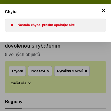
800 101 127
Po-Pá 8-17h
0
Chyba
Chaty a chalupy 2026
Ubytování v chatě u vody pro dovoleno
Nastala chyba, prosím opakujte akci
Posázaví Ubytování v chatě u vody pro
dovolenou s rybařením
5 volných objektů
1 týden
Posázaví
Rybaření v okolí
zrušit vše
Regiony