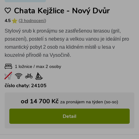
Chata Kejžlice - Nový Dvůr
(
3 hodnocení
)
4.5
Stylový srub k pronájmu se zastřešenou terasou (gril,
posezení), postelí s nebesy a velkou vanou je ideální pro
romantický pobyt 2 osob na klidném místě u lesa v
kouzelné přírodě na Vysočině.
1 ložnice / max 2 osoby
číslo chaty: 24105
od 14 700 Kč
za pronájem na týden (so-so)
Detail