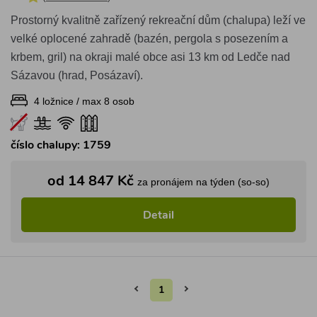
Prostorný kvalitně zařízený rekreační dům (chalupa) leží ve
velké oplocené zahradě (bazén, pergola s posezením a
krbem, gril) na okraji malé obce asi 13 km od Ledče nad
Sázavou (hrad, Posázaví).
4 ložnice / max 8 osob
číslo chalupy: 1759
od 14 847 Kč
za pronájem na týden (so-so)
Detail
1