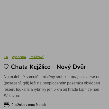
ČR
Vysočina
Posázaví
Chata Kejžlice - Nový Dvůr
Na malebné samotě umístěný srub k pronájmu s terasou
(posezení, gril) leží na neoploceném pozemku obklopen
lesem, loukami a rybníky jen 6 km od hradu Lipnice nad
Sázavou.
2 ložnice / max 9 osob