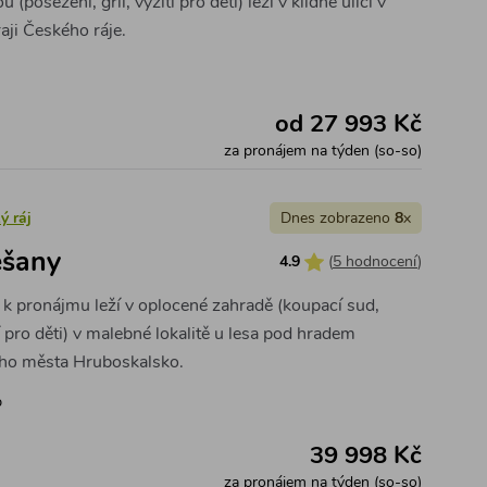
posezení, gril, vyžití pro děti) leží v klidné ulici v
aji Českého ráje.
od 27 993 Kč
za pronájem na týden (so-so)
ý ráj
Dnes zobrazeno
8
x
ešany
4.9
(
5 hodnocení
)
 k pronájmu leží v oplocené zahradě (koupací sud,
í pro děti) v malebné lokalitě u lesa pod hradem
ího města Hruboskalsko.
b
39 998 Kč
za pronájem na týden (so-so)