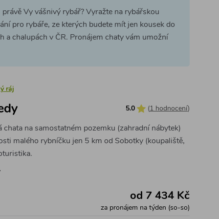
u právě Vy vášnivý rybář? Vyražte na rybářskou
ání pro rybáře, ze kterých budete mít jen kousek do
ách a chalupách v ČR. Pronájem chaty vám umožní
ý ráj
edy
5.0
(
1 hodnocení
)
á chata na samostatném pozemku (zahradní nábytek)
kosti malého rybníčku jen 5 km od Sobotky (koupaliště,
uristika.
y
od 7 434 Kč
za pronájem na týden (so-so)