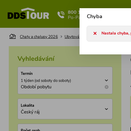
800 101 127
Ka
Chyba
Po-Pá 8-17h
Nastala chyba, 
Chaty a chalupy 2026
Ubytování v chatě u vody pro dovolen
Vyhledávání
Termín
1 týden (od soboty do soboty)
Období pobytu
Lokalita
Český ráj
Počet osob