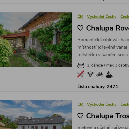
ČR
Východní Čechy
Česk
Chalupa Rov
Romantická cihlová chalo
místností (dřevěná vana)
městečku v samém srdci 
1 ložnice / max 3 osob
číslo chalupy: 2471
ČR
Východní Čechy
Česk
Chalupa Tros
Stylově a účelně zařízen