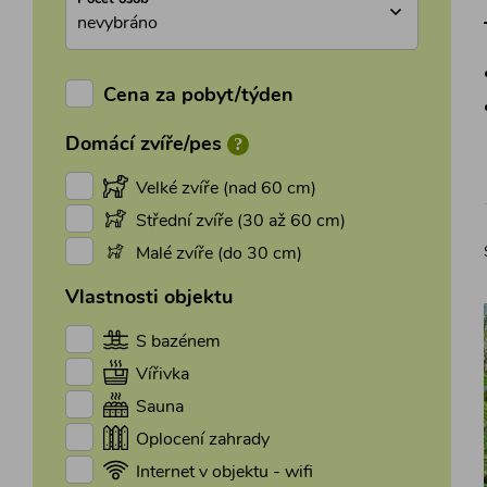
nevybráno
Cena za pobyt/týden
?
Domácí zvíře/pes
Velké zvíře (nad 60 cm)
Střední zvíře (30 až 60 cm)
Malé zvíře (do 30 cm)
Vlastnosti objektu
S bazénem
Vířivka
Sauna
Oplocení zahrady
Internet v objektu - wifi