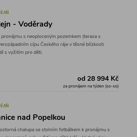
ý ráj
ejn - Voděrady
k pronájmu s neoploceným pozemkem (terasa s
everozápadním cípu Českého ráje v těsné blízkosti
ě s vyžitím pro děti.
od 28 994 Kč
za pronájem na týden (so-so)
ý ráj
nice nad Popelkou
ostorná chalupa se stolním fotbálkem k pronájmu s