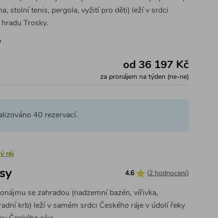
a, stolní tenis, pergola, vyžití pro děti) leží v srdci
 hradu Trosky.
b
od 36 197 Kč
za pronájem na týden (ne-ne)
ealizováno 40 rezervací.
ý ráj
sy
4.6
(
2 hodnocení
)
ronájmu se zahradou (nadzemní bazén, vířivka,
adní krb) leží v samém srdci Českého ráje v údolí řeky