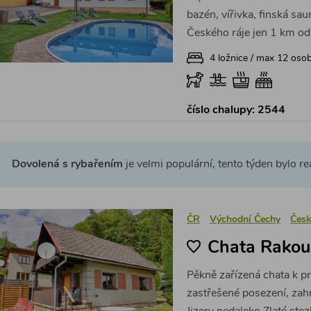
bazén, vířivka, finská saun
Českého ráje jen 1 km od
4 ložnice / max 12 oso
číslo chalupy: 2544
Dovolená s rybařením
je velmi populární, tento týden bylo r
ČR
Východní Čechy
Česk
Chata Rakou
Pěkně zařízená chata k p
zastřešené posezení, zahr