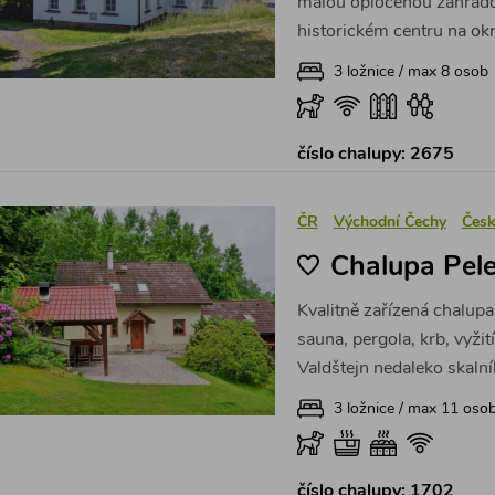
malou oplocenou zahradou (
historickém centru na okr
3 ložnice / max 8 osob
číslo chalupy: 2675
ČR
Východní Čechy
Česk
Chalupa Pel
Kvalitně zařízená chalupa
sauna, pergola, krb, vyžit
Valdštejn nedaleko skaln
3 ložnice / max 11 oso
číslo chalupy: 1702