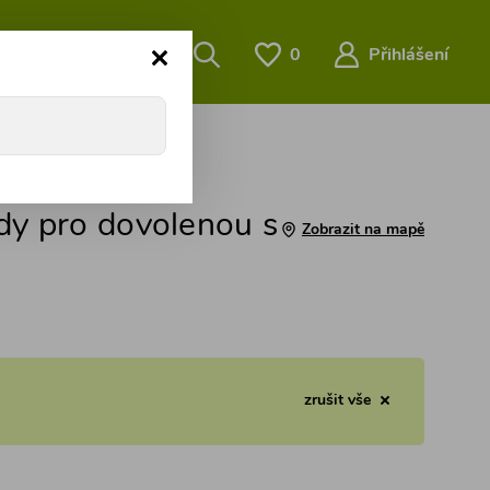
O nás
…
0
Přihlášení
ody pro dovolenou s
Zobrazit na mapě
zrušit vše