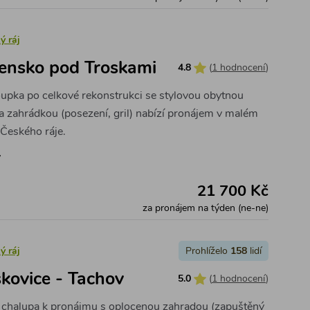
ý ráj
ensko pod Troskami
4.8
(
1 hodnocení
)
upka po celkové rekonstrukci se stylovou obytnou
 a zahrádkou (posezení, gril) nabízí pronájem v malém
Českého ráje.
y
21 700 Kč
za pronájem na týden (ne-ne)
ý ráj
Prohlíželo
158
lidí
kovice - Tachov
5.0
(
1 hodnocení
)
á chalupa k pronájmu s oplocenou zahradou (zapuštěný