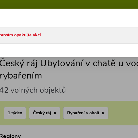
talog ČR
Katalog SK
Akce
Články
Časté dotazy
prosím opakujte akci
ou s rybařením
Český ráj
Český ráj Ubytování v chatě u v
rybařením
42 volných objektů
1 týden
Český ráj
Rybaření v okolí
Regiony