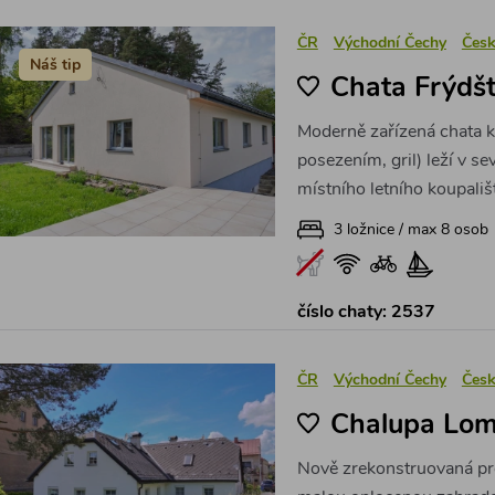
ČR
Východní Čechy
Česk
Náš tip
Chata Frýdšt
Moderně zařízená chata 
posezením, gril) leží v s
místního letního koupališt
3 ložnice / max 8 osob
číslo chaty: 2537
ČR
Východní Čechy
Česk
Chalupa Lom
Nově zrekonstruovaná pr