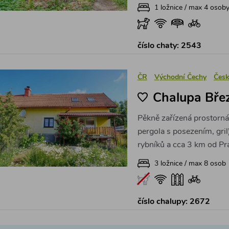
1 ložnice / max 4 osob
číslo chaty: 2543
ČR
Východní Čechy
Česk
Chalupa Bře
Pěkně zařízená prostorná
pergola s posezením, gril)
rybníků a cca 3 km od Pr
3 ložnice / max 8 osob
číslo chalupy: 2672