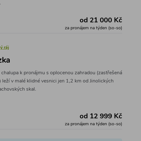
y
od 21 000 Kč
za pronájem na týden (so-so)
ý ráj
zka
 chalupa k pronájmu s oplocenou zahradou (zastřešená
 leží v malé klidné vesnici jen 1,2 km od Jinolických
achovských skal.
od 12 999 Kč
za pronájem na týden (so-so)