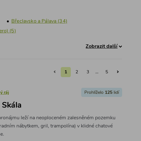
Břeclavsko a Pálava (34)
ro) (5)
Zobrazit další
1
2
3
…
5
ý ráj
Prohlíželo
125
lidí
 Skála
k pronájmu leží na neoploceném zalesněném pozemku
radním nábytkem, gril, trampolína) v klidné chatové
e.