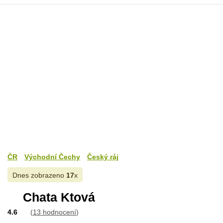
ČR
Východní Čechy
Český ráj
Dnes zobrazeno
17
x
Chata Ktová
4.6
(
13 hodnocení
)