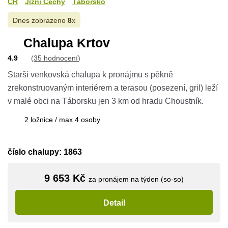
ČR
Jižní Čechy
Táborsko
Dnes zobrazeno
8
x
Chalupa Krtov
4.9
(
35 hodnocení
)
Starší venkovská chalupa k pronájmu s pěkně
zrekonstruovaným interiérem a terasou (posezení, gril) leží
v malé obci na Táborsku jen 3 km od hradu Choustník.
2 ložnice / max 4 osoby
číslo chalupy: 1863
9 653 Kč
za pronájem na týden (so-so)
Detail