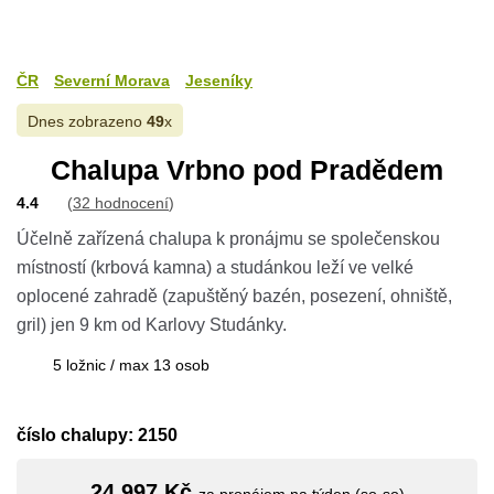
ČR
Severní Morava
Jeseníky
Dnes zobrazeno
49
x
Chalupa Vrbno pod Pradědem
4.4
(
32 hodnocení
)
Účelně zařízená chalupa k pronájmu se společenskou
místností (krbová kamna) a studánkou leží ve velké
oplocené zahradě (zapuštěný bazén, posezení, ohniště,
gril) jen 9 km od Karlovy Studánky.
5 ložnic / max 13 osob
číslo chalupy: 2150
24 997 Kč
za pronájem na týden (so-so)