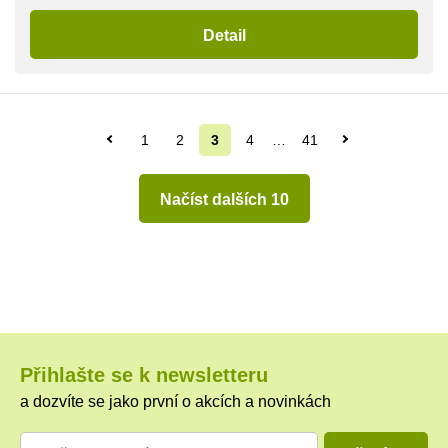
Detail
1
2
3
4
…
41
Načíst dalších 10
Přihlašte se k newsletteru
a dozvíte se jako první o akcích a novinkách