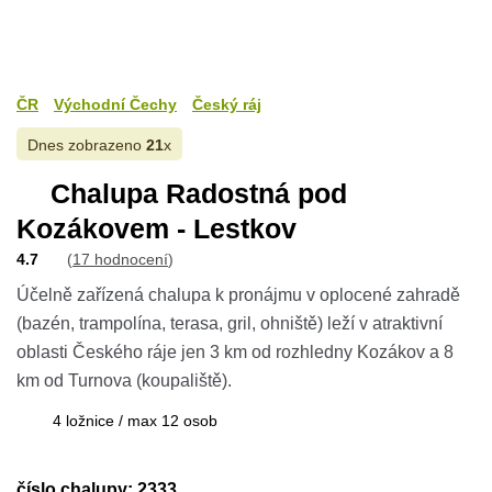
ČR
Východní Čechy
Český ráj
Dnes zobrazeno
21
x
Chalupa Radostná pod
Kozákovem - Lestkov
4.7
(
17 hodnocení
)
Účelně zařízená chalupa k pronájmu v oplocené zahradě
(bazén, trampolína, terasa, gril, ohniště) leží v atraktivní
oblasti Českého ráje jen 3 km od rozhledny Kozákov a 8
km od Turnova (koupaliště).
4 ložnice / max 12 osob
číslo chalupy: 2333