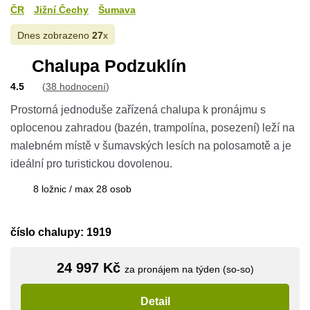
ČR
Jižní Čechy
Šumava
Dnes zobrazeno
27
x
Chalupa Podzuklín
4.5
(
38 hodnocení
)
Prostorná jednoduše zařízená chalupa k pronájmu s
oplocenou zahradou (bazén, trampolína, posezení) leží na
malebném místě v šumavských lesích na polosamotě a je
ideální pro turistickou dovolenou.
8 ložnic / max 28 osob
číslo chalupy: 1919
24 997 Kč
za pronájem na týden (so-so)
Detail