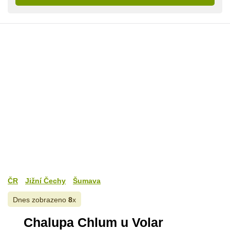
ČR
Jižní Čechy
Šumava
Dnes zobrazeno
8
x
Chalupa Chlum u Volar