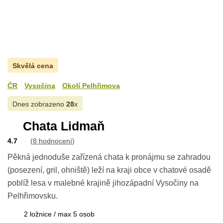
Skvělá cena
ČR
Vysočina
Okolí Pelhřimova
Dnes zobrazeno
28
x
Chata Lidmaň
4.7
(
8 hodnocení
)
Pěkná jednoduše zařízená chata k pronájmu se zahradou
(posezení, gril, ohniště) leží na kraji obce v chatové osadě
poblíž lesa v malebné krajině jihozápadní Vysočiny na
Pelhřimovsku.
2 ložnice / max 5 osob