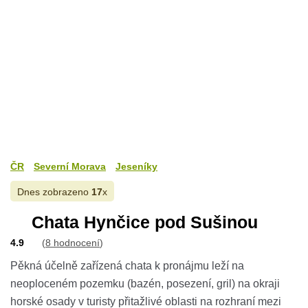
ČR
Severní Morava
Jeseníky
Dnes zobrazeno
17
x
Chata Hynčice pod Sušinou
4.9
(
8 hodnocení
)
Pěkná účelně zařízená chata k pronájmu leží na
neoploceném pozemku (bazén, posezení, gril) na okraji
horské osady v turisty přitažlivé oblasti na rozhraní mezi