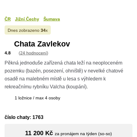
ČR
Jižní Čechy
Šumava
Dnes zobrazeno
34
x
Chata Zavlekov
4.8
(
24 hodnocení
)
Pěkná jednoduše zařízená chata leží na neoploceném
pozemku (bazén, posezení, ohniště) v nevelké chatové
osadě na malebném místě u lesa s výhledem k
rekreačnímu rybníku Valcha (koupání).
1 ložnice / max 4 osoby
číslo chaty: 1763
11 200 Kč
za pronájem na týden (so-so)