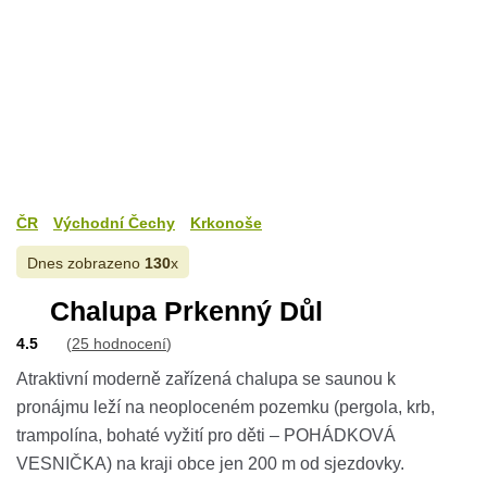
ČR
Východní Čechy
Krkonoše
Dnes zobrazeno
130
x
Chalupa Prkenný Důl
4.5
(
25 hodnocení
)
Atraktivní moderně zařízená chalupa se saunou k
pronájmu leží na neoploceném pozemku (pergola, krb,
trampolína, bohaté vyžití pro děti – POHÁDKOVÁ
VESNIČKA) na kraji obce jen 200 m od sjezdovky.