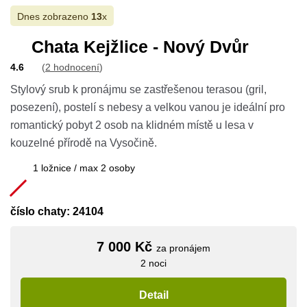
Dnes zobrazeno
13
x
Chata Kejžlice - Nový Dvůr
4.6
(
2 hodnocení
)
Stylový srub k pronájmu se zastřešenou terasou (gril,
posezení), postelí s nebesy a velkou vanou je ideální pro
romantický pobyt 2 osob na klidném místě u lesa v
kouzelné přírodě na Vysočině.
1 ložnice / max 2 osoby
číslo chaty: 24104
7 000 Kč
za pronájem
2 noci
Detail