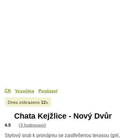
ČR
Vysočina
Posázaví
Dnes zobrazeno
12
x
Chata Kejžlice - Nový Dvůr
4.5
(
3 hodnocení
)
Stylový srub k pronájmu se zastřešenou terasou (gril,