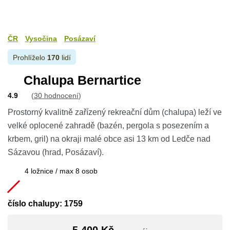
ČR
Vysočina
Posázaví
Prohlíželo
170
lidí
Chalupa Bernartice
4.9
(
30 hodnocení
)
Prostorný kvalitně zařízený rekreační dům (chalupa) leží ve
velké oplocené zahradě (bazén, pergola s posezením a
krbem, gril) na okraji malé obce asi 13 km od Ledče nad
Sázavou (hrad, Posázaví).
4 ložnice / max 8 osob
číslo chalupy: 1759
5 400 Kč