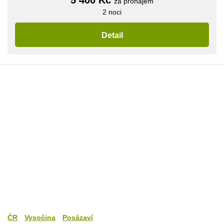
za pronájem
2 noci
Detail
ČR
Vysočina
Posázaví