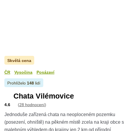
Skvělá cena
ČR
Vysočina
Posázaví
Prohlíželo
148
lidí
Chata Vilémovice
4.6
(
28 hodnocení
)
Jednoduše zařízená chata na neoploceném pozemku
(posezení, ohniště) na pěkném místě zcela na kraji obce s
malebným výhledem do krajiny jen 2 km od přírodní