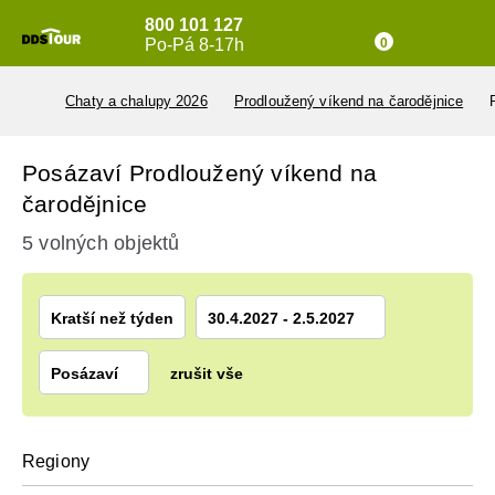
800 101 127
Po-Pá 8-17h
0
Chaty a chalupy 2026
Prodloužený víkend na čarodějnice
Posázaví Prodloužený víkend na
čarodějnice
5 volných objektů
Kratší než týden
30.4.2027 - 2.5.2027
Posázaví
zrušit vše
Regiony