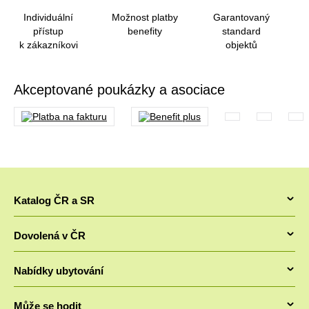
Individuální
Možnost platby
Garantovaný
přístup
benefity
standard
k zákazníkovi
objektů
Akceptované poukázky a asociace
Katalog ČR a SR
Chaty v ČR
Dovolená v ČR
Pronájem chaty jižní Čechy
Letní dovolená v Česku 2026 - Chaty a chalupy 2026
Chaty Šumava
Nabídky ubytování
Dovolená se psem
Chaty a chalupy Lipno
Ubytování v ČR
Levná dovolená v Česku
Může se hodit