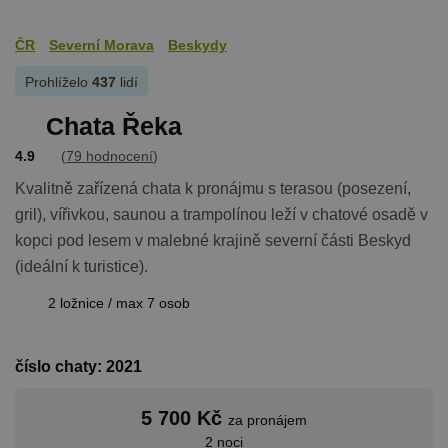
ČR
Severní Morava
Beskydy
Prohlíželo
437
lidí
Chata Řeka
4.9
(
79 hodnocení
)
Kvalitně zařízená chata k pronájmu s terasou (posezení,
gril), vířivkou, saunou a trampolínou leží v chatové osadě v
kopci pod lesem v malebné krajině severní části Beskyd
(ideální k turistice).
2 ložnice / max 7 osob
číslo chaty: 2021
5 700 Kč
za pronájem
2 noci