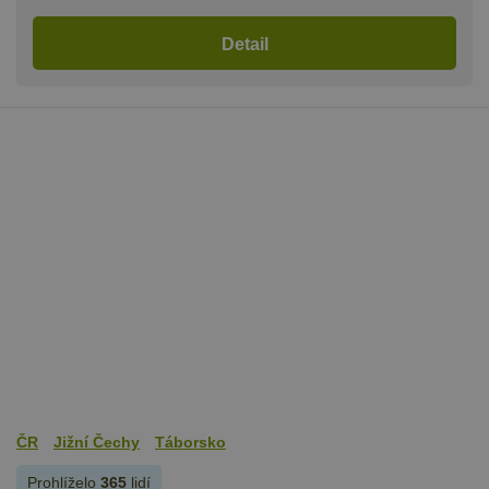
Detail
ČR
Jižní Čechy
Táborsko
Prohlíželo
365
lidí