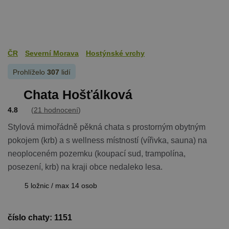
relací uživat
Obvykle se
jedná o
náhodně
vygenerova
číslo, jeho
použití můž
být specific
ČR
Severní Morava
Hostýnské vrchy
pro daný w
ale dobrým
Prohlíželo
307
lidí
příkladem j
Google Privacy Policy
udržování
přihlášenéh
Chata Hošťálková
stavu uživat
mezi
stránkami.
4.8
(
21 hodnocení
)
CookieScriptConsent
1 měsíc
Tento soub
CookieScript
Stylová mimořádně pěkná chata s prostorným obytným
cookie použ
www.chaty-
služba Cook
chalupy-
pokojem (krb) a s wellness místností (vířivka, sauna) na
Script.com 
dds.cz
zapamatová
neoploceném pozemku (koupací sud, trampolína,
předvoleb
posezení, krb) na kraji obce nedaleko lesa.
souhlasu se
soubory co
návštěvníků.
5 ložnic / max 14 osob
nutné, aby
banner cook
Cookie-
Script.com
fungoval
číslo chaty: 1151
správně.