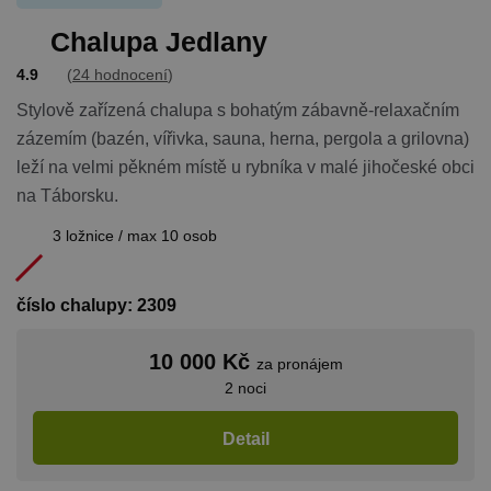
Chalupa Jedlany
4.9
(
24 hodnocení
)
Stylově zařízená chalupa s bohatým zábavně-relaxačním
zázemím (bazén, vířivka, sauna, herna, pergola a grilovna)
leží na velmi pěkném místě u rybníka v malé jihočeské obci
na Táborsku.
3 ložnice / max 10 osob
číslo chalupy: 2309
10 000 Kč
za pronájem
2 noci
Detail