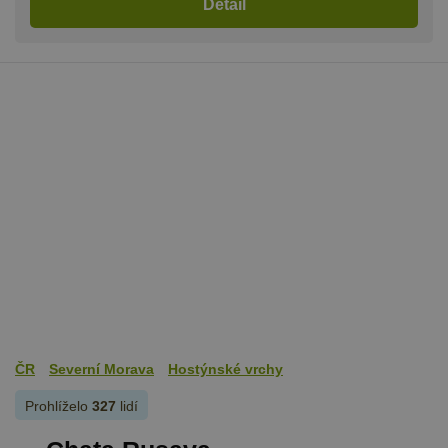
Detail
ČR
Severní Morava
Hostýnské vrchy
Prohlíželo
327
lidí