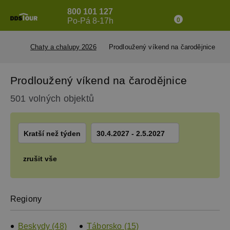
800 101 127
Po-Pá 8-17h
0
Chaty a chalupy 2026
Prodloužený víkend na čarodějnice
Prodloužený víkend na čarodějnice
501 volných objektů
Kratší než týden
30.4.2027 - 2.5.2027
zrušit vše
Regiony
Beskydy (48)
Táborsko (15)