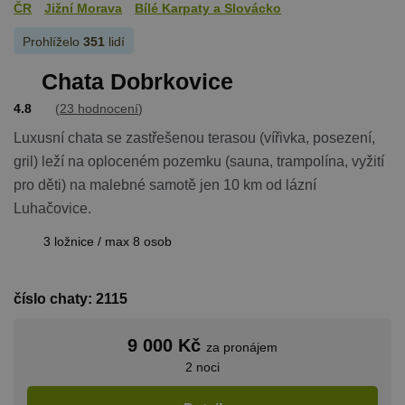
ČR
Jižní Morava
Bílé Karpaty a Slovácko
Prohlíželo
351
lidí
Chata Dobrkovice
4.8
(
23 hodnocení
)
Luxusní chata se zastřešenou terasou (vířivka, posezení,
gril) leží na oploceném pozemku (sauna, trampolína, vyžití
pro děti) na malebné samotě jen 10 km od lázní
Luhačovice.
3 ložnice / max 8 osob
číslo chaty: 2115
9 000 Kč
za pronájem
2 noci