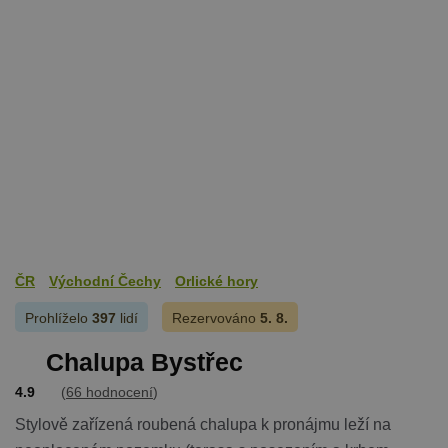
ČR
Východní Čechy
Orlické hory
Prohlíželo
397
lidí
Rezervováno
5. 8.
Chalupa Bystřec
4.9
(
66 hodnocení
)
Stylově zařízená roubená chalupa k pronájmu leží na