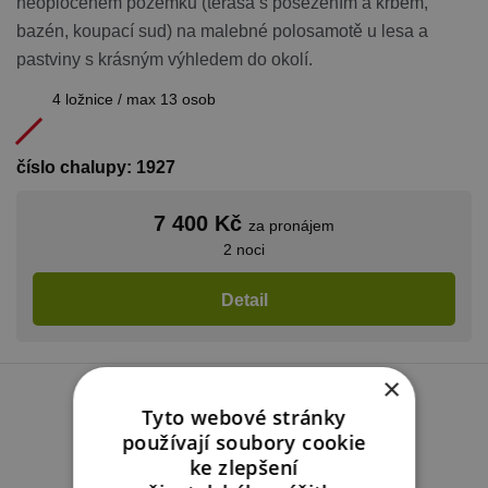
neoploceném pozemku (terasa s posezením a krbem,
bazén, koupací sud) na malebné polosamotě u lesa a
pastviny s krásným výhledem do okolí.
4 ložnice / max 13 osob
číslo chalupy: 1927
7 400 Kč
za pronájem
2 noci
Detail
×
Tyto webové stránky
používají soubory cookie
ke zlepšení