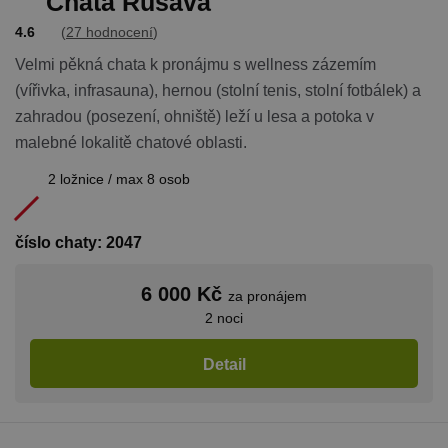
Chata Rusava
4.6
(
27 hodnocení
)
Velmi pěkná chata k pronájmu s wellness zázemím
(vířivka, infrasauna), hernou (stolní tenis, stolní fotbálek) a
zahradou (posezení, ohniště) leží u lesa a potoka v
malebné lokalitě chatové oblasti.
2 ložnice / max 8 osob
číslo chaty: 2047
6 000 Kč
za pronájem
2 noci
Detail