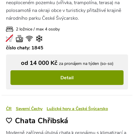
neoploceném pozemku (vířivka, trampolína, terasa) na
polosamotě na okraji obce v turisticky přitažlivé krajině
národního parku České Švýcarsko.
2 ložnice / max 4 osoby
číslo chaty: 1845
od 14 000 Kč
za pronájem na týden (so-so)
Detail
ČR
Severní Čechy
Lužické hory a České Švýcarsko
Chata Chřibská
Moderně zařízená útulná chata k pronájmu s klimatizací a