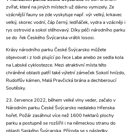
zvířat, které na jiných místech už dávno vymizely. Ze
vzácnější fauny se zde vyskytuje např. výr velký, krkavec
velký, skorec vodní, čáp černý, ledňáček, vydra a vzácněji i
rys ostrovid a sokol stěhovavý. Díky péči národního parku
se do řek Českého Švýcarska vrátili lososi.
Krásy národního parku České Švýcarsko můžete
objevovat i z lodi plující po řece Labe anebo ze sedla kola
na Labské cyklostezce. Mezi atraktivní místa této
chráněné oblasti patří také výletní zámeček Sokolí hnízdo,
Rudolfův kámen, Malá Pravčická brána a dechberoucí
Soutěsky.
23. července 2022, během velké vlny veder, začalo v
Národním parku České Švýcarsko nedaleko Hřenska
hořet. Požár zasáhnul více než 1600 hektarů plochy
parku a postupně se rozšířil i na německou stranu do
oblasti Saského Švýcarska. Příroda se s následky