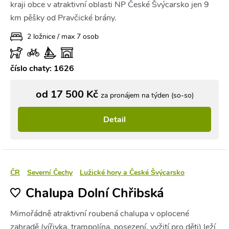
kraji obce v atraktivní oblasti NP České Švýcarsko jen 9
km pěšky od Pravčické brány.
2 ložnice / max 7 osob
číslo chaty: 1626
od 17 500 Kč
za pronájem na týden (so-so)
Detail
ČR
Severní Čechy
Lužické hory a České Švýcarsko
Chalupa Dolní Chřibská
Mimořádně atraktivní roubená chalupa v oplocené
zahradě (vířivka, trampolína, posezení, vyžití pro děti) leží