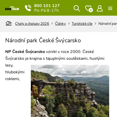
800 101 127
Po-Pá 8-17h
0
Chaty a chalupy 2026
Články
Turistické cíle
Národní pa
Národní park České Švýcarsko
NP České Švýcarsko
vznikl v roce 2000. České
Švýcarsko je krajina s tajuplnými soutěskami,
hustými
lesy,
hlubokými
roklemi,