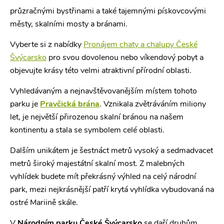
průzračnými bystřinami a také tajemnými pískovcovými
městy, skalními mosty a bránami.
Vyberte si z nabídky
Pronájem chaty a chalupy České
Švýcarsko
pro svou dovolenou nebo víkendový pobyt a
objevujte krásy této velmi atraktivní přírodní oblasti.
Vyhledávaným a nejnavštěvovanějším místem tohoto
parku je
Pravčická brána
. Vznikala zvětráváním miliony
let, je největší přirozenou skalní bránou na našem
kontinentu a stala se symbolem celé oblasti.
Dalším unikátem je šestnáct metrů vysoký a sedmadvacet
metrů široký majestátní skalní most. Z malebných
vyhlídek budete mít překrásný výhled na celý národní
park, mezi nejkrásnější patří krytá vyhlídka vybudovaná na
ostré Mariině skále.
V
Národním parku České Švýcarsko
se daří druhům