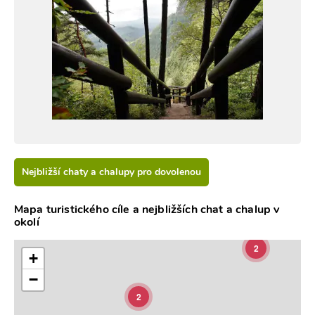
Nejbližší chaty a chalupy pro dovolenou
Mapa turistického cíle a nejbližších chat a chalup v
okolí
2
+
−
2