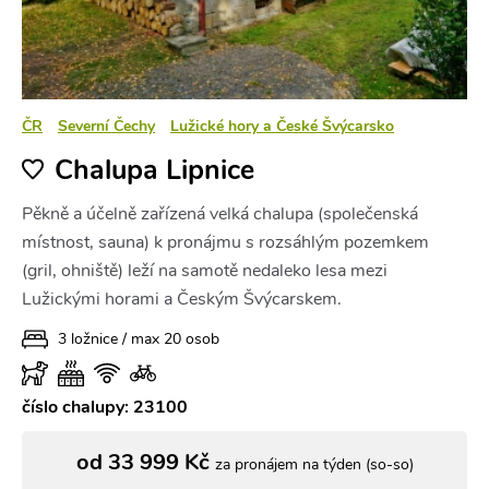
ČR
Severní Čechy
Lužické hory a České Švýcarsko
Chalupa Lipnice
Pěkně a účelně zařízená velká chalupa (společenská
místnost, sauna) k pronájmu s rozsáhlým pozemkem
(gril, ohniště) leží na samotě nedaleko lesa mezi
Lužickými horami a Českým Švýcarskem.
3 ložnice / max 20 osob
číslo chalupy: 23100
od 33 999 Kč
za pronájem na týden (so-so)