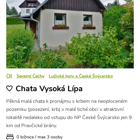
ČR
Severní Čechy
Lužické hory a České Švýcarsko
Chata Vysoká Lípa
Pěkná malá chata k pronájmu s krbem na neoploceném
pozemku (posezení, krb) v malé tiché obci v atraktivní
lokalitě nedaleko od vstupu do NP České Švýcarsko jen 9
km od Pravčické brány.
0 ložnice / max 3 osoby