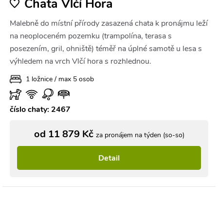
Chata Vlčí Hora
Malebně do místní přírody zasazená chata k pronájmu leží
na neoploceném pozemku (trampolína, terasa s
posezením, gril, ohniště) téměř na úplné samotě u lesa s
výhledem na vrch Vlčí hora s rozhlednou.
1 ložnice / max 5 osob
číslo chaty: 2467
od 11 879 Kč
za pronájem na týden (so-so)
Detail