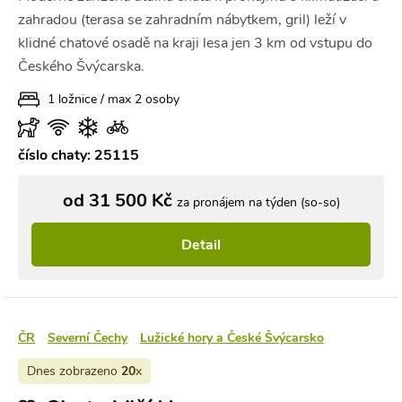
zahradou (terasa se zahradním nábytkem, gril) leží v
klidné chatové osadě na kraji lesa jen 3 km od vstupu do
Českého Švýcarska.
1 ložnice / max 2 osoby
číslo chaty: 25115
od 31 500 Kč
za pronájem na týden (so-so)
Detail
ČR
Severní Čechy
Lužické hory a České Švýcarsko
Dnes zobrazeno
20
x