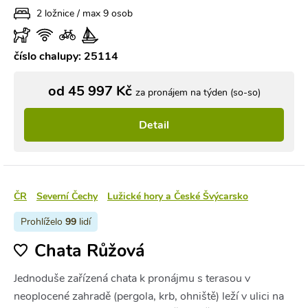
2 ložnice / max 9 osob
číslo chalupy: 25114
od 45 997 Kč
za pronájem na týden (so-so)
Detail
ČR
Severní Čechy
Lužické hory a České Švýcarsko
Prohlíželo
99
lidí
Chata Růžová
Jednoduše zařízená chata k pronájmu s terasou v
neoplocené zahradě (pergola, krb, ohniště) leží v ulici na