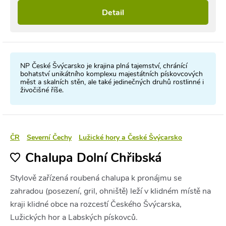
Detail
NP České Švýcarsko je krajina plná tajemství, chránící
bohatství unikátního komplexu majestátních pískovcových
měst a skalních stěn, ale také jedinečných druhů rostlinné i
živočišné říše.
ČR
Severní Čechy
Lužické hory a České Švýcarsko
Chalupa Dolní Chřibská
Stylově zařízená roubená chalupa k pronájmu se
zahradou (posezení, gril, ohniště) leží v klidném místě na
kraji klidné obce na rozcestí Českého Švýcarska,
Lužických hor a Labských pískovců.