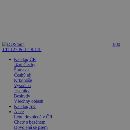
800
101 127
Po-Pá 8-17h
Katalog ČR
Jižní Čechy
Šumava
Český ráj
Krkonoše
Vysočina
Jeseníky
Beskydy
Všechny oblasti
Katalog SK
Akce
Letní dovolená v ČR
Chaty s bazénem
Dovolená se psem