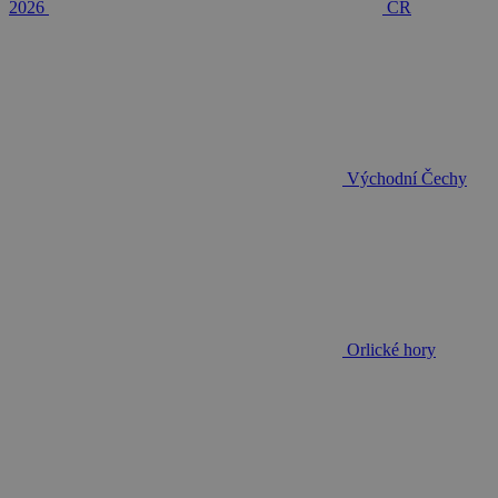
2026
ČR
Východní Čechy
Orlické hory