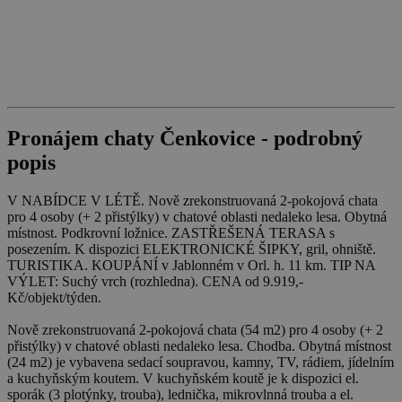
Pronájem chaty Čenkovice - podrobný
popis
V NABÍDCE V LÉTĚ. Nově zrekonstruovaná 2-pokojová chata
pro 4 osoby (+ 2 přistýlky) v chatové oblasti nedaleko lesa. Obytná
místnost. Podkrovní ložnice. ZASTŘEŠENÁ TERASA s
posezením. K dispozici ELEKTRONICKÉ ŠIPKY, gril, ohniště.
TURISTIKA. KOUPÁNÍ v Jablonném v Orl. h. 11 km. TIP NA
VÝLET: Suchý vrch (rozhledna). CENA od 9.919,-
Kč/objekt/týden.
Nově zrekonstruovaná 2-pokojová chata (54 m2) pro 4 osoby (+ 2
přistýlky) v chatové oblasti nedaleko lesa. Chodba. Obytná místnost
(24 m2) je vybavena sedací soupravou, kamny, TV, rádiem, jídelním
a kuchyňským koutem. V kuchyňském koutě je k dispozici el.
sporák (3 plotýnky, trouba), lednička, mikrovlnná trouba a el.