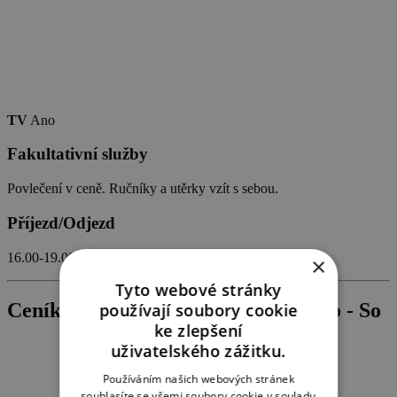
TV
Ano
Fakultativní služby
Povlečení v ceně. Ručníky a utěrky vzít s sebou.
Příjezd/Odjezd
16.00-19.00 / 8.00-10.00
×
Tyto webové stránky
Ceník ubytování – týdenní pobyty So - So
používají soubory cookie
ke zlepšení
uživatelského zážitku.
Používáním našich webových stránek
souhlasíte se všemi soubory cookie v souladu