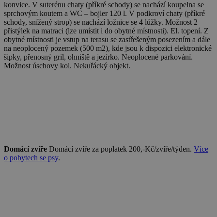
konvice. V suterénu chaty (příkré schody) se nachází koupelna se
sprchovým koutem a WC – bojler 120 l. V podkroví chaty (příkré
schody, snížený strop) se nachází ložnice se 4 lůžky. Možnost 2
přistýlek na matraci (lze umístit i do obytné místnosti). El. topení. Z
obytné místnosti je vstup na terasu se zastřešeným posezením a dále
na neoplocený pozemek (500 m2), kde jsou k dispozici elektronické
šipky, přenosný gril, ohniště a jezírko. Neoplocené parkování.
Možnost úschovy kol. Nekuřácký objekt.
Domácí zvíře
Domácí zvíře za poplatek 200,-Kč/zvíře/týden.
Více
o pobytech se psy
.