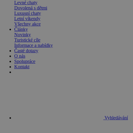
Levné chaty
Dovolená s dětmi
Luxusní chaty
Letní víkendy
Všechny akce
Články
Novinky
Turistické cíle
Informace a nabídky
Časté dotazy
O nás
Spolupráce
Kontakt
Vyhledávání