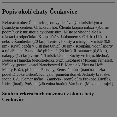
_dc_gtm_UA-
.chaty-
55 sekund
Tento soub
1578163-15
chalupy-
cookie je
Popis okolí
chaty Čenkovice
dds.cz
přidružen k
webům
používající
Rekreační obec Čenkovice jsou vyhledávaným turistickým a
Správce zna
lyžařským centrem Orlických hor. Členitá krajina nabízí výborné
Google k
načtení dalš
podmínky k turistice a cykloturistice. Místo je vhodné ale i k
skriptů a k
relaxaci a odpočinku. Koupaliště v Jablonném v Orl. h. (11 km)
na stránku.
nebo v Žamberku (20 km). Tenisové kurty a minigolf v místě (0,8
Pokud je
km). Krytý bazén v Ústí nad Orlicí (30 km). Koupání, vodní sporty
použit, lze j
považovat z
a rybaření na Pastvinské přehradě (20 km). Restaurace (0,8 km),
nezbytně
nákupy (1,5 km) v místě. Turistické cíle: Suchý vrch (rozhledna),
nutný, prot
Bouda a Hanička (dělostřelecká tvrz), Letohrad (Muzeum řemesel),
bez něj jiné
skripty nem
Králíky (poutní kostel Nanebevzetí P. Marie a klášter na Hoře
fungovat
Matky Boží), přehrada Pastviny, Zemská brána (naučná stezka
správně. Ko
podél Divoké Orlice), Kunvald (pamětní domek Jednoty bratrské,
názvu je
socha J. A. Komenského), Žamberk (rodný dům Prokopa Diviše),
jedinečné čí
které je tak
Litice (hrad), Potštejn (zřícenina hradu), Vamberk (Muzeum krajek).
identifikát
přidružené
Souhrn rekreačních možností v okolí chaty
účtu Googl
Analytics.
Čenkovice
na_id
1 rok
AddThis -
Oracle
Cookie
Corporation
související s
.addthis.com
tlačítkem