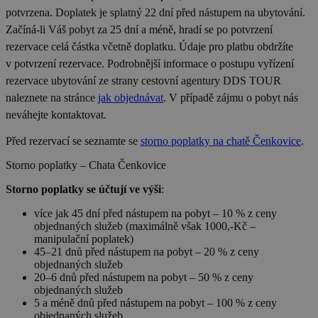
Nezbytně nutné soubory
potvrzena. Doplatek je splatný 22 dní před nástupem na ubytování.
Výkonové soubory
Soubory cílení
Začíná-li Váš pobyt za 25 dní a méně, hradí se po potvrzení
rezervace celá částka včetně doplatku. Údaje pro platbu obdržíte
Funkční soubory
Nezařazené soubory
v potvrzení rezervace. Podrobnější informace o postupu vyřízení
Nezbytně nutné soubory cookie umožňují
rezervace ubytování ze strany cestovní agentury DDS TOUR
základní funkce webových stránek, jako je
přihlášení uživatele a správa účtu. Webové
naleznete na stránce
jak objednávat
. V případě zájmu o pobyt nás
stránky nelze bez nezbytně nutných souborů
neváhejte kontaktovat.
cookie správně používat.
Provider
/
Před rezervací se seznamte se
storno poplatky na chatě Čenkovice
.
Název
Vyprší
Popis
Doména
Storno poplatky – Chata Čenkovice
PHPSESSID
Zavřením
Cookie
PHP.net
prohlížeče
generovaný
www.chaty-
Storno poplatky se účtují ve výši
:
aplikacemi
chalupy-
založenými 
dds.cz
jazyce PHP.
více jak 45 dní před nástupem na pobyt – 10 % z ceny
Toto je
objednaných služeb (maximálně však 1000,-Kč –
univerzální
manipulační poplatek)
identifikáto
45–21 dnů před nástupem na pobyt – 20 % z ceny
používaný 
udržování
objednaných služeb
proměnnýc
20–6 dnů před nástupem na pobyt – 50 % z ceny
relací uživat
objednaných služeb
Obvykle se
jedná o
5 a méně dnů před nástupem na pobyt – 100 % z ceny
náhodně
objednaných služeb