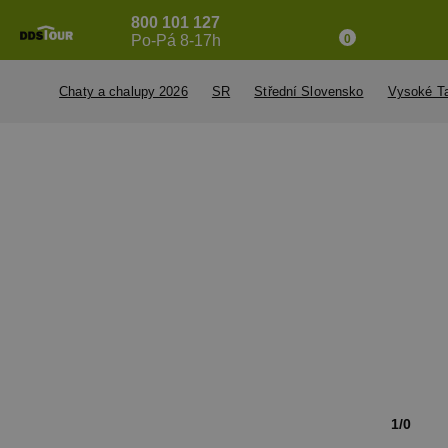
800 101 127
Po-Pá 8-17h
0
Chaty a chalupy 2026
SR
Střední Slovensko
Vysoké Ta
1/0