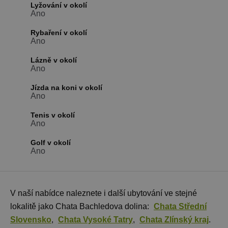
Lyžování v okolí
udržování
proměnnýc
Ano
relací uživat
Obvykle se
Rybaření v okolí
jedná o
Ano
náhodně
vygenerova
číslo, jeho
Lázně v okolí
použití můž
Ano
být specific
pro daný w
ale dobrým
Jízda na koni v okolí
příkladem j
Google Privacy Policy
Ano
udržování
přihlášenéh
stavu uživat
Tenis v okolí
mezi
Ano
stránkami.
CookieScriptConsent
1 měsíc
Tento soub
CookieScript
Golf v okolí
cookie použ
www.chaty-
Ano
služba Cook
chalupy-
Script.com 
dds.cz
zapamatová
předvoleb
souhlasu se
soubory co
V naší nabídce naleznete i další ubytování ve stejné
návštěvníků.
nutné, aby
lokalitě jako Chata Bachledova dolina:
Chata Střední
banner cook
Slovensko
,
Chata Vysoké Tatry
,
Chata Zlínský kraj
.
Cookie-
Script.com