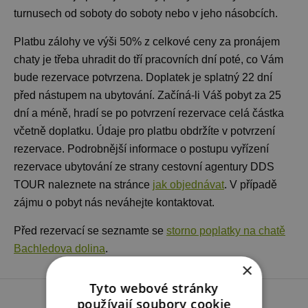
turnusech od soboty do soboty nebo v jeho násobcích.
Platbu zálohy ve výši 50% z celkové ceny za pronájem
chaty je třeba uhradit do tří pracovních dní poté, co Vám
bude rezervace potvrzena. Doplatek je splatný 22 dní
před nástupem na ubytování. Začíná-li Váš pobyt za 25
dní a méně, hradí se po potvrzení rezervace celá částka
včetně doplatku. Údaje pro platbu obdržíte v potvrzení
rezervace. Podrobnější informace o postupu vyřízení
rezervace ubytování ze strany cestovní agentury DDS
TOUR naleznete na stránce
jak objednávat
. V případě
zájmu o pobyt nás neváhejte kontaktovat.
Před rezervací se seznamte se
storno poplatky na chatě
Bachledova dolina
.
×
Tyto webové stránky
používají soubory cookie