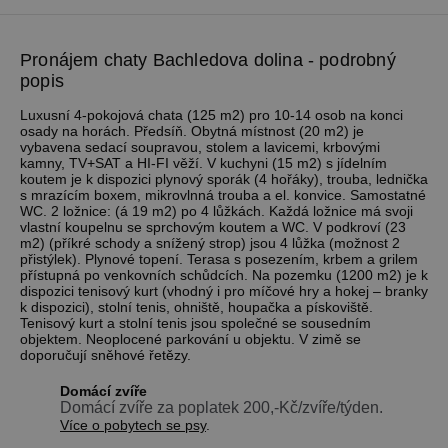
Pronájem chaty Bachledova dolina - podrobný
popis
Luxusní 4-pokojová chata (125 m2) pro 10-14 osob na konci
osady na horách. Předsíň. Obytná místnost (20 m2) je
vybavena sedací soupravou, stolem a lavicemi, krbovými
kamny, TV+SAT a HI-FI věží. V kuchyni (15 m2) s jídelním
koutem je k dispozici plynový sporák (4 hořáky), trouba, lednička
s mrazícím boxem, mikrovlnná trouba a el. konvice. Samostatné
WC. 2 ložnice: (á 19 m2) po 4 lůžkách. Každá ložnice má svoji
vlastní koupelnu se sprchovým koutem a WC. V podkroví (23
m2) (příkré schody a snížený strop) jsou 4 lůžka (možnost 2
přistýlek). Plynové topení. Terasa s posezením, krbem a grilem
přístupná po venkovních schůdcích. Na pozemku (1200 m2) je k
dispozici tenisový kurt (vhodný i pro míčové hry a hokej – branky
k dispozici), stolní tenis, ohniště, houpačka a pískoviště.
Tenisový kurt a stolní tenis jsou společné se sousedním
objektem. Neoplocené parkování u objektu. V zimě se
doporučují sněhové řetězy.
Domácí zvíře
Domácí zvíře za poplatek 200,-Kč/zvíře/týden.
Více o pobytech se psy
.