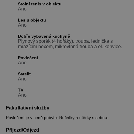
Stolní tenis v objektu
Ano
Les u objektu
Ano
Dobře vybavená kuchyně
Plynový sporák (4 hořáky), trouba, lednička s
mrazícím boxem, mikrovlnná trouba a el. konvice.
Povlečení
Ano
Satelit
Ano
TV
Ano
Fakultativní služby
Povlečení je v ceně pobytu. Ručníky a utěrky s sebou.
Příjezd/Odjezd