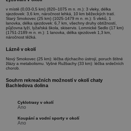
NEZAŘAZENÉ SOUBORY
v místě (0,03-0,5 km) (820–1075 m n. m.): 3 vleky, délka
sjezdovek: 3,6 km, náročnost lehká, 10 km běžeckých tratí.
Starý Smokovec (25 km) (1025-1479 m n. m.): 5 vleků, 1
lanovka, délka sjezdovek: 6,7 km, všechny druhy obtížností,
půjčovna lyží, lyžařská škola, skiservis. Lomnické Sedlo (17 km)
Nezbytně nutné soubory
(1751-2189 m n. m.): 1 lanovka, délka sjezdovek 1,3 km,
náročnost těžká.
Výkonové soubory
Soubory cílení
Funkční soubory
Nezařazené soubory
Lázně v okolí
Nezbytně nutné soubory cookie umožňují
Nový Smokovec (25 km): léčba dýchacího ústrojí, poruch štítné
základní funkce webových stránek, jako je
žlázy a metabolismu. Vyšné Ružbachy (33 km): léčba srdečních
přihlášení uživatele a správa účtu. Webové
chorob.
stránky nelze bez nezbytně nutných souborů
cookie správně používat.
Souhrn rekreačních možností v okolí chaty
Provider
/
Bachledova dolina
Název
Vyprší
Popis
Doména
PHPSESSID
Zavřením
Cookie
PHP.net
prohlížeče
generovaný
www.chaty-
Cyklotrasy v okolí
aplikacemi
chalupy-
Ano
založenými 
dds.cz
jazyce PHP.
Toto je
Koupání a vodní sporty v okolí
univerzální
Ano
identifikáto
používaný 