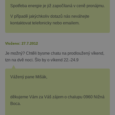
Správce zna
Google k
Spotřeba energie je již započítaná v ceně pronájmu.
načtení dalš
skriptů a k
na stránku.
V případě jakýchkoliv dotazů nás neváhejte
Pokud je
použit, lze j
kontaktovat telefonicky nebo emailem.
považovat z
nezbytně
nutný, prot
bez něj jiné
skripty nem
Vloženo: 27.7.2012
fungovat
správně. Ko
názvu je
Je možný? Chtěli bysme chatu na prodloužený víkend,
jedinečné čí
které je tak
tzn na dvě noci. Šlo by o víkend 22.-24.9
identifikát
přidružené
účtu Googl
Analytics.
Vážený pane Mišák,
na_id
1 rok
AddThis -
Oracle
Cookie
Corporation
související s
.addthis.com
tlačítkem
sdílení Add
děkujeme Vám za Váš zájem o chalupu 0960 Nižná
dostupným
webu
Boca.