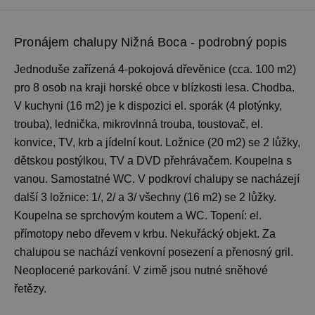
Pronájem chalupy Nižná Boca - podrobný popis
Jednoduše zařízená 4-pokojová dřevěnice (cca. 100 m2)
pro 8 osob na kraji horské obce v blízkosti lesa. Chodba.
V kuchyni (16 m2) je k dispozici el. sporák (4 plotýnky,
trouba), lednička, mikrovlnná trouba, toustovač, el.
konvice, TV, krb a jídelní kout. Ložnice (20 m2) se 2 lůžky,
dětskou postýlkou, TV a DVD přehrávačem. Koupelna s
vanou. Samostatné WC. V podkroví chalupy se nacházejí
další 3 ložnice: 1/, 2/ a 3/ všechny (16 m2) se 2 lůžky.
Koupelna se sprchovým koutem a WC. Topení: el.
přímotopy nebo dřevem v krbu. Nekuřácký objekt. Za
chalupou se nachází venkovní posezení a přenosný gril.
Neoplocené parkování. V zimě jsou nutné sněhové
řetězy.