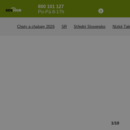
800 101 127
Po-Pá 8-17h
0
Chaty a chalupy 2026
SR
Střední Slovensko
Nízké Tat
1/10