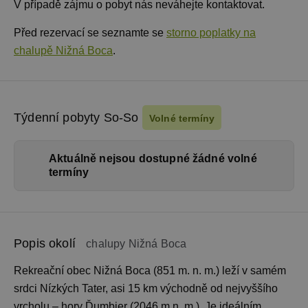
V případě zájmu o pobyt nás neváhejte kontaktovat.
Před rezervací se seznamte se
storno poplatky na
chalupě Nižná Boca
.
Týdenní pobyty So-So
Volné termíny
Aktuálně nejsou dostupné žádné volné
termíny
Popis okolí
chalupy Nižná Boca
Rekreační obec Nižná Boca (851 m. n. m.) leží v samém
srdci Nízkých Tater, asi 15 km východně od nejvyššího
vrcholu – hory Ďumbier (2046 m n. m.). Je ideálním