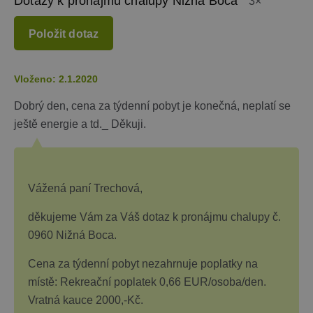
Dotazy k pronájmu chalupy Nižná Boca
3×
udržování
přihlášenéh
stavu uživat
Položit dotaz
mezi
stránkami.
CookieScriptConsent
1 měsíc
Tento soub
CookieScript
cookie použ
www.chaty-
Vloženo: 2.1.2020
služba Cook
chalupy-
Script.com 
dds.cz
Dobrý den, cena za týdenní pobyt je konečná, neplatí se
zapamatová
předvoleb
ještě energie a td._ Děkuji.
souhlasu se
soubory co
návštěvníků.
nutné, aby
banner cook
Cookie-
Script.com
Vážená paní Trechová,
fungoval
správně.
děkujeme Vám za Váš dotaz k pronájmu chalupy č.
suid
1 rok
Uložení
Simplifi
jedinečného
0960 Nižná Boca.
Holdings Inc.
relace.
.simpli.fi
Cena za týdenní pobyt nezahrnuje poplatky na
_dc_gtm_UA-
.chaty-
55 sekund
Tento soub
1578163-15
chalupy-
cookie je
místě: Rekreační poplatek 0,66 EUR/osoba/den.
dds.cz
přidružen k
webům
Vratná kauce 2000,-Kč.
používající