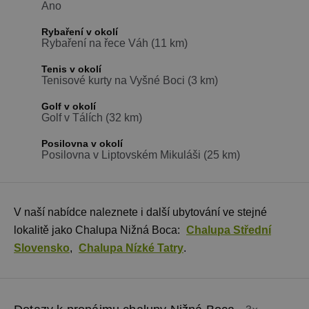
Ano
Nezbytně nutné soubory cookie umožňují
základní funkce webových stránek, jako je
přihlášení uživatele a správa účtu. Webové
Rybaření v okolí
stránky nelze bez nezbytně nutných souborů
Rybaření na řece Váh (11 km)
cookie správně používat.
Tenis v okolí
Provider
/
Název
Vyprší
Popis
Tenisové kurty na Vyšné Boci (3 km)
Doména
PHPSESSID
Zavřením
Cookie
PHP.net
Golf v okolí
prohlížeče
generovaný
www.chaty-
Golf v Tálích (32 km)
aplikacemi
chalupy-
založenými 
dds.cz
jazyce PHP.
Posilovna v okolí
Toto je
Posilovna v Liptovském Mikuláši (25 km)
univerzální
identifikáto
používaný 
udržování
proměnnýc
relací uživat
V naší nabídce naleznete i další ubytování ve stejné
Obvykle se
jedná o
lokalitě jako Chalupa Nižná Boca:
Chalupa Střední
náhodně
Slovensko
,
Chalupa Nízké Tatry
.
vygenerova
číslo, jeho
použití můž
být specific
pro daný w
ale dobrým
příkladem j
Google Privacy Policy