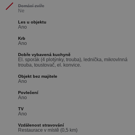
Domácí zvíře
Ne
Les u objektu
Ano
Krb
Ano
Dobře vybavená kuchyně
El. sporák (4 plotýnky, trouba), lednička, mikrovlnná
trouba, toustovač, el. konvice.
Objekt bez majitele
Ano
Povlečení
Ano
TV
Ano
Vzdálenost stravování
Restaurace v místě (0,5 km)