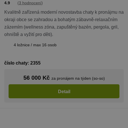
4.9
(
3 hodnocení
)
Kvalitně zařízená moderní novostavba chaty k pronájmu na
okraji obce se zahradou a bohatým zábavně-relaxačním
zázemím (wellness zóna, zapuštěný bazén, pergola, gril,
ohniště a vyžití pro děti).
4 ložnice / max 16 osob
číslo chaty: 2355
56 000 Kč
za pronájem na týden (so-so)
Detail