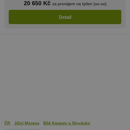
20 650 Kč
za pronájem na týden (so-so)
Nezbytně nutné soubory cookie umožňují
základní funkce webových stránek, jako je
Detail
přihlášení uživatele a správa účtu. Webové
stránky nelze bez nezbytně nutných souborů
cookie správně používat.
Provider
/
Název
Vyprší
Popis
Doména
PHPSESSID
Zavřením
Cookie
PHP.net
prohlížeče
generovaný
www.chaty-
aplikacemi
chalupy-
založenými 
dds.cz
jazyce PHP.
Toto je
univerzální
identifikáto
používaný 
udržování
proměnnýc
relací uživat
Obvykle se
jedná o
náhodně
vygenerova
číslo, jeho
použití můž
být specific
ČR
Jižní Morava
Bílé Karpaty a Slovácko
pro daný w