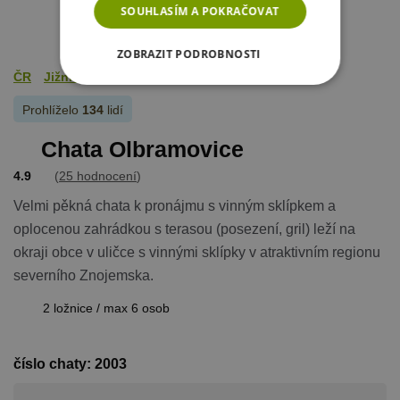
SOUHLASÍM A POKRAČOVAT
ZOBRAZIT PODROBNOSTI
ČR
Jižní Morava
Znojemsko
NEZBYTNĚ NUTNÉ SOUBORY
Prohlíželo
134
lidí
VÝKONOVÉ SOUBORY
Chata Olbramovice
SOUBORY CÍLENÍ
4.9
(
25 hodnocení
)
Velmi pěkná chata k pronájmu s vinným sklípkem a
FUNKČNÍ SOUBORY
oplocenou zahrádkou s terasou (posezení, gril) leží na
okraji obce v uličce s vinnými sklípky v atraktivním regionu
NEZAŘAZENÉ SOUBORY
severního Znojemska.
2 ložnice / max 6 osob
Nezbytně nutné soubory
číslo chaty: 2003
Výkonové soubory
Soubory cílení
Funkční soubory
Nezařazené soubory