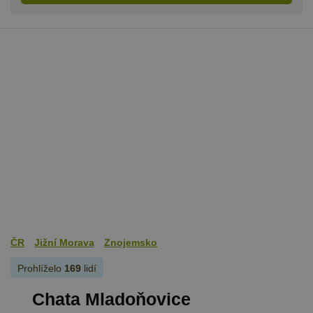
ČR
Jižní Morava
Znojemsko
Prohlíželo
169
lidí
Chata Mladoňovice