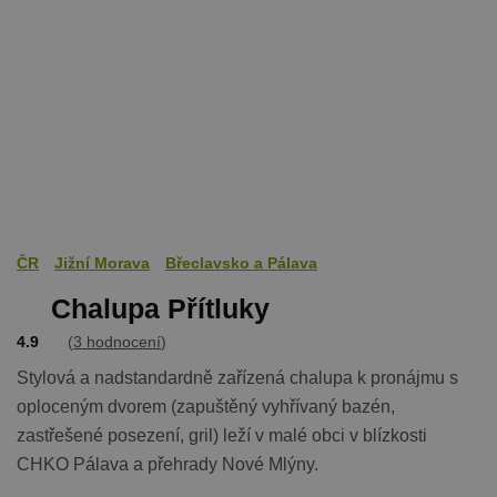
ČR
Jižní Morava
Břeclavsko a Pálava
Chalupa Přítluky
4.9
(
3 hodnocení
)
Stylová a nadstandardně zařízená chalupa k pronájmu s
oploceným dvorem (zapuštěný vyhřívaný bazén,
zastřešené posezení, gril) leží v malé obci v blízkosti
CHKO Pálava a přehrady Nové Mlýny.