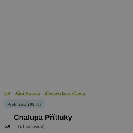
používající
Správce zna
Google k
načtení dalš
skriptů a k
na stránku.
Pokud je
použit, lze j
považovat z
nezbytně
nutný, prot
bez něj jiné
skripty nem
fungovat
správně. Ko
názvu je
jedinečné čí
které je tak
identifikát
přidružené
účtu Googl
Analytics.
ČR
Jižní Morava
Břeclavsko a Pálava
na_id
1 rok
AddThis -
Oracle
Cookie
Corporation
Prohlíželo
209
lidí
související s
.addthis.com
tlačítkem
sdílení Add
Chalupa Přítluky
dostupným
webu
5.0
(
1 hodnocení
)