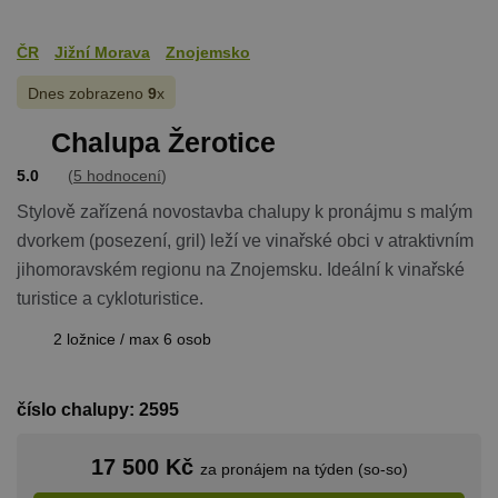
ČR
Jižní Morava
Znojemsko
Dnes zobrazeno
9
x
Chalupa Žerotice
5.0
(
5 hodnocení
)
Stylově zařízená novostavba chalupy k pronájmu s malým
dvorkem (posezení, gril) leží ve vinařské obci v atraktivním
jihomoravském regionu na Znojemsku. Ideální k vinařské
turistice a cykloturistice.
2 ložnice / max 6 osob
číslo chalupy: 2595
17 500 Kč
za pronájem na týden (so-so)