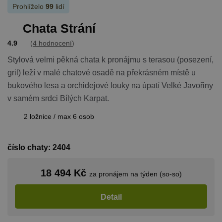
ale dobrým
Prohlíželo
99
lidí
příkladem j
Google Privacy Policy
udržování
přihlášenéh
Chata Strání
stavu uživat
mezi
stránkami.
4.9
(
4 hodnocení
)
CookieScriptConsent
1 měsíc
Tento soub
CookieScript
Stylová velmi pěkná chata k pronájmu s terasou (posezení,
cookie použ
www.chaty-
služba Cook
chalupy-
gril) leží v malé chatové osadě na překrásném místě u
Script.com 
dds.cz
zapamatová
bukového lesa a orchidejové louky na úpatí Velké Javořiny
předvoleb
v samém srdci Bílých Karpat.
souhlasu se
soubory co
návštěvníků.
2 ložnice / max 6 osob
nutné, aby
banner cook
Cookie-
Script.com
fungoval
číslo chaty: 2404
správně.
suid
1 rok
Uložení
Simplifi
18 494 Kč
za pronájem na týden (so-so)
jedinečného
Holdings Inc.
relace.
.simpli.fi
Detail
_dc_gtm_UA-
.chaty-
55 sekund
Tento soub
1578163-15
chalupy-
cookie je
dds.cz
přidružen k
webům