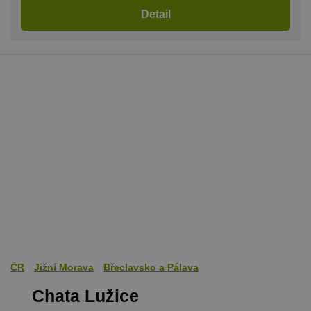
Detail
ČR
Jižní Morava
Břeclavsko a Pálava
Chata Lužice