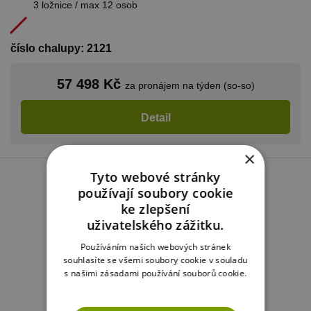
3 ložnice / max 12 osob
číslo chalupy: 2121
57 498 Kč
za pronájem na týden (so-so)
Detail
×
Tyto webové stránky
používají soubory cookie
ke zlepšení
uživatelského zážitku.
Používáním našich webových stránek
souhlasíte se všemi soubory cookie v souladu
s našimi zásadami používání souborů cookie.
Více informací