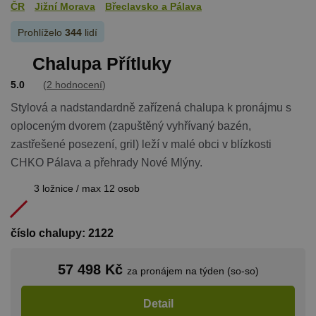
ČR
Jižní Morava
Břeclavsko a Pálava
Prohlíželo
344
lidí
Chalupa Přítluky
5.0
(
2 hodnocení
)
Stylová a nadstandardně zařízená chalupa k pronájmu s
oploceným dvorem (zapuštěný vyhřívaný bazén,
zastřešené posezení, gril) leží v malé obci v blízkosti
CHKO Pálava a přehrady Nové Mlýny.
3 ložnice / max 12 osob
číslo chalupy: 2122
57 498 Kč
za pronájem na týden (so-so)
Detail