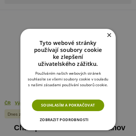
×
Tyto webové stránky
používají soubory cookie
ke zlepšení
uživatelského zážitku.
Používáním našich webových stránek
souhlasíte se všemi soubory cookie v souladu
s našimi zásadami používání souborů cookie.
Více informací
ČR
Východní Čechy
Orlické hory
SOUHLASÍM A POKRAČOVAT
Dnes zobrazeno
10
x
ZOBRAZIT PODROBNOSTI
Chalupa Červená Voda - Šanov
NEZBYTNĚ NUTNÉ SOUBORY