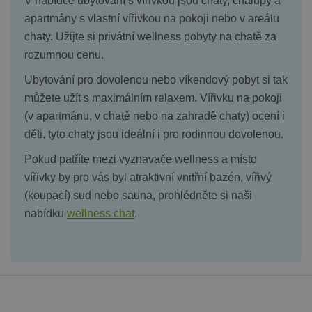
V nabídce ubytování s vířivkou jsou chaty, chalupy a
apartmány s vlastní vířivkou na pokoji nebo v areálu
chaty. Užijte si privátní wellness pobyty na chatě za
rozumnou cenu.
Ubytování pro dovolenou nebo víkendový pobyt si tak
můžete užít s maximálním relaxem. Vířivku na pokoji
(v apartmánu, v chatě nebo na zahradě chaty) ocení i
děti, tyto chaty jsou ideální i pro rodinnou dovolenou.
Pokud patříte mezi vyznavače wellness a místo
vířivky by pro vás byl atraktivní vnitřní bazén, vířivý
(koupací) sud nebo sauna, prohlédněte si naši
nabídku
wellness chat
.