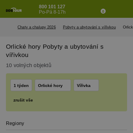
800 101 127
Po-Pá 8-17h
0
Chaty a chalupy 2026
Pobyty a ubytování s vířivkou
Orlic
Orlické hory Pobyty a ubytování s
vířivkou
10 volných objektů
1 týden
Orlické hory
Vířivka
zrušit vše
Regiony