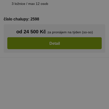
CookieScriptConsent
1 měsíc
Tento soub
CookieScript
cookie použ
3 ložnice / max 12 osob
www.chaty-
služba Cook
chalupy-
Script.com 
dds.cz
zapamatová
předvoleb
číslo chalupy: 2598
souhlasu se
soubory co
návštěvníků.
nutné, aby
od 24 500 Kč
za pronájem na týden (so-so)
banner cook
Cookie-
Script.com
Detail
fungoval
správně.
suid
1 rok
Uložení
Simplifi
jedinečného
Holdings Inc.
relace.
.simpli.fi
_dc_gtm_UA-
.chaty-
55 sekund
Tento soub
1578163-15
chalupy-
cookie je
dds.cz
přidružen k
webům
používající
Správce zna
Google k
načtení dalš
skriptů a k
na stránku.
Pokud je
použit, lze j