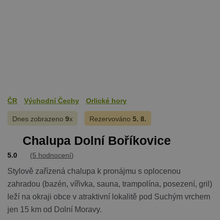
Provider
/
Název
Vyprší
Popis
Doména
PHPSESSID
Zavřením
Cookie
PHP.net
prohlížeče
generovaný
www.chaty-
aplikacemi
chalupy-
založenými 
dds.cz
jazyce PHP.
Toto je
univerzální
identifikáto
používaný 
udržování
proměnnýc
ČR
Východní Čechy
Orlické hory
relací uživat
Obvykle se
jedná o
Dnes zobrazeno
9
x
Rezervováno
5. 8.
náhodně
vygenerova
číslo, jeho
Chalupa Dolní Boříkovice
použití můž
být specific
5.0
(
5 hodnocení
)
pro daný w
ale dobrým
Stylově zařízená chalupa k pronájmu s oplocenou
příkladem j
Google Privacy Policy
udržování
zahradou (bazén, vířivka, sauna, trampolína, posezení, gril)
přihlášenéh
stavu uživat
leží na okraji obce v atraktivní lokalitě pod Suchým vrchem
mezi
stránkami.
jen 15 km od Dolní Moravy.