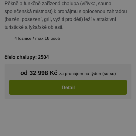
Pěkně a funkčně zařízená chalupa (vířivka, sauna,
VÝKONOVÉ SOUBORY
společenská místnost) k pronájmu s oplocenou zahradou
(bazén, posezení, gril, vyžití pro děti) leží v atraktivní
SOUBORY CÍLENÍ
turistické a lyžařské oblasti.
4 ložnice / max 18 osob
FUNKČNÍ SOUBORY
NEZAŘAZENÉ SOUBORY
číslo chalupy: 2504
od 32 998 Kč
za pronájem na týden (so-so)
Nezbytně nutné soubory
Detail
Výkonové soubory
Soubory cílení
Funkční soubory
Nezařazené soubory
Nezbytně nutné soubory cookie umožňují
základní funkce webových stránek, jako je
přihlášení uživatele a správa účtu. Webové
stránky nelze bez nezbytně nutných souborů
cookie správně používat.