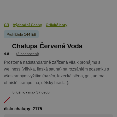
považovat z
nezbytně
nutný, prot
bez něj jiné
skripty nem
fungovat
správně. Ko
ČR
Východní Čechy
Orlické hory
názvu je
jedinečné čí
které je tak
Prohlíželo
144
lidí
identifikát
přidružené
Chalupa Červená Voda
účtu Googl
Analytics.
4.8
(
2 hodnocení
)
na_id
1 rok
AddThis -
Oracle
Cookie
Corporation
Prostorná nadstandardně zařízená vila k pronájmu s
související s
.addthis.com
tlačítkem
wellness (vířivka, finská sauna) na rozsáhlém pozemku s
sdílení Add
dostupným
všestranným vyžitím (bazén, lezecká stěna, gril, udírna,
webu
ohniště, trampolína, dětský hrad…).
8 ložnic / max 37 osob
Název
Provider
/
Doména
Vyprší
Název
Provider
/
Doména
Vyprší
Popis
číslo chalupy: 2175
real_estate_view_1035
www.chaty-chalupy-
13 hodin
Provider
/
Název
Vyprší
Popis
dds.cz
52 minut
sessionId
ads.stickyadstv.com
Zavřením
Jedná se o
Doména