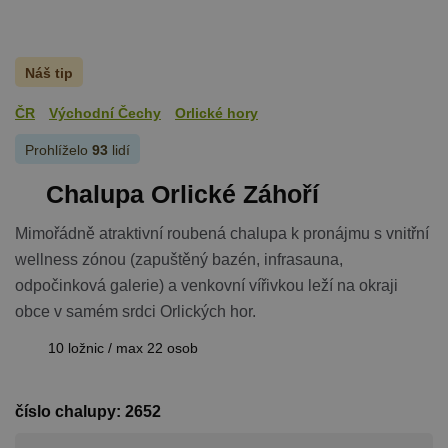
Náš tip
ČR
Východní Čechy
Orlické hory
Prohlíželo
93
lidí
Chalupa Orlické Záhoří
Mimořádně atraktivní roubená chalupa k pronájmu s vnitřní
wellness zónou (zapuštěný bazén, infrasauna,
odpočinková galerie) a venkovní vířivkou leží na okraji
obce v samém srdci Orlických hor.
10 ložnic / max 22 osob
číslo chalupy: 2652