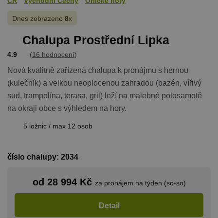
ČR
Východní Čechy
Orlické hory
Dnes zobrazeno
8
x
Chalupa Prostřední Lipka
4.9
(
16 hodnocení
)
Nová kvalitně zařízená chalupa k pronájmu s hernou
(kulečník) a velkou neoplocenou zahradou (bazén, vířivý
sud, trampolína, terasa, gril) leží na malebné polosamotě
na okraji obce s výhledem na hory.
5 ložnic / max 12 osob
číslo chalupy: 2034
od 28 994 Kč
za pronájem na týden (so-so)
Detail