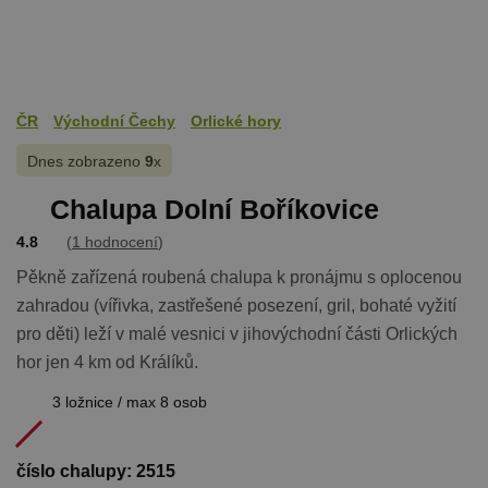
ČR
Východní Čechy
Orlické hory
Dnes zobrazeno
9
x
Chalupa Dolní Boříkovice
4.8
(
1 hodnocení
)
Pěkně zařízená roubená chalupa k pronájmu s oplocenou
zahradou (vířivka, zastřešené posezení, gril, bohaté vyžití
pro děti) leží v malé vesnici v jihovýchodní části Orlických
hor jen 4 km od Králíků.
3 ložnice / max 8 osob
číslo chalupy: 2515