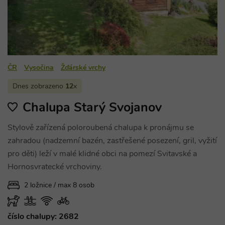
příkladem j
Google Privacy Policy
udržování
přihlášenéh
stavu uživat
mezi
stránkami.
CookieScriptConsent
1 měsíc
Tento soub
CookieScript
cookie použ
www.chaty-
služba Cook
chalupy-
ČR
Vysočina
Žďárské vrchy
Script.com 
dds.cz
zapamatová
Dnes zobrazeno
12
x
předvoleb
souhlasu se
soubory co
Chalupa Starý Svojanov
návštěvníků.
nutné, aby
banner cook
Stylově zařízená poloroubená chalupa k pronájmu se
Cookie-
Script.com
zahradou (nadzemní bazén, zastřešené posezení, gril, vyžití
fungoval
správně.
pro děti) leží v malé klidné obci na pomezí Svitavské a
suid
1 rok
Uložení
Simplifi
Hornosvratecké vrchoviny.
jedinečného
Holdings Inc.
relace.
.simpli.fi
2 ložnice / max 8 osob
_dc_gtm_UA-
.chaty-
55 sekund
Tento soub
1578163-15
chalupy-
cookie je
dds.cz
přidružen k
číslo chalupy: 2682
webům
používající