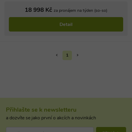
Správce zna
Google k
18 998 Kč
za pronájem na týden (so-so)
načtení dalš
skriptů a k
na stránku.
Pokud je
Detail
použit, lze j
považovat z
nezbytně
nutný, prot
bez něj jiné
skripty nem
fungovat
1
správně. Ko
názvu je
jedinečné čí
které je tak
identifikát
přidružené
účtu Googl
Analytics.
na_id
1 rok
AddThis -
Oracle
Cookie
Corporation
související s
.addthis.com
tlačítkem
Přihlašte se k newsletteru
sdílení Add
dostupným
a dozvíte se jako první o akcích a novinkách
webu