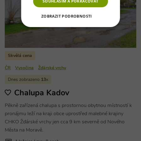
SOUHLASÍM A POKRAČOVAT
ZOBRAZIT PODROBNOSTI
NEZBYTNĚ NUTNÉ SOUBORY
VÝKONOVÉ SOUBORY
Skvělá cena
SOUBORY CÍLENÍ
ČR
Vysočina
Žďárské vrchy
FUNKČNÍ SOUBORY
Dnes zobrazeno
13
x
NEZAŘAZENÉ SOUBORY
Chalupa Kadov
Pěkně zařízená chalupa s prostornou obytnou místností k
pronájmu leží na kraji obce uprostřed malebné krajiny
Nezbytně nutné soubory
CHKO Žďárské vrchy jen cca 9 km severně od Nového
Výkonové soubory
Soubory cílení
Města na Moravě.
Funkční soubory
Nezařazené soubory