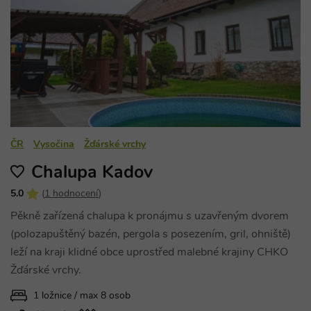
ČR
Vysočina
Žďárské vrchy
Chalupa Kadov
5.0
(
1 hodnocení
)
Pěkně zařízená chalupa k pronájmu s uzavřeným dvorem
(polozapuštěný bazén, pergola s posezením, gril, ohniště)
leží na kraji klidné obce uprostřed malebné krajiny CHKO
Žďárské vrchy.
1 ložnice / max 8 osob