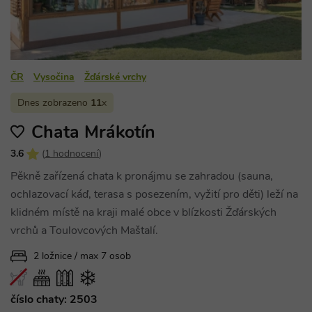
ČR
Vysočina
Žďárské vrchy
Dnes zobrazeno
11
x
Chata Mrákotín
3.6
(
1 hodnocení
)
Pěkně zařízená chata k pronájmu se zahradou (sauna,
ochlazovací káď, terasa s posezením, vyžití pro děti) leží na
klidném místě na kraji malé obce v blízkosti Žďárských
vrchů a Toulovcových Maštalí.
2 ložnice / max 7 osob
číslo chaty: 2503