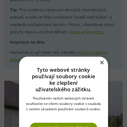
pobytů (min. 2 noci).
Tip
: Pro snadnou rezervaci levných víkendových
pobytů zvolte ve filtru možnost "kratší než týden" a
nastavte požadovaný termín. Pozor, víkendové zimní
pobyty nejsou možné během
Vánoc
a
Silvestra.
Inspirace na léto
Nenechte si ujít také naši nabídku
levných letních
pobytů na chatách a chalupách
!
×
Tyto webové stránky
používají soubory cookie
ke zlepšení
uživatelského zážitku.
Používáním našich webových stránek
souhlasíte se všemi soubory cookie v souladu
s našimi zásadami používání souborů cookie.
Více informací