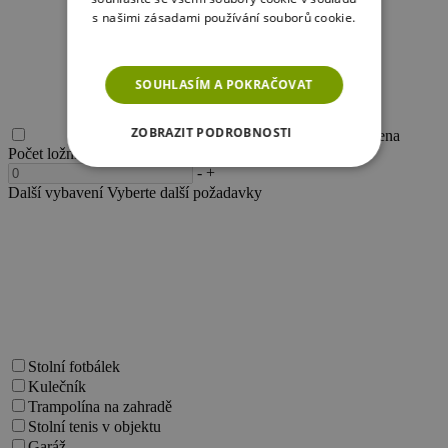
s našimi zásadami používání souborů cookie.
Více informací
SOUHLASÍM A POKRAČOVAT
ZOBRAZIT PODROBNOSTI
Akční cena
Počet ložnic
1 ložnice
-
+
NEZBYTNĚ NUTNÉ SOUBORY
Další vybavení
Vyberte další požadavky
VÝKONOVÉ SOUBORY
SOUBORY CÍLENÍ
FUNKČNÍ SOUBORY
NEZAŘAZENÉ SOUBORY
Stolní fotbálek
Kulečník
Trampolína na zahradě
Stolní tenis v objektu
Garáž