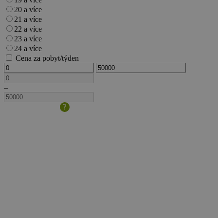
20 a více
21 a více
22 a více
23 a více
24 a více
Cena za pobyt/týden
–
?
Velikost
domácího
zvířete/psa
je
dána
výškou
v
kohoutku.
Pokud
s
sebou