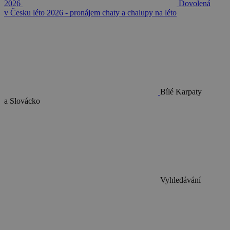
2026
Dovolená
v Česku léto 2026 - pronájem chaty a chalupy na léto
Bílé Karpaty
a Slovácko
Vyhledávání