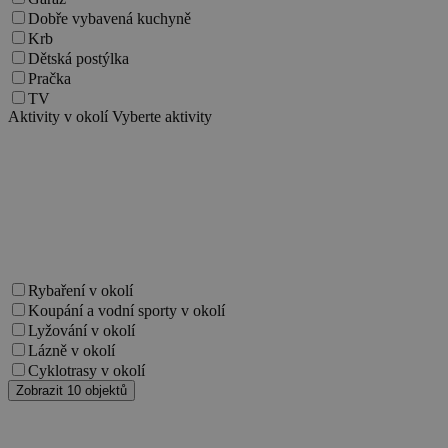
Nezbytně nutné soubory
Dobře vybavená kuchyně
Krb
Výkonové soubory
Soubory cílení
Dětská postýlka
Funkční soubory
Nezařazené soubory
Pračka
TV
Nezbytně nutné soubory cookie umožňují
Aktivity v okolí
Vyberte aktivity
základní funkce webových stránek, jako je
přihlášení uživatele a správa účtu. Webové
stránky nelze bez nezbytně nutných souborů
cookie správně používat.
Provider
/
Název
Vyprší
Popis
Doména
PHPSESSID
Zavřením
Cookie
PHP.net
prohlížeče
generovaný
www.chaty-
aplikacemi
chalupy-
založenými 
dds.cz
Rybaření v okolí
jazyce PHP.
Koupání a vodní sporty v okolí
Toto je
univerzální
Lyžování v okolí
identifikáto
Lázně v okolí
používaný 
udržování
Cyklotrasy v okolí
proměnnýc
Zobrazit 10 objektů
relací uživat
Obvykle se
jedná o
náhodně