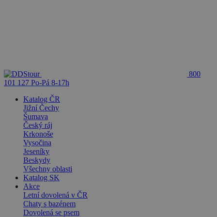
800
101 127
Po-Pá 8-17h
Katalog ČR
Jižní Čechy
Šumava
Český ráj
Krkonoše
Vysočina
Jeseníky
Beskydy
Všechny oblasti
Katalog SK
Akce
Letní dovolená v ČR
Chaty s bazénem
Dovolená se psem