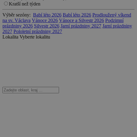
Kratší než týden
Výběr sezóny:
Babí léto 2026
Babí léto 2026
Prodloužený víkend
na sv. Václava
Vánoce 2026
Vánoce a Silvestr 2026
Podzimní
prázdniny 2026
Silvestr 2026
Jarní prázdniny 2027
Jarní prázdniny
2027
Pololetní prázdniny 2027
Lokalita
Vyberte lokalitu