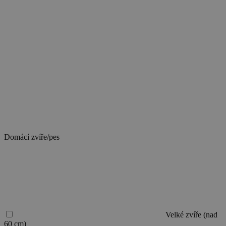
berete
domácí
zvíře/psa,
vyberte
odpovídající
velikost.
Při
více
domácích
zvířatech/psech
zvolte
velikost
toho
největšího.
Domácí zvíře/pes
Velké zvíře (nad
60 cm)