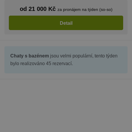
stránkami.
od 21 000 Kč
za pronájem na týden (so-so)
CookieScriptConsent
1 měsíc
Tento soub
CookieScript
cookie použ
www.chaty-
služba Cook
chalupy-
Detail
Script.com 
dds.cz
zapamatová
předvoleb
souhlasu se
soubory co
návštěvníků.
nutné, aby
banner cook
Chaty s bazénem
jsou velmi populární, tento týden
Cookie-
Script.com
bylo realizováno 45 rezervací.
fungoval
správně.
suid
1 rok
Uložení
Simplifi
jedinečného
Holdings Inc.
relace.
.simpli.fi
_dc_gtm_UA-
.chaty-
55 sekund
Tento soub
1578163-15
chalupy-
cookie je
dds.cz
přidružen k
webům
používající
Správce zna
Google k
načtení dalš
skriptů a k