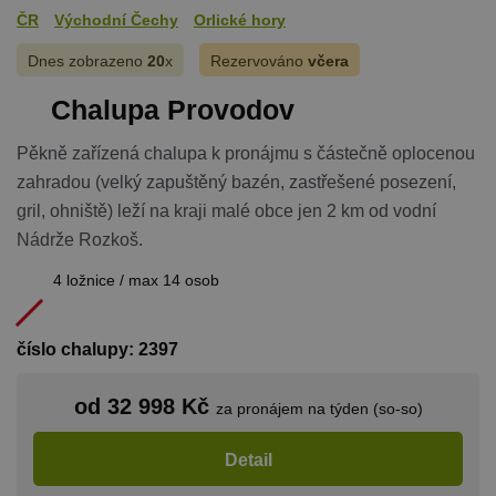
ČR
Východní Čechy
Orlické hory
Dnes zobrazeno
20
x
Rezervováno
včera
Chalupa Provodov
Pěkně zařízená chalupa k pronájmu s částečně oplocenou
zahradou (velký zapuštěný bazén, zastřešené posezení,
gril, ohniště) leží na kraji malé obce jen 2 km od vodní
Nádrže Rozkoš.
4 ložnice / max 14 osob
číslo chalupy: 2397
od 32 998 Kč
za pronájem na týden (so-so)
Detail