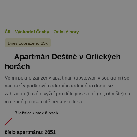
ČR
Východní Čechy
Orlické hory
Dnes zobrazeno
13
x
Apartmán Deštné v Orlických
horách
Velmi pěkně zařízený apartmán (ubytování v soukromí) se
nachází v podkroví moderního rodinného domu se
zahradou (bazén, vyžití pro děti, posezení, gril, ohniště) na
malebné polosamotě nedaleko lesa.
3 ložnice / max 8 osob
číslo apartmánu: 2651