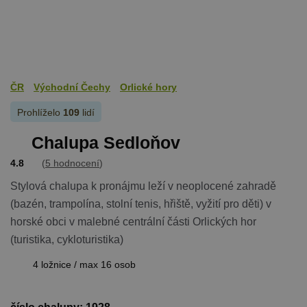
na stránku.
Pokud je
použit, lze j
považovat z
nezbytně
nutný, prot
bez něj jiné
skripty nem
fungovat
ČR
Východní Čechy
Orlické hory
správně. Ko
názvu je
jedinečné čí
Prohlíželo
109
lidí
které je tak
identifikát
přidružené
Chalupa Sedloňov
účtu Googl
Analytics.
4.8
(
5 hodnocení
)
na_id
1 rok
AddThis -
Oracle
Cookie
Stylová chalupa k pronájmu leží v neoplocené zahradě
Corporation
související s
.addthis.com
(bazén, trampolína, stolní tenis, hřiště, vyžití pro děti) v
tlačítkem
sdílení Add
horské obci v malebné centrální části Orlických hor
dostupným
webu
(turistika, cykloturistika)
4 ložnice / max 16 osob
Název
Provider
/
Doména
Vyprší
Název
Provider
/
Doména
Vyprší
Popis