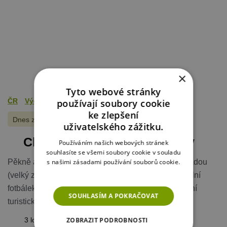
×
Tyto webové stránky
ČR
Východní Čechy
Orlické hory
používají soubory cookie
ke zlepšení
Dnes zobrazeno
8
x
uživatelského zážitku.
Chata Červená Voda - Šanov
Používáním našich webových stránek
souhlasíte se všemi soubory cookie v souladu
Pěkně a účelně zařízená chata k pronájmu se zahradou
s našimi zásadami používání souborů cookie.
Více informací
(velký zapuštěný bazén, 2 zastřešená posezení, stolní
fotbálek, krb, ohniště) leží v klidném místě v atraktivní
SOUHLASÍM A POKRAČOVAT
turistické a lyžařské oblasti.
3 ložnice / max 8 osob
ZOBRAZIT PODROBNOSTI