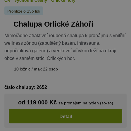
ČR
Východní Čechy
Orlické hory
Prohlíželo
135
lidí
Chalupa Orlické Záhoří
Mimořádně atraktivní roubená chalupa k pronájmu s vnitřní
wellness zónou (zapuštěný bazén, infrasauna,
odpočinková galerie) a venkovní vířivkou leží na okraji
obce v samém srdci Orlických hor.
10 ložnic / max 22 osob
číslo chalupy: 2652
od 119 000 Kč
za pronájem na týden (so-so)
Detail