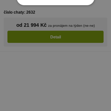
NEZBYTNĚ NUTNÉ SOUBORY
číslo chaty: 2632
VÝKONOVÉ SOUBORY
od 21 994 Kč
za pronájem na týden (ne-ne)
SOUBORY CÍLENÍ
Detail
FUNKČNÍ SOUBORY
NEZAŘAZENÉ SOUBORY
Nezbytně nutné soubory
Výkonové soubory
Soubory cílení
Funkční soubory
Nezařazené soubory
Nezbytně nutné soubory cookie umožňují
základní funkce webových stránek, jako je
přihlášení uživatele a správa účtu. Webové