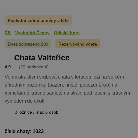
stránky nelze bez nezbytně nutných souborů
cookie správně používat.
Provider
/
Název
Vyprší
Popis
Poslední volné termíny v létě
Doména
PHPSESSID
Zavřením
Cookie
PHP.net
ČR
Východní Čechy
Orlické hory
prohlížeče
generovaný
www.chaty-
aplikacemi
chalupy-
založenými 
dds.cz
Dnes zobrazeno
23
x
Rezervováno
včera
jazyce PHP.
Toto je
univerzální
Chata Valteřice
identifikáto
používaný 
4.9
(
20 hodnocení
)
udržování
proměnnýc
Velmi atraktivní srubová chata s terasou leží na velkém
relací uživat
Obvykle se
přírodním pozemku (bazén, hřiště, posezení, krb) na
jedná o
náhodně
mimořádně krásné samotě na stráni pod lesem s krásným
vygenerova
číslo, jeho
výhledem do okolí.
použití můž
být specific
pro daný w
3 ložnice / max 6 osob
ale dobrým
příkladem j
Google Privacy Policy
udržování
přihlášenéh
číslo chaty: 1023
stavu uživat
mezi