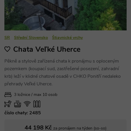
SR
Střední Slovensko
Štiavnické vrchy
Chata Veľké Uherce
Pěkně a stylově zařízená chata k pronájmu s oploceným
pozemkem (koupací sud, zastřešené posezení, zahradní
krb) leží v klidné chatové osadě v CHKO Ponitří nedaleko
přehrady Veľké Uherce.
3 ložnice / max 10 osob
číslo chaty: 2485
44 198 Kč
za pronájem na týden (so-so)