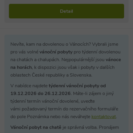
Detail
Nevíte, kam na dovolenou o Vánocích? Vybrali jsme
pro vás volné
vánoční pobyty
pro týdenní dovolenou
na chatách a chalupách. Nejpopulárnější jsou
vánoce
na horách
, k dispozici jsou však i pobyty v dalších
oblastech České republiky a Slovenska.
V nabídce najdete
týdenní vánoční pobyty od
19.12.2026 do 26.12.2026
. Máte-li zájem o jiný
týdenní termín vánoční dovolené, uveďte
vámi požadovaný termín do rezervačního formuláře
do pole Poznámka nebo nás neváhejte
kontaktovat
.
Vánoční pobyt na chatě
je správná volba. Pronájem