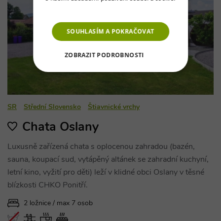
Více informací
SOUHLASÍM A POKRAČOVAT
ZOBRAZIT PODROBNOSTI
NEZBYTNĚ NUTNÉ SOUBORY
VÝKONOVÉ SOUBORY
SR
Střední Slovensko
Štiavnické vrchy
SOUBORY CÍLENÍ
Chata Oslany
FUNKČNÍ SOUBORY
Luxusně zařízená chata s oplocenou zahradou (bazén,
sauna, koupací sud, vytápěný altánek se zahradní kuchyní,
NEZAŘAZENÉ SOUBORY
letní kino, vyžití pro děti) leží v klidné obci Oslany v těsné
blízkosti CHKO Ponitří.
2 ložnice / max 7 osob
Nezbytně nutné soubory