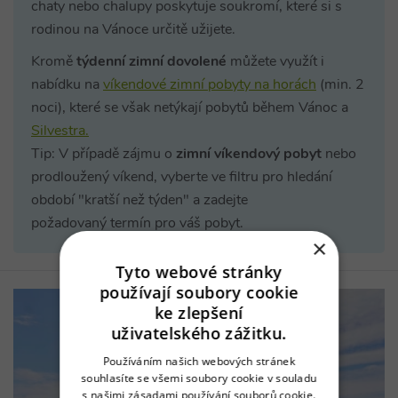
chaty nebo chalupy poskytuje soukromí, které si s
rodinou na Vánoce určitě užijete.
Kromě
týdenní zimní dovolené
můžete využít i
nabídku na
víkendové zimní pobyty na horách
(min. 2
noci), které se však netýkají pobytů během Vánoc a
Silvestra.
Tip: V případě zájmu o
zimní víkendový pobyt
nebo
prodloužený víkend, vyberte ve filtru pro hledání
období "kratší než týden" a zadejte
požadovaný termín pro váš pobyt.
×
Tyto webové stránky
používají soubory cookie
ke zlepšení
uživatelského zážitku.
Používáním našich webových stránek
souhlasíte se všemi soubory cookie v souladu
s našimi zásadami používání souborů cookie.