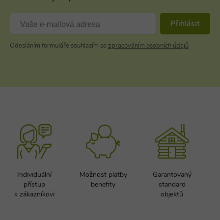
použití můž
být specific
pro daný w
Přihlásit
ale dobrým
příkladem j
Google Privacy Policy
udržování
přihlášenéh
Odesláním formuláře souhlasím se
zpracováním osobních údajů
stavu uživat
mezi
stránkami.
CookieScriptConsent
1 měsíc
Tento soub
CookieScript
cookie použ
www.chaty-
služba Cook
chalupy-
Script.com 
dds.cz
zapamatová
předvoleb
souhlasu se
soubory co
návštěvníků.
nutné, aby
banner cook
Cookie-
Script.com
fungoval
Individuální
Možnost platby
Garantovaný
správně.
přístup
benefity
standard
suid
1 rok
Uložení
Simplifi
k zákazníkovi
objektů
jedinečného
Holdings Inc.
relace.
.simpli.fi