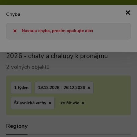
800 101 127
Po-Pá 8-17h
0
Chyba
Chaty a chalupy 2026
Dovolená na Vánoce 2026 - chaty a cha
Nastala chyba, prosím opakujte akci
Štiavnické vrchy Dovolená na Vánoce
2026 - chaty a chalupy k pronájmu
2 volných objektů
1 týden
19.12.2026 - 26.12.2026
Štiavnické vrchy
zrušit vše
Regiony