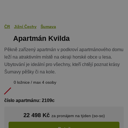
jedinečného
Holdings Inc.
relace.
.simpli.fi
_dc_gtm_UA-
.chaty-
55 sekund
Tento soub
1578163-15
chalupy-
cookie je
dds.cz
přidružen k
webům
ČR
Jižní Čechy
Šumava
používající
Správce zna
Apartmán Kvilda
Google k
načtení dalš
skriptů a k
Pěkně zařízený apartmán v podkroví apartmánového domu
na stránku.
Pokud je
leží na atraktivním místě na okraji horské obce u lesa.
použit, lze j
považovat z
Ubytování je ideální pro všechny, kteří chtějí poznat krásy
nezbytně
nutný, prot
Šumavy pěšky či na kole.
bez něj jiné
skripty nem
fungovat
0 ložnice / max 4 osoby
správně. Ko
názvu je
jedinečné čí
které je tak
číslo apartmánu: 2109c
identifikát
přidružené
účtu Googl
Analytics.
22 498 Kč
za pronájem na týden (so-so)
na_id
1 rok
AddThis -
Oracle
Cookie
Corporation