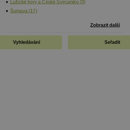
Lužické hory a České Švýcarsko (3)
Šumava (17)
Zobrazit další
Vyhledávání
Seřadit