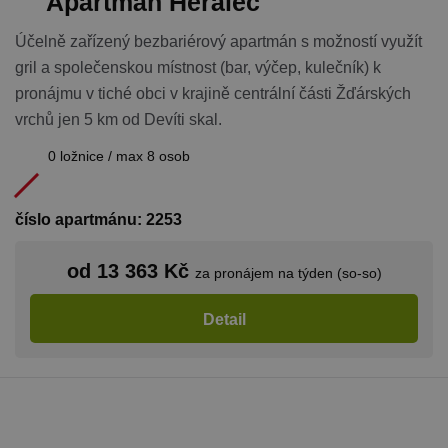
Apartmán Herálec
Účelně zařízený bezbariérový apartmán s možností využít
gril a společenskou místnost (bar, výčep, kulečník) k
pronájmu v tiché obci v krajině centrální části Žďárských
vrchů jen 5 km od Devíti skal.
0 ložnice / max 8 osob
číslo apartmánu: 2253
od 13 363 Kč
za pronájem na týden (so-so)
Detail