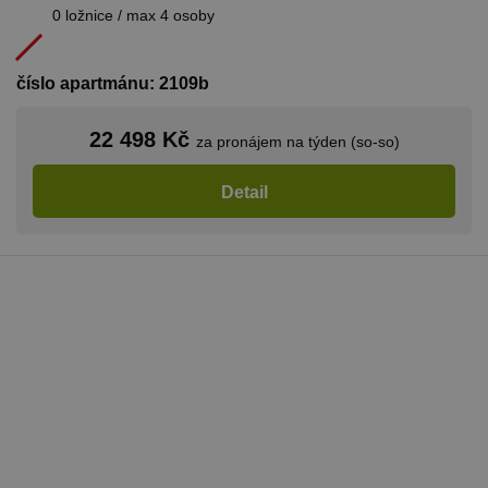
jedná o
0 ložnice / max 4 osoby
náhodně
vygenerova
číslo, jeho
použití můž
být specific
číslo apartmánu: 2109b
pro daný w
ale dobrým
příkladem j
Google Privacy Policy
22 498 Kč
udržování
za pronájem na týden (so-so)
přihlášenéh
stavu uživat
mezi
Detail
stránkami.
CookieScriptConsent
1 měsíc
Tento soub
CookieScript
cookie použ
www.chaty-
služba Cook
chalupy-
Script.com 
dds.cz
zapamatová
předvoleb
souhlasu se
soubory co
návštěvníků.
nutné, aby
banner cook
Cookie-
Script.com
fungoval
správně.
suid
1 rok
Uložení
Simplifi