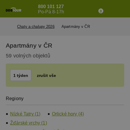
800 101 127
Po-Pá 8-17h
0
Chaty a chalupy 2026
Apartmány v ČR
Apartmány v ČR
59 volných objektů
1 týden
zrušit vše
Regiony
Nízké Tatry (1)
Orlické hory (4)
Žďárské vrchy (1)