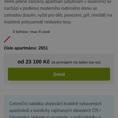
Velmi pěkně zařízený apartmán (ubytování v soukromí) se
nachází v podkroví moderního rodinného domu se
zahradou (bazén, vyžití pro děti, posezení, gril, ohniště) na
malebné polosamotě nedaleko lesa.
3 ložnice / max 8 osob
číslo apartmánu: 2651
od 23 100 Kč
za pronájem na týden (so-so)
Detail
Celoroční nabídka ubytování kvalitně vybavených
apartmánů v turisticky zajímavých oblastech ČR i
Slovenska. Vyberte si apartmán z naší nabídky a