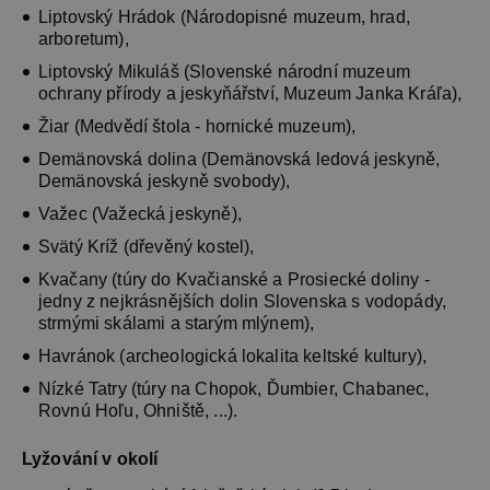
Nezbytně nutné soubory cookie umožňují
Liptovský Hrádok (Národopisné muzeum, hrad,
základní funkce webových stránek, jako je
arboretum),
přihlášení uživatele a správa účtu. Webové
stránky nelze bez nezbytně nutných souborů
Liptovský Mikuláš (Slovenské národní muzeum
cookie správně používat.
ochrany přírody a jeskyňářství, Muzeum Janka Kráľa),
Provider
/
Název
Vyprší
Popis
Žiar (Medvědí štola - hornické muzeum),
Doména
Demänovská dolina (Demänovská ledová jeskyně,
PHPSESSID
Zavřením
Cookie
PHP.net
prohlížeče
generovaný
Demänovská jeskyně svobody),
www.chaty-
aplikacemi
chalupy-
založenými 
dds.cz
Važec (Važecká jeskyně),
jazyce PHP.
Toto je
Svätý Kríž (dřevěný kostel),
univerzální
identifikáto
Kvačany (túry do Kvačianské a Prosiecké doliny -
používaný 
jedny z nejkrásnějších dolin Slovenska s vodopády,
udržování
proměnnýc
strmými skálami a starým mlýnem),
relací uživat
Obvykle se
Havránok (archeologická lokalita keltské kultury),
jedná o
náhodně
Nízké Tatry (túry na Chopok, Ďumbier, Chabanec,
vygenerova
číslo, jeho
Rovnú Hoľu, Ohniště, ...).
použití můž
být specific
pro daný w
Lyžování v okolí
ale dobrým
příkladem j
Google Privacy Policy