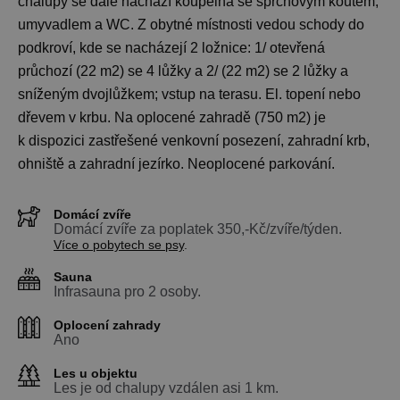
chalupy se dále nachází koupelna se sprchovým koutem,
umyvadlem a WC. Z obytné místnosti vedou schody do
podkroví, kde se nacházejí 2 ložnice: 1/ otevřená
průchozí (22 m2) se 4 lůžky a 2/ (22 m2) se 2 lůžky a
sníženým dvojlůžkem; vstup na terasu. El. topení nebo
dřevem v krbu. Na oplocené zahradě (750 m2) je
k dispozici zastřešené venkovní posezení, zahradní krb,
ohniště a zahradní jezírko. Neoplocené parkování.
Domácí zvíře
Domácí zvíře za poplatek 350,-Kč/zvíře/týden.
Více o pobytech se psy
.
Sauna
Infrasauna pro 2 osoby.
Oplocení zahrady
Ano
Les u objektu
Les je od chalupy vzdálen asi 1 km.