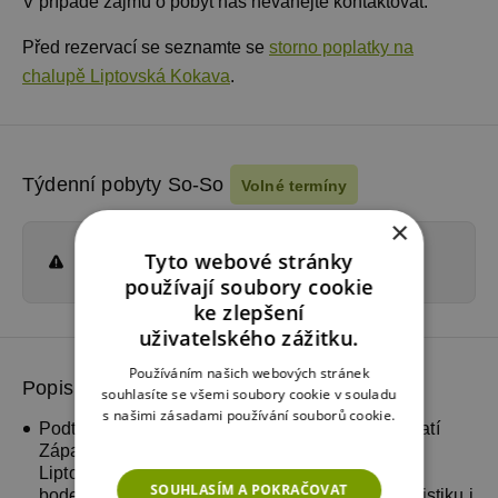
V případě zájmu o pobyt nás neváhejte kontaktovat.
Před rezervací se seznamte se
storno poplatky na
chalupě Liptovská Kokava
.
Týdenní pobyty So-So
Volné termíny
×
Aktuálně nejsou dostupné žádné volné
Tyto webové stránky
termíny
používají soubory cookie
ke zlepšení
uživatelského zážitku.
Používáním našich webových stránek
Popis okolí
chalupy Liptovská Kokava
souhlasíte se všemi soubory cookie v souladu
s našimi zásadami používání souborů cookie.
Podtatranská obec Liptovská Kokava leží na úpatí
Více informací
Západních Tater cca. 10 km severovýchodně od
Liptovského Hrádku. Místo je skvělým výchozím
SOUHLASÍM A POKRAČOVAT
bodem pro horskou turistiku, náročnější cykloturistiku i