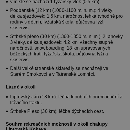
v místě se nachází 1 lyžařský vlek (0,5 km).
udržování
přihlášenéh
Podbánské (12 km) (1000-1100 m. n. m.): 4 vleky,
stavu uživat
mezi
délka sjezdovek: 1,5 km, náročnost lehká (vhodné pro
stránkami.
rodiny s dětmi), lyžařská škola, půjčovna lyží,
skiservis.
CookieScriptConsent
1 měsíc
Tento soub
CookieScript
cookie použ
www.chaty-
služba Cook
chalupy-
Štrbské pleso (30 km) (1360-1850 m. n. m.): 2 lanovky,
Script.com 
dds.cz
3 vleky, délka sjezdovek: 4,2 km, všechny stupně
zapamatová
náročnosti, snowboarding, 18 km upravovaných
předvoleb
souhlasu se
běžeckých tratí, lyžařská škola, půjčovna lyží a
soubory co
skiservis.
návštěvníků.
nutné, aby
Další velké tatranské skiareály se nacházejí ve
banner cook
Cookie-
Starém Smokovci a v Tatranské Lomnici.
Script.com
fungoval
správně.
Lázně v okolí
suid
1 rok
Uložení
Simplifi
Liptovský Ján (18 km): léčba kloubních onemocnění a
jedinečného
Holdings Inc.
relace.
.simpli.fi
trávicího traktu.
_dc_gtm_UA-
.chaty-
55 sekund
Tento soub
Štrbské Pleso (30 km): léčba dýchacích cest.
1578163-15
chalupy-
cookie je
dds.cz
přidružen k
webům
Souhrn rekreačních možností v okolí chalupy
používající
Liptovská Kokava