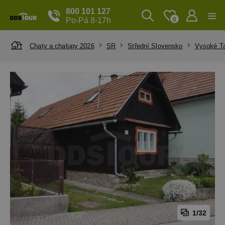
800 101 127
Po-Pá 8-17h
0
Chaty a chalupy 2026
SR
Střední Slovensko
Vysoké Ta
1/32