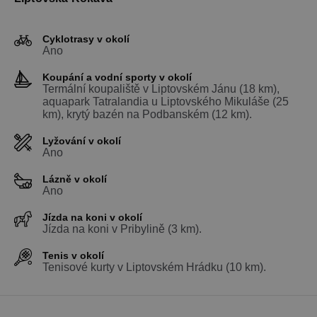
Správce zna
Google k
načtení dalš
skriptů a k
Cyklotrasy v okolí
na stránku.
Ano
Pokud je
použit, lze j
považovat z
Koupání a vodní sporty v okolí
nezbytně
Termální koupaliště v Liptovském Jánu (18 km),
nutný, prot
bez něj jiné
aquapark Tatralandia u Liptovského Mikuláše (25
skripty nem
km), krytý bazén na Podbanském (12 km).
fungovat
správně. Ko
názvu je
Lyžování v okolí
jedinečné čí
Ano
které je tak
identifikát
Lázně v okolí
přidružené
účtu Googl
Ano
Analytics.
Jízda na koni v okolí
na_id
1 rok
AddThis -
Oracle
Jízda na koni v Pribylině (3 km).
Cookie
Corporation
související s
.addthis.com
tlačítkem
Tenis v okolí
sdílení Add
Tenisové kurty v Liptovském Hrádku (10 km).
dostupným
webu