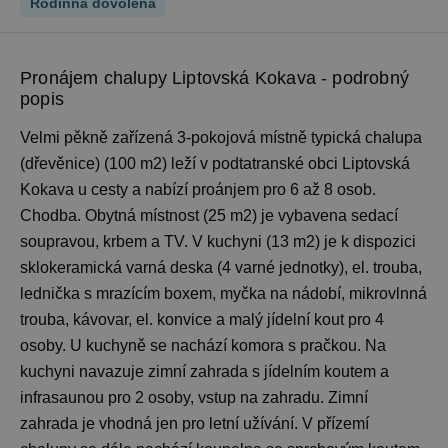
Rodinná dovolená
Pronájem chalupy Liptovská Kokava - podrobný
popis
Velmi pěkně zařízená 3-pokojová místně typická chalupa
(dřevěnice) (100 m2) leží v podtatranské obci Liptovská
Kokava u cesty a nabízí proánjem pro 6 až 8 osob.
Chodba. Obytná místnost (25 m2) je vybavena sedací
soupravou, krbem a TV. V kuchyni (13 m2) je k dispozici
sklokeramická varná deska (4 varné jednotky), el. trouba,
lednička s mrazícím boxem, myčka na nádobí, mikrovlnná
trouba, kávovar, el. konvice a malý jídelní kout pro 4
osoby. U kuchyně se nachází komora s pračkou. Na
kuchyni navazuje zimní zahrada s jídelním koutem a
infrasaunou pro 2 osoby, vstup na zahradu. Zimní
zahrada je vhodná jen pro letní užívání. V přízemí