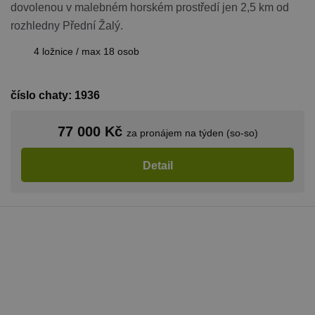
relací uživat
dovolenou v malebném horském prostředí jen 2,5 km od
Obvykle se
jedná o
rozhledny Přední Žalý.
náhodně
vygenerova
4 ložnice / max 18 osob
číslo, jeho
použití můž
být specific
pro daný w
ale dobrým
číslo chaty: 1936
příkladem j
Google Privacy Policy
udržování
přihlášenéh
77 000 Kč
stavu uživat
za pronájem na týden (so-so)
mezi
stránkami.
Detail
CookieScriptConsent
1 měsíc
Tento soub
CookieScript
cookie použ
www.chaty-
služba Cook
chalupy-
Script.com 
dds.cz
zapamatová
předvoleb
souhlasu se
soubory co
návštěvníků.
nutné, aby
banner cook
Cookie-
Script.com
fungoval
správně.