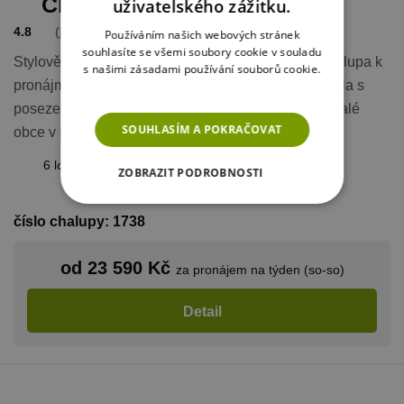
Chalupa Hyršov
uživatelského zážitku.
4.8
(
23 hodnocení
)
Používáním našich webových stránek
souhlasíte se všemi soubory cookie v souladu
Stylově s nádechem historie zařízená prostorná chalupa k
s našimi zásadami používání souborů cookie.
pronájmu s infrasaunou a s velkou zahradou (pergola s
Více informací
posezením, stolní tenis, trampolína, krb) na okraji malé
SOUHLASÍM A POKRAČOVAT
obce v malebné krajině Pošumaví.
6 ložnic / max 18 osob
ZOBRAZIT PODROBNOSTI
NEZBYTNĚ NUTNÉ SOUBORY
číslo chalupy: 1738
VÝKONOVÉ SOUBORY
od 23 590 Kč
za pronájem na týden (so-so)
SOUBORY CÍLENÍ
Detail
FUNKČNÍ SOUBORY
NEZAŘAZENÉ SOUBORY