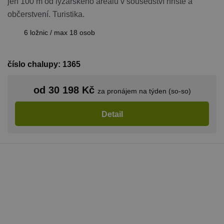
jen 100 m od lyžařského areálu v sousedství hřiště a
občerstvení. Turistika.
6 ložnic / max 18 osob
číslo chalupy: 1365
od 30 198 Kč
za pronájem na týden (so-so)
Detail