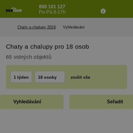
800 101 127
Po-Pá 8-17h
0
Chaty a chalupy 2026
Vyhledávání
Chaty a chalupy pro 18 osob
65 volných objektů
1 týden
18 osoby
zrušit vše
Vyhledávání
Seřadit