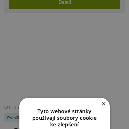
Detail
×
ČR
Jižní Čechy
Šumava
Tyto webové stránky
používají soubory cookie
Prohlíželo
135
lidí
ke zlepšení