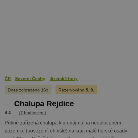
ČR
Severní Čechy
Jizerské hory
Dnes zobrazeno
16
x
Rezervováno
5. 8.
Chalupa Rejdice
4.4
(
7 hodnocení
)
Pěkně zařízená chalupa k pronájmu na neoploceném
pozemku (posezení, ohniště) na kraji malé horské osady