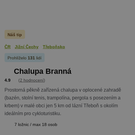
Náš tip
ČR
Jižní Čechy
Třeboňsko
Prohlíželo
131
lidí
Chalupa Branná
4.9
(
2 hodnocení
)
Prostorná pěkně zařízená chalupa v oplocené zahradě
(bazén, stolní tenis, trampolína, pergola s posezením a
krbem) v malé obci jen 5 km od lázní Třeboň s okolím
ideálním pro cykloturistiku.
7 ložnic / max 18 osob