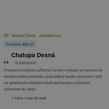
ČR
Severní Čechy
Jizerské hory
Prohlíželo
121
lidí
Chalupa Desná
4.6
(
1 hodnocení
)
Prostorná kvalitně zařízená horská chalupa se saunou na
neoploceném pozemku (zapuštěný bazén, posezení, krb)
na atraktivním klidném místě pod lesem s krásným
výhledem do údolí.
7 ložnic / max 18 osob