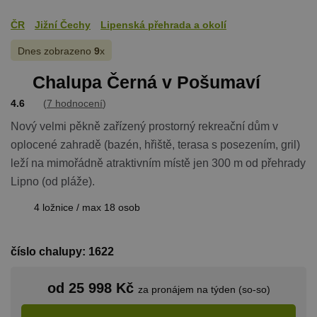
ČR
Jižní Čechy
Lipenská přehrada a okolí
Dnes zobrazeno
9
x
Chalupa Černá v Pošumaví
4.6
(
7 hodnocení
)
Nový velmi pěkně zařízený prostorný rekreační dům v
oplocené zahradě (bazén, hřiště, terasa s posezením, gril)
leží na mimořádně atraktivním místě jen 300 m od přehrady
Lipno (od pláže).
4 ložnice / max 18 osob
číslo chalupy: 1622
od 25 998 Kč
za pronájem na týden (so-so)