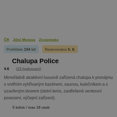
suid
1 rok
Uložení
Simplifi
jedinečného
Holdings Inc.
relace.
.simpli.fi
_dc_gtm_UA-
.chaty-
55 sekund
Tento soub
1578163-15
chalupy-
cookie je
dds.cz
přidružen k
webům
používající
Správce zna
ČR
Jižní Morava
Znojemsko
Google k
načtení dalš
Prohlíželo
154
lidí
Rezervováno
5. 8.
skriptů a k
na stránku.
Pokud je
Chalupa Police
použit, lze j
považovat z
4.6
(
23 hodnocení
)
nezbytně
nutný, prot
bez něj jiné
Mimořádně atraktivní luxusně zařízená chalupa k pronájmu
skripty nem
fungovat
s vnitřním vyhřívaným bazénem, saunou, kulečníkem a s
správně. Ko
uzavřeným dvorem (stolní tenis, zastřešené venkovní
názvu je
jedinečné čí
posezení, výčepní zařízení).
které je tak
identifikát
přidružené
5 ložnic / max 18 osob
účtu Googl
Analytics.