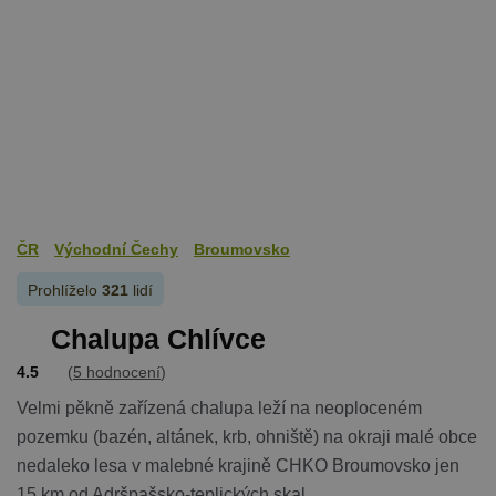
ČR
Východní Čechy
Broumovsko
Prohlíželo
321
lidí
Chalupa Chlívce
4.5
(
5 hodnocení
)
Velmi pěkně zařízená chalupa leží na neoploceném
pozemku (bazén, altánek, krb, ohniště) na okraji malé obce
nedaleko lesa v malebné krajině CHKO Broumovsko jen
15 km od Adršpašsko-teplických skal.