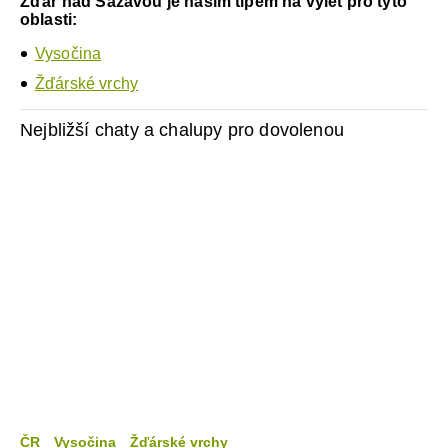
Žďár nad Sázavou je naším tipem na výlet pro tyto
oblasti:
Vysočina
Žďárské vrchy
Nejbližší chaty a chalupy pro dovolenou
ČR
Vysočina
Žďárské vrchy