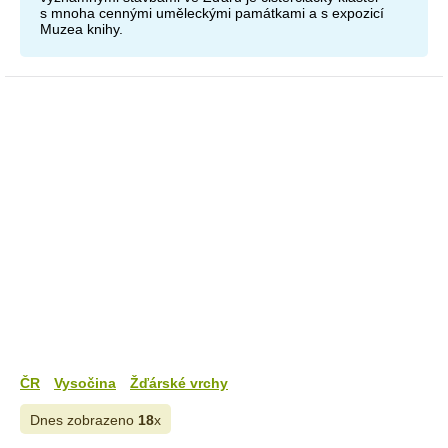
s mnoha cennými uměleckými památkami a s expozicí
Muzea knihy.
ČR
Vysočina
Žďárské vrchy
Dnes zobrazeno
18
x