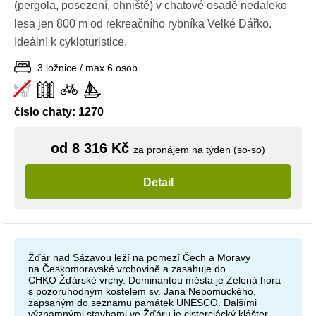
(pergola, posezení, ohniště) v chatové osadě nedaleko
lesa jen 800 m od rekreačního rybníka Velké Dářko.
Ideální k cykloturistice.
3 ložnice / max 6 osob
číslo chaty: 1270
od 8 316 Kč
za pronájem na týden (so-so)
Detail
Žďár nad Sázavou leží na pomezí Čech a Moravy
na Českomoravské vrchovině a zasahuje do
CHKO Žďárské vrchy. Dominantou města je Zelená hora
s pozoruhodným kostelem sv. Jana Nepomuckého,
zapsaným do seznamu památek UNESCO. Dalšími
významnými stavbami ve Žďáru je cisterciácký klášter