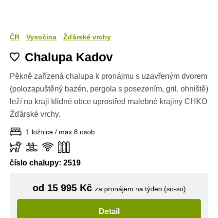
ČR
Vysočina
Žďárské vrchy
Chalupa Kadov
Pěkně zařízená chalupa k pronájmu s uzavřeným dvorem
(polozapuštěný bazén, pergola s posezením, gril, ohniště)
leží na kraji klidné obce uprostřed malebné krajiny CHKO
Žďárské vrchy.
1 ložnice / max 8 osob
číslo chalupy: 2519
od 15 995 Kč
za pronájem na týden (so-so)
Detail