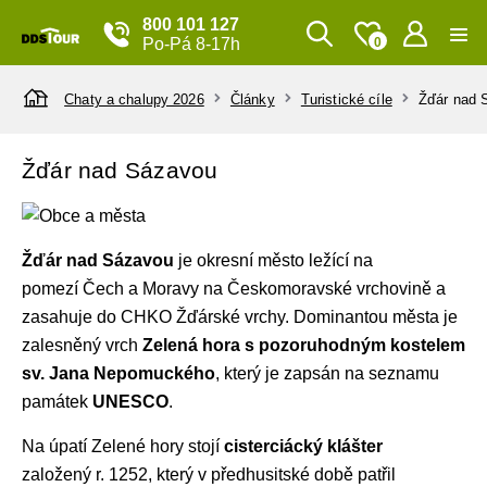
800 101 127
Po-Pá 8-17h
0
Chaty a chalupy 2026
Články
Turistické cíle
Žďár nad 
Žďár nad Sázavou
Žďár nad Sázavou
je okresní město ležící na
pomezí Čech a Moravy na Českomoravské vrchovině a
zasahuje do CHKO Žďárské vrchy. Dominantou města je
zalesněný vrch
Zelená hora s pozoruhodným kostelem
sv. Jana Nepomuckého
, který je zapsán na seznamu
památek
UNESCO
.
Na úpatí Zelené hory stojí
cisterciácký klášter
založený r. 1252, který v předhusitské době patřil