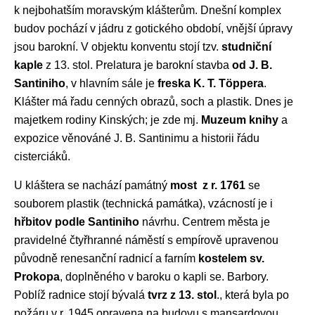
k nejbohatším moravským klášterům. Dnešní komplex
budov pochází v jádru z gotického období, vnější úpravy
jsou barokní. V objektu konventu stojí tzv.
studniční
kaple
z 13. stol. Prelatura je barokní stavba
od J. B.
Santiniho
, v hlavním sále je
freska K. T. Töppera
.
Klášter má řadu cenných obrazů, soch a plastik. Dnes je
majetkem rodiny Kinských; je zde mj.
Muzeum knihy
a
expozice věnováné J. B. Santinimu a historii řádu
cisterciáků.
U kláštera se nachází památný
most z r. 1761
se
souborem plastik (technická památka), vzácností je i
hřbitov podle Santiniho
návrhu. Centrem města je
pravidelné čtyřhranné náměstí s empírově upravenou
původně renesanční radnicí a farním
kostelem sv.
Prokopa
, doplněného v baroku o kapli se. Barbory.
Poblíž radnice stojí bývalá
tvrz z 13. stol
., která byla po
požáru v r. 1945 opravena na budovu s mansardovou