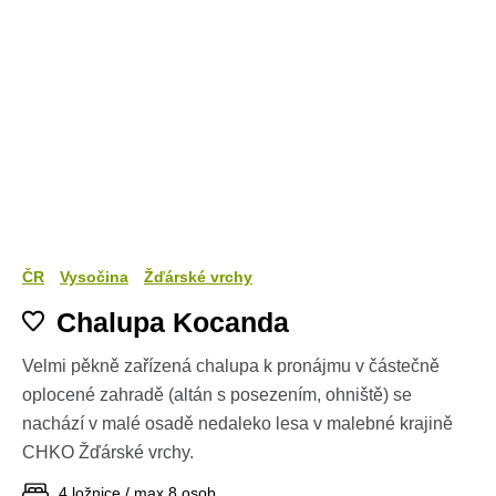
ČR
Vysočina
Žďárské vrchy
Chalupa Kocanda
Velmi pěkně zařízená chalupa k pronájmu v částečně
oplocené zahradě (altán s posezením, ohniště) se
nachází v malé osadě nedaleko lesa v malebné krajině
CHKO Žďárské vrchy.
4 ložnice / max 8 osob