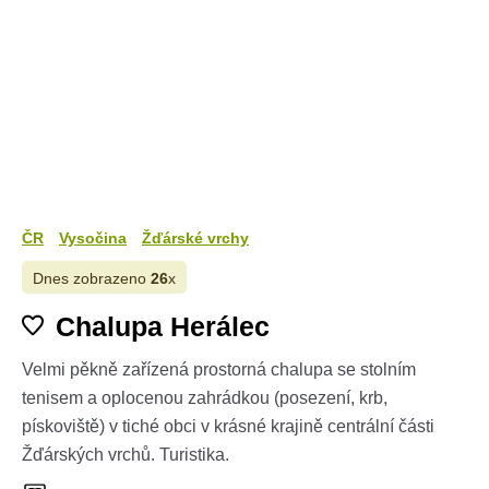
ČR
Vysočina
Žďárské vrchy
Dnes zobrazeno
26
x
Chalupa Herálec
Velmi pěkně zařízená prostorná chalupa se stolním
tenisem a oplocenou zahrádkou (posezení, krb,
pískoviště) v tiché obci v krásné krajině centrální části
Žďárských vrchů. Turistika.