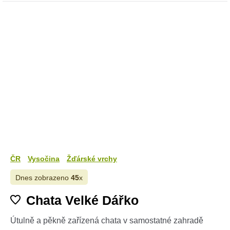
ČR
Vysočina
Žďárské vrchy
Dnes zobrazeno
45
x
Chata Velké Dářko
Útulně a pěkně zařízená chata v samostatné zahradě