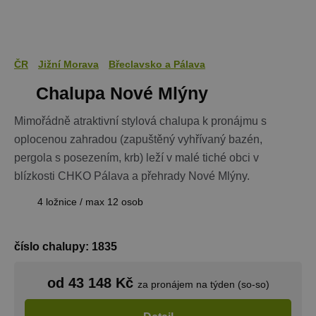
Název
Vyprší
Popis
Doména
PHPSESSID
Zavřením
Cookie
PHP.net
prohlížeče
generovaný
www.chaty-
aplikacemi
chalupy-
založenými 
dds.cz
ČR
Jižní Morava
Břeclavsko a Pálava
jazyce PHP.
Toto je
Chalupa Nové Mlýny
univerzální
identifikáto
používaný 
udržování
Mimořádně atraktivní stylová chalupa k pronájmu s
proměnnýc
oplocenou zahradou (zapuštěný vyhřívaný bazén,
relací uživat
Obvykle se
pergola s posezením, krb) leží v malé tiché obci v
jedná o
náhodně
blízkosti CHKO Pálava a přehrady Nové Mlýny.
vygenerova
číslo, jeho
použití můž
4 ložnice / max 12 osob
být specific
pro daný w
ale dobrým
příkladem j
Google Privacy Policy
číslo chalupy: 1835
udržování
přihlášenéh
stavu uživat
mezi
od 43 148 Kč
za pronájem na týden (so-so)
stránkami.
CookieScriptConsent
1 měsíc
Tento soub
CookieScript