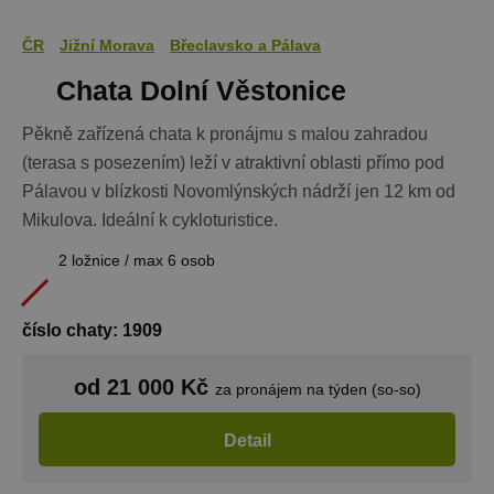
ČR
Jižní Morava
Břeclavsko a Pálava
Chata Dolní Věstonice
Pěkně zařízená chata k pronájmu s malou zahradou
(terasa s posezením) leží v atraktivní oblasti přímo pod
Pálavou v blízkosti Novomlýnských nádrží jen 12 km od
Mikulova. Ideální k cykloturistice.
2 ložnice / max 6 osob
číslo chaty: 1909
od 21 000 Kč
za pronájem na týden (so-so)
Detail