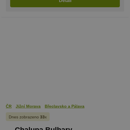
Detail
cookie použ
www.chaty-
služba Cook
chalupy-
Script.com 
dds.cz
zapamatová
předvoleb
souhlasu se
soubory co
návštěvníků.
nutné, aby
banner cook
Cookie-
Script.com
fungoval
správně.
suid
1 rok
Uložení
Simplifi
jedinečného
Holdings Inc.
relace.
.simpli.fi
_dc_gtm_UA-
.chaty-
55 sekund
Tento soub
1578163-15
chalupy-
cookie je
dds.cz
přidružen k
webům
používající
Správce zna
Google k
ČR
Jižní Morava
Břeclavsko a Pálava
načtení dalš
skriptů a k
na stránku.
Dnes zobrazeno
33
x
Pokud je
použit, lze j
Chalupa Bulhary
považovat z