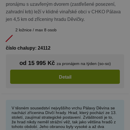
pronájmu s uzavřeným dvorem (zastřešené posezení,
zahradní krb) leží v klidné vinařské obci v CHKO Pálava
jen 4,5 km od zříceniny hradu Děvičky.
2 ložnice / max 8 osob
číslo chalupy: 24112
od 15 995 Kč
za pronájem na týden (so-so)
Detail
V těsném sousedství nejvyššího vrchu Pálavy Děvína se
nachází zřícenina Dívčí hrady. Hrad, který pochází ze 13.
století, zaujímal strategické postavení. Zvláštností je to,
že hrad nikdy neměl strážní věž, tak jako většina hradů z
tohoto období. Jeho obranou byly vysoké a až dva