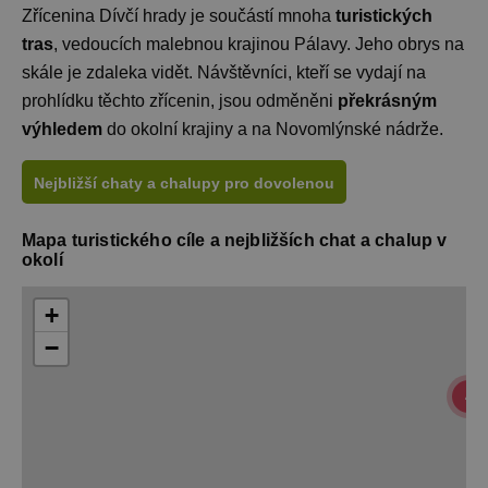
Zřícenina Dívčí hrady je součástí mnoha
turistických
tras
, vedoucích malebnou krajinou Pálavy. Jeho obrys na
skále je zdaleka vidět. Návštěvníci, kteří se vydají na
prohlídku těchto zřícenin, jsou odměněni
překrásným
výhledem
do okolní krajiny a na Novomlýnské nádrže.
Nejbližší chaty a chalupy pro dovolenou
Mapa turistického cíle a nejbližších chat a chalup v
okolí
+
−
4