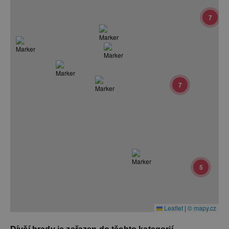
7
7
5
Leaflet
|
© mapy.cz