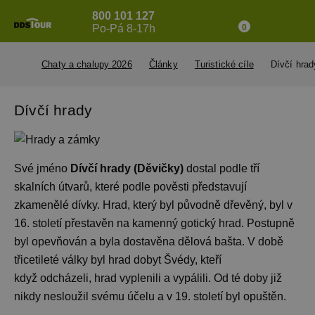
800 101 127
Po-Pá 8-17h
0
Chaty a chalupy 2026
Články
Turistické cíle
Dívčí hrad
Dívčí hrady
Své jméno
Dívčí hrady (Děvičky)
dostal podle tří
skalních útvarů, které podle pověsti představují
zkamenělé dívky. Hrad, který byl původně dřevěný, byl v
16. století přestavěn na kamenný gotický hrad. Postupně
byl opevňován a byla dostavěna dělová bašta. V době
třicetileté války byl hrad dobyt Švédy, kteří
když odcházeli, hrad vyplenili a vypálili. Od té doby již
nikdy nesloužil svému účelu a v 19. století byl opuštěn.