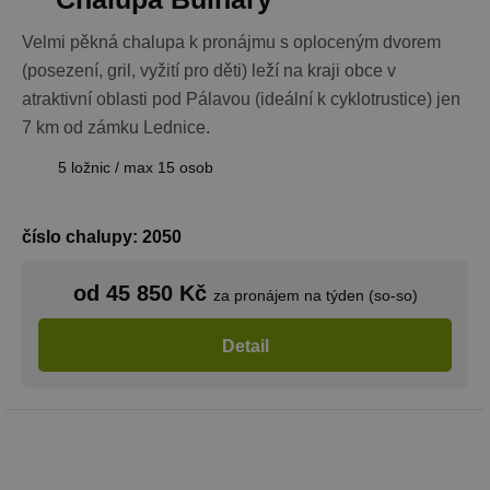
nezbytně
nutný, prot
bez něj jiné
Velmi pěkná chalupa k pronájmu s oploceným dvorem
skripty nem
(posezení, gril, vyžití pro děti) leží na kraji obce v
fungovat
správně. Ko
atraktivní oblasti pod Pálavou (ideální k cyklotrustice) jen
názvu je
jedinečné čí
7 km od zámku Lednice.
které je tak
identifikát
přidružené
5 ložnic / max 15 osob
účtu Googl
Analytics.
na_id
1 rok
AddThis -
Oracle
číslo chalupy: 2050
Cookie
Corporation
související s
.addthis.com
tlačítkem
sdílení Add
od 45 850 Kč
za pronájem na týden (so-so)
dostupným
webu
Detail
Název
Provider
/
Doména
Vyprší
Název
Provider
/
Doména
Vyprší
Popis
real_estate_view_1035
www.chaty-chalupy-
13 hodin
Provider
/
Název
Vyprší
Popis
dds.cz
52 minut
sessionId
ads.stickyadstv.com
Zavřením
Jedná se o
Doména
prohlížeče
velmi
Název
Provider
/
Doména
Vyprší