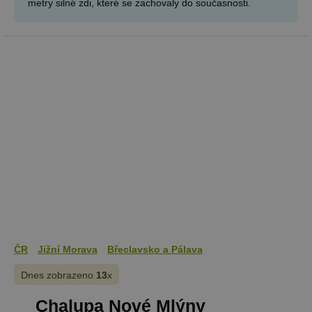
metry silné zdi, které se zachovaly do současnosti.
ČR
Jižní Morava
Břeclavsko a Pálava
Dnes zobrazeno
13
x
Chalupa Nové Mlýny