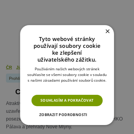
×
Tyto webové stránky
používají soubory cookie
ke zlepšení
uživatelského zážitku.
ČR
Jižní Morava
Břeclavsko a Pálava
Používáním našich webových stránek
souhlasíte se všemi soubory cookie v souladu
Prohlíželo
117
lidí
s našimi zásadami používání souborů cookie.
Více informací
Chalupa Nové Mlýny
SOUHLASÍM A POKRAČOVAT
Atraktivní stylově zařízená chalupa k pronájmu s
uzavřeným dvorem (bazén, zastřešená terasa s
ZOBRAZIT PODROBNOSTI
posezením, gril) leží v malé tiché obci v blízkosti CHKO
Pálava a přehrady Nové Mlýny.
NEZBYTNĚ NUTNÉ SOUBORY