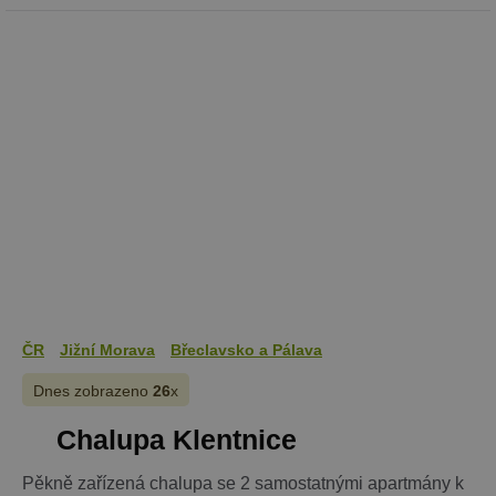
ČR
Jižní Morava
Břeclavsko a Pálava
Dnes zobrazeno
26
x
Chalupa Klentnice
Pěkně zařízená chalupa se 2 samostatnými apartmány k