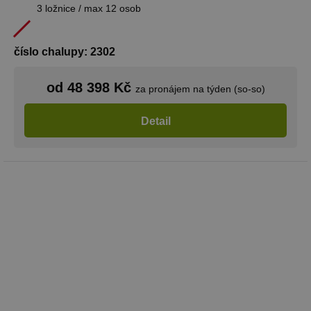
3 ložnice / max 12 osob
VÝKONOVÉ SOUBORY
SOUBORY CÍLENÍ
číslo chalupy: 2302
FUNKČNÍ SOUBORY
od 48 398 Kč
za pronájem na týden (so-so)
NEZAŘAZENÉ SOUBORY
Detail
Nezbytně nutné soubory
Výkonové soubory
Soubory cílení
Funkční soubory
Nezařazené soubory
Nezbytně nutné soubory cookie umožňují
základní funkce webových stránek, jako je
přihlášení uživatele a správa účtu. Webové
stránky nelze bez nezbytně nutných souborů
cookie správně používat.
Provider
/