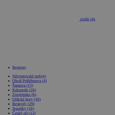
_dc_gtm_UA-
.chaty-
55 sekund
Tento soub
1578163-15
chalupy-
cookie je
dds.cz
přidružen k
webům
zrušit vše
používající
Správce zna
Google k
načtení dalš
skriptů a k
na stránku.
Pokud je
použit, lze j
považovat z
nezbytně
nutný, prot
bez něj jiné
skripty nem
fungovat
Regiony
správně. Ko
názvu je
Silvestrovské pobyty
jedinečné čí
Okolí Pelhřimova (4)
které je tak
identifikát
Šumava (15)
přidružené
Krkonoše (26)
účtu Googl
Znojemsko (6)
Analytics.
Orlické hory (16)
na_id
1 rok
AddThis -
Oracle
Beskydy (29)
Cookie
Corporation
Jeseníky (16)
související s
.addthis.com
Český ráj (13)
tlačítkem