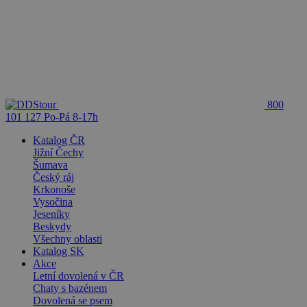
800
101 127
Po-Pá 8-17h
Katalog ČR
Jižní Čechy
Šumava
Český ráj
Krkonoše
Vysočina
Jeseníky
Beskydy
Všechny oblasti
Katalog SK
Akce
Letní dovolená v ČR
Chaty s bazénem
Dovolená se psem