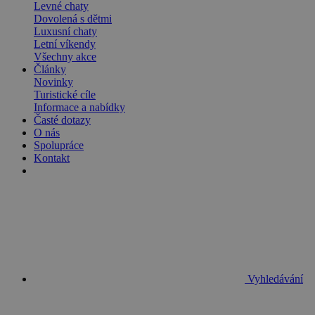
Levné chaty
Dovolená s dětmi
Luxusní chaty
Letní víkendy
Všechny akce
Články
Novinky
Turistické cíle
Informace a nabídky
Časté dotazy
O nás
Spolupráce
Kontakt
Vyhledávání