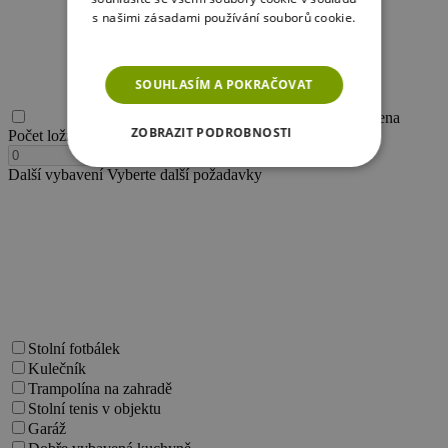
s našimi zásadami používání souborů cookie.
Více informací
SOUHLASÍM A POKRAČOVAT
Akční cena
ZOBRAZIT PODROBNOSTI
Počet ložnic
1 ložnice
-
+
Další vybavení
Vyberte další požadavky
NEZBYTNĚ NUTNÉ SOUBORY
VÝKONOVÉ SOUBORY
SOUBORY CÍLENÍ
FUNKČNÍ SOUBORY
Stolní fotbálek
NEZAŘAZENÉ SOUBORY
Kulečník
Trampolína na zahradě
Stolní tenis v objektu
Garáž