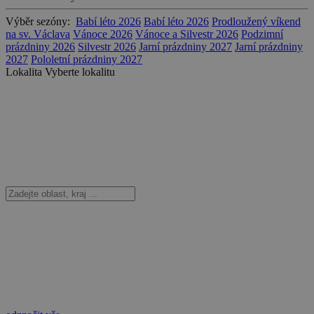
Výběr sezóny:
Babí léto 2026
Babí léto 2026
Prodloužený víkend
na sv. Václava
Vánoce 2026
Vánoce a Silvestr 2026
Podzimní
prázdniny 2026
Silvestr 2026
Jarní prázdniny 2027
Jarní prázdniny
2027
Pololetní prázdniny 2027
Lokalita
Vyberte lokalitu