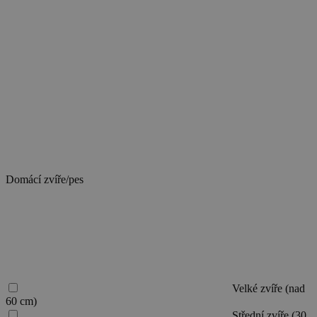
domácí
zvíře/psa,
vyberte
odpovídající
velikost.
Při
více
domácích
zvířatech/psech
zvolte
velikost
toho
největšího.
Domácí zvíře/pes
Velké zvíře (nad
60 cm)
Střední zvíře (30