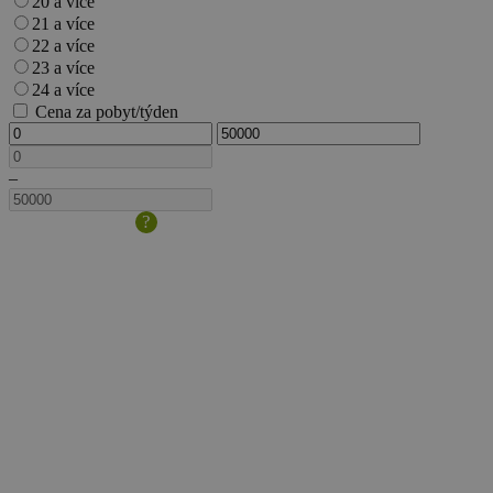
20 a více
21 a více
22 a více
23 a více
24 a více
Cena za pobyt/týden
–
?
Velikost
domácího
zvířete/psa
je
dána
výškou
v
kohoutku.
Pokud
s
sebou
berete