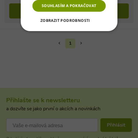
SOUHLASÍM A POKRAČOVAT
Detail
ZOBRAZIT PODROBNOSTI
NEZBYTNĚ NUTNÉ SOUBORY
1
VÝKONOVÉ SOUBORY
SOUBORY CÍLENÍ
FUNKČNÍ SOUBORY
NEZAŘAZENÉ SOUBORY
Přihlašte se k newsletteru
a dozvíte se jako první o akcích a novinkách
Nezbytně nutné soubory
Přihlásit
Výkonové soubory
Soubory cílení
Funkční soubory
Nezařazené soubory