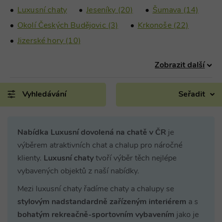
Luxusní chaty
Jeseníky (20)
Šumava (14)
Okolí Českých Budějovic (3)
Krkonoše (22)
Jizerské hory (10)
Zobrazit další
Vyhledávání
Seřadit
Nabídka Luxusní dovolená na chatě v ČR
je
výběrem atraktivních chat a chalup pro náročné
klienty.
Luxusní chaty
tvoří výběr těch nejlépe
vybavených objektů z naší nabídky.
Mezi luxusní chaty řadíme chaty a chalupy se
stylovým nadstandardně zařízeným interiérem
a s
bohatým rekreačně-sportovním vybavením
jako je