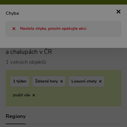
800 101 127
Po-Pá 8-17h
0
Chyba
Chaty a chalupy 2026
Luxusní dovolená na chatách a chalupác
Nastala chyba, prosím opakujte akci
Železné hory Luxusní dovolená na chatách
a chalupách v ČR
1 volných objektů
1 týden
Železné hory
Luxusní chaty
zrušit vše
Regiony