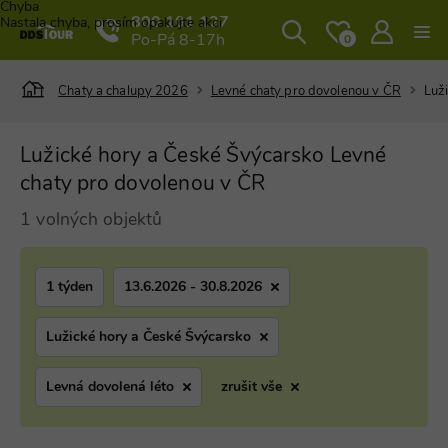
Chyba
800 101 127
Nastala chyba, prosím opakujte akci
Po-Pá 8-17h
0
Chaty a chalupy 2026
Levné chaty pro dovolenou v ČR
Luž
Lužické hory a České Švýcarsko Levné
chaty pro dovolenou v ČR
1 volných objektů
1 týden
13.6.2026 - 30.8.2026
Lužické hory a České Švýcarsko
Levná dovolená léto
zrušit vše