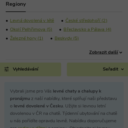
Regiony
Levná dovolená v létě
České středohoří (2)
Okolí Pelhřimova (5)
Břeclavsko a Pálava (4)
Železné hory (1)
Beskydy (5)
Zobrazit další
Vyhledávání
Seřadit
Vybrali jsme pro Vás
levné chaty a chalupy k
pronájmu
z naší nabídky, které splňují naši představu
o
levné dovolené v Česku
. Užijte si levnou letní
dovolenou v ČR na chatě. Týdenní ubytování na chatě
u nás pořídíte opravdu levně. Nabídku doporučujeme