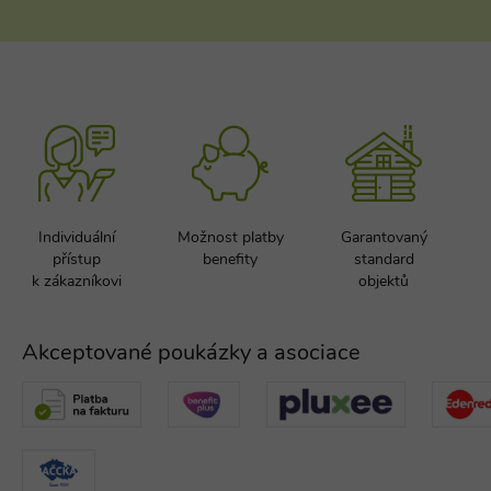
Nezbytně nutné soubory cookie umožňují
základní funkce webových stránek, jako je
přihlášení uživatele a správa účtu. Webové
stránky nelze bez nezbytně nutných souborů
cookie správně používat.
Provider
/
Název
Vyprší
Popis
Doména
PHPSESSID
Zavřením
Cookie
PHP.net
prohlížeče
generovaný
www.chaty-
aplikacemi
chalupy-
založenými 
dds.cz
jazyce PHP.
Individuální
Možnost platby
Garantovaný
Toto je
univerzální
přístup
benefity
standard
identifikáto
k zákazníkovi
objektů
používaný 
udržování
proměnnýc
relací uživat
Obvykle se
Akceptované poukázky a asociace
jedná o
náhodně
vygenerova
číslo, jeho
použití můž
být specific
pro daný w
ale dobrým
příkladem j