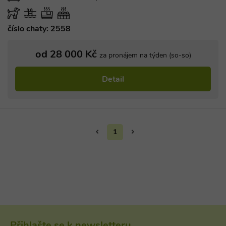
Nezbytně nutné soubory
Výkonové soubory
Soubory cílení
číslo chaty: 2558
Funkční soubory
Nezařazené soubory
Nezbytně nutné soubory cookie umožňují
od 28 000 Kč
za pronájem na týden (so-so)
základní funkce webových stránek, jako je
přihlášení uživatele a správa účtu. Webové
stránky nelze bez nezbytně nutných souborů
Detail
cookie správně používat.
Provider
/
Název
Vyprší
Popis
Doména
PHPSESSID
Zavřením
Cookie
PHP.net
prohlížeče
generovaný
www.chaty-
1
aplikacemi
chalupy-
založenými 
dds.cz
jazyce PHP.
Toto je
univerzální
identifikáto
používaný 
udržování
proměnnýc
relací uživat
Obvykle se
jedná o
náhodně
vygenerova