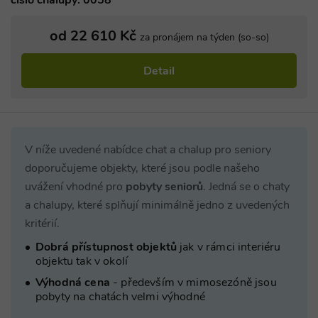
číslo chalupy: 0058
od 22 610 Kč
za pronájem na týden (so-so)
Detail
V níže uvedené nabídce chat a chalup pro seniory
doporučujeme objekty, které jsou podle našeho
uvážení vhodné pro
pobyty seniorů
.
Jedná se o chaty
a chalupy, které splňují minimálně jedno z uvedených
kritérií.
Dobrá přístupnost objektů
jak v rámci interiéru
objektu tak v okolí
Výhodná cena
- především v mimosezóně jsou
pobyty na chatách velmi výhodné