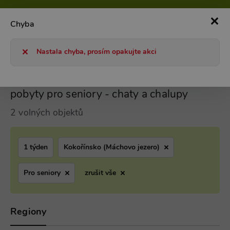
800 101 127
Po-Pá 8-17h
0
Chyba
Chaty a chalupy 2026
Dovolená a pobyty pro seniory - chaty a
Nastala chyba, prosím opakujte akci
Kokořínsko (Máchovo jezero) Dovolená a
pobyty pro seniory - chaty a chalupy
2 volných objektů
1 týden
Kokořínsko (Máchovo jezero)
Pro seniory
zrušit vše
Regiony