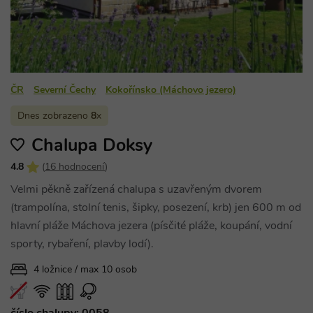
ČR
Severní Čechy
Kokořínsko (Máchovo jezero)
Dnes zobrazeno
8
x
Chalupa Doksy
4.8
(
16 hodnocení
)
Velmi pěkně zařízená chalupa s uzavřeným dvorem
(trampolína, stolní tenis, šipky, posezení, krb) jen 600 m od
hlavní pláže Máchova jezera (písčité pláže, koupání, vodní
sporty, rybaření, plavby lodí).
4 ložnice / max 10 osob