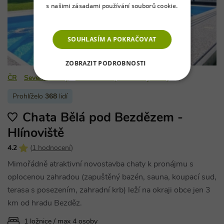
s našimi zásadami používání souborů cookie.
Více informací
SOUHLASÍM A POKRAČOVAT
ZOBRAZIT PODROBNOSTI
ČR
Severní Čechy
Kokořínsko (Máchovo jezero)
NEZBYTNĚ NUTNÉ SOUBORY
Prohlíželo
368
lidí
VÝKONOVÉ SOUBORY
Chata Bělá pod Bezdězem -
SOUBORY CÍLENÍ
Hlínoviště
4.2
(
1 hodnocení
)
FUNKČNÍ SOUBORY
Mimořádně atraktivní novostavba chaty k pronájmu s
oplocenou zahradou (zapuštěný bazén, sauna, koupací sud,
NEZAŘAZENÉ SOUBORY
terasa s posezením, zahradní krb) leží na okraji obce jen 3
km od hradu Bezděz.
1 ložnice / max 4 osoby