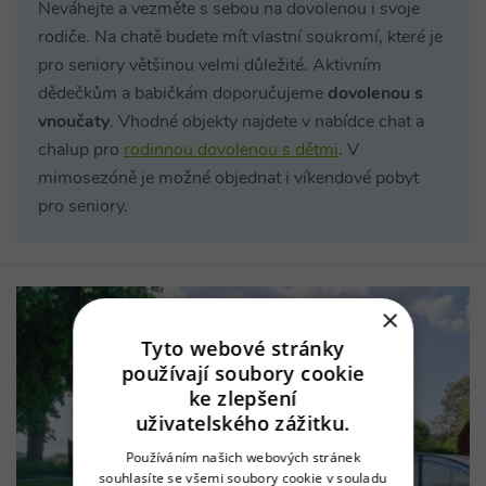
Neváhejte a vezměte s sebou na dovolenou i svoje
rodiče. Na chatě budete mít vlastní soukromí, které je
pro seniory většinou velmi důležité. Aktivním
dědečkům a babičkám doporučujeme
dovolenou s
vnoučaty
. Vhodné objekty najdete v nabídce chat a
chalup pro
rodinnou dovolenou s dětmi
. V
mimosezóně je možné objednat i víkendové pobyt
pro seniory.
×
Tyto webové stránky
používají soubory cookie
ke zlepšení
uživatelského zážitku.
Používáním našich webových stránek
souhlasíte se všemi soubory cookie v souladu