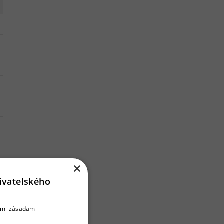
×
ivatelského
šimi zásadami