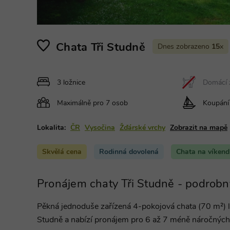
Chata Tři Studně
Dnes zobrazeno
15
x
3 ložnice
Domácí z
Maximálně pro 7 osob
Koupání 
Lokalita:
ČR
Vysočina
Žďárské vrchy
Zobrazit na mapě
Skvělá cena
Rodinná dovolená
Chata na víkend
Pronájem chaty Tři Studně - podrobn
Pěkná jednoduše zařízená 4-pokojová chata (70 m²) le
Studně a nabízí pronájem pro 6 až 7 méně náročných