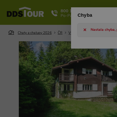
800 101 127
Ka
Chyba
Po-Pá 8-17h
Nastala chyba, 
Chaty a chalupy 2026
ČR
Vysočina
Žďárské vrchy