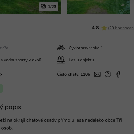
1/23
4.8
(
29 hodnocen
víře
Cyklotrasy v okolí
a vodní sporty v okolí
Les u objektu
Číslo chaty:
1106
ý popis
ží na okraji chatové osady přímo u lesa nedaleko obce Tři
 osob.