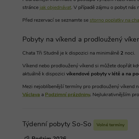
dd
stránce
jak objednávat
. V případě zájmu o pobyt nás 
CookieScriptConsent
Co
ww
ch
Před rezervací se seznamte se
storno poplatky na cha
dd
suid
Si
Ho
Pobyty na víkend a prodloužený víke
Google Privacy Poli
.s
_dc_gtm_UA-
.c
Chata Tři Studně je k dispozici na minimálně
2
noci
.
1578163-15
ch
dd
Víkend nebo prodloužený víkend si můžete dopřát kdyk
na_id
Or
aktuálně k dispozici
víkendové pobyty v létě a na p
Co
.a
Mezi nejoblíbenější termíny pro prodloužený víkend 
Václava
a
Podzimní prázdniny
.
Nejlukrativnějším p
Název
Název
Provider
Provider
/
/
Do
Název
real_estate_view_1035
Název
Doména
Pr
sessionId
ads.stickyads
real_estate_view_20
_gat_UA-
viewer
.chaty-
OR
Týdenní pobyty So-So
1578163-
chalupy-
.a
Volné termíny
__id_inf_101
15
dds.cz
CMRUM3
Ca
VID
.c