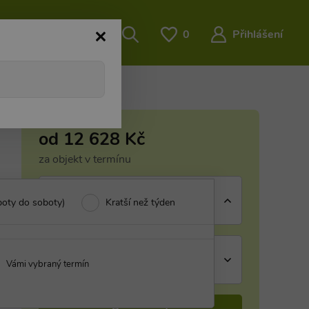
O nás
…
0
Přihlášení
od
12 628
Kč
za objekt v termínu
Termín
boty do soboty)
Kratší než týden
Vyberte volný termín
Počet osob
Vámi vybraný termín
nevybráno