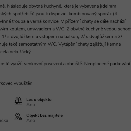
íně. Následuje obytná kuchyně, která je vybavena jídelním
ských spotřebičů jsou k dispozici kombinovaný sporák (4
vlnná trouba a varná konvice. V přízemí chaty se dále nachází
chovým koutem, umyvadlem a WC. Z obytné kuchyně vedou schod
 1/ s dvojlůžkem a vstupem na balkon, 2/ s dvojlůžkem a 3/
onuje také samostatným WC. Vytápění chaty zajišťují kamna
zcela nekuřácký.
té využít venkovní posezení a ohniště. Neoplocené parkování
ykovec vypuštěn.
Les u objektu
Ano
Objekt bez majitele
ička
Ano