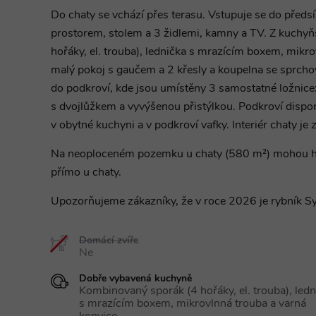
Do chaty se vchází přes terasu. Vstupuje se do předs
prostorem, stolem a 3 židlemi, kamny a TV. Z kuchyň
hořáky, el. trouba), lednička s mrazícím boxem, mikro
malý pokoj s gaučem a 2 křesly a koupelna se spr
do podkroví, kde jsou umístěny 3 samostatné ložnice:
s dvojlůžkem a vyvýšenou přistýlkou. Podkroví disp
v obytné kuchyni a v podkroví vafky. Interiér chaty je 
Na neoploceném pozemku u chaty (580 m²) mohou hos
přímo u chaty.
Upozorňujeme zákazníky, že v roce 2026 je rybník S
Domácí zvíře
Ne
Dobře vybavená kuchyně
Kombinovaný sporák (4 hořáky, el. trouba), ledn
s mrazícím boxem, mikrovlnná trouba a varná