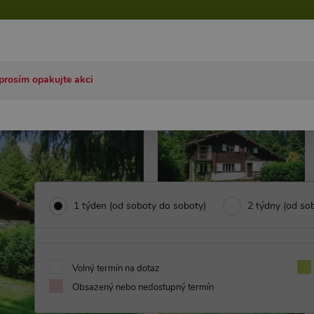
talog ČR
Katalog SK
Akce
Články
Časté dotazy
prosím opakujte akci
Chata Tři Studně
1 týden (od soboty do soboty)
2 týdny (od so
Volný termín na dotaz
Obsazený nebo nedostupný termín