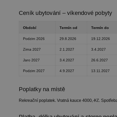
dd
CookieScriptConsent
Co
Ceník ubytování – víkendové pobyty
ww
ch
dd
suid
Si
Období
Termín od
Termín do
Ho
Google Privacy Poli
.s
Podzim 2026
29.8.2026
19.12.2026
_dc_gtm_UA-
.c
1578163-15
ch
Zima 2027
2.1.2027
3.4.2027
dd
Jaro 2027
3.4.2027
26.6.2027
na_id
Or
Co
.a
Podzim 2027
4.9.2027
13.11.2027
Název
Poplatky na místě
Název
Provider
Provider
/
/
Do
Název
real_estate_view_1035
Název
Doména
Pr
sessionId
ads.stickyads
real_estate_view_20
Rekreační poplatek. Vratná kauce 4000,-Kč. Spotřeba 
_gat_UA-
viewer
.chaty-
OR
1578163-
chalupy-
.a
__id_inf_101
15
dds.cz
CMRUM3
Ca
VID
Platba, délka ubytování a storno popl
.c