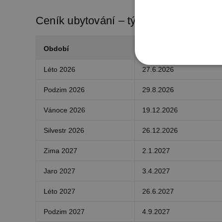
Ceník ubytování – týdenní pobyty So 
Období
Termín od
NEZBYTNĚ NUTN
Léto 2026
27.6.2026
Podzim 2026
29.8.2026
FUNKČNÍ SOUBO
Vánoce 2026
19.12.2026
Silvestr 2026
26.12.2026
Nezbytně nutn
Zima 2027
2.1.2027
Nezbytně nutné soubory cook
bez nezbytně nutných soubo
Jaro 2027
3.4.2027
Pr
Název
D
Léto 2027
26.6.2027
PHPSESSID
PH
ww
Podzim 2027
4.9.2027
ch