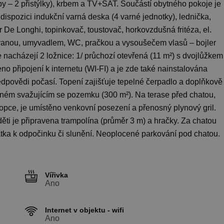
 – 2 přistýlky), krbem a TV+SAT. Součástí obytného pokoje je
dispozici indukční varná deska (4 varné jednotky), lednička,
 De Longhi, topinkovač, toustovač, horkovzdušná fritéza, el.
u vanou, umyvadlem, WC, pračkou a vysoušečem vlasů – bojler
 nacházejí 2 ložnice: 1/ průchozí otevřená (11 m²) s dvojlůžkem
no připojení k internetu (WI-FI) a je zde také nainstalována
ředpovědi počasí. Topení zajišťuje tepelné čerpadlo a doplňkově
eném svažujícím se pozemku (300 m²). Na terase před chatou,
opce, je umístěno venkovní posezení a přenosný plynový gril.
děti je připravena trampolína (průměr 3 m) a hračky. Za chatou
átka k odpočinku či slunění. Neoplocené parkování pod chatou.
Vířivka
Ano
Internet v objektu - wifi
Ano