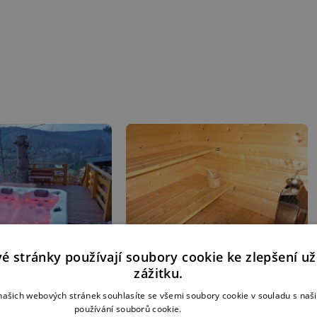
é stránky používají soubory cookie ke zlepšení už
řivce a výhled na hory
za chatou se nachází domeček
zážitku.
s finskou saunou
ašich webových stránek souhlasíte se všemi soubory cookie v souladu s na
používání souborů cookie.
Více informací