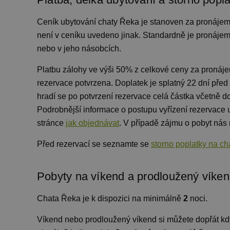
_gid
Google
real_estate_view_589
LLC
TDCPM
Th
.chaty-
.a
Ceník ubytování
chaty Řeka je stanoven za pronájem
real_estate_view_1468
chalupy-
dds.cz
není v ceníku uvedeno jinak. Standardně je pronáje
v1_151
tuuid
.3
nebo v jeho násobcích.
_ga
Google
real_estate_view_94
LLC
_uid
.chaty-
Fr
Platbu zálohy ve výši 50% z celkové ceny za pronájem
real_estate_view_370
chalupy-
.f
dds.cz
rezervace potvrzena. Doplatek je splatný 22 dní před
real_estate_view_553
dpm
Ad
yandexuid
Yandex
.d
hradí se po potvrzení rezervace celá částka včetně do
real_estate_view_574
LLC
.yandex.ru
Podrobnější informace o postupu vyřízení rezervace
lidid
Li
real_estate_view_1038
.l
stránce
jak objednávat
. V případě zájmu o pobyt nás 
real_estate_view_465
KADUSERCOOKIE
Pu
Před rezervací se seznamte se
storno poplatky na c
real_estate_view_120
.p
real_estate_view_14
CMST
Ca
.c
Pobyty na víkend a prodloužený víke
real_estate_view_1174
data-c-ts
criteo
Ou
Chata Řeka je k dispozici na minimálně
2
noci
.
.m
real_estate_view_883
MUID
Mi
Víkend nebo prodloužený víkend si můžete dopřát kdy
.b
real_estate_view_22