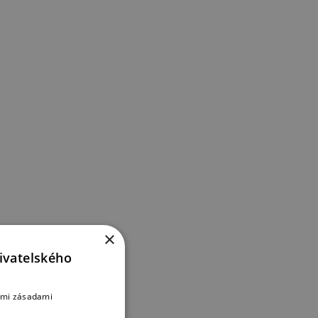
×
ivatelského
šimi zásadami