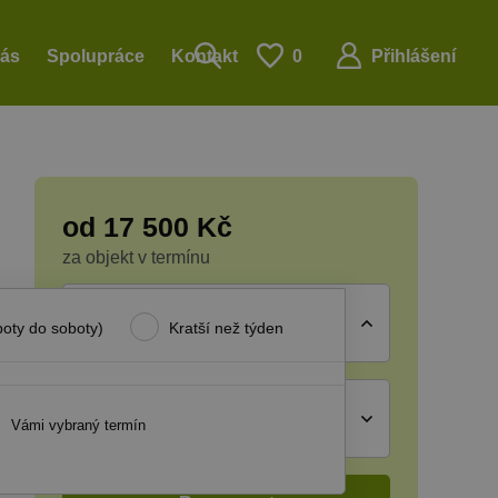
nás
Spolupráce
Kontakt
0
Přihlášení
od
17 500
Kč
za objekt v termínu
Termín
boty do soboty)
Kratší než týden
Vyberte volný termín
Počet osob
Vámi vybraný termín
nevybráno