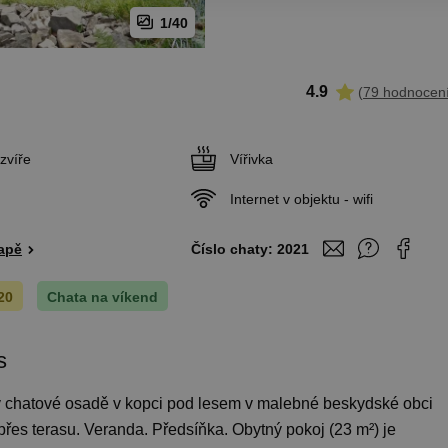
1/40
4.9
(
79 hodnocen
zvíře
Vířivka
Internet v objektu - wifi
apě
Číslo chaty:
2021
20
Chata na víkend
s
í v chatové osadě v kopci pod lesem v malebné beskydské obci
řes terasu. Veranda. Předsíňka. Obytný pokoj (23 m²) je