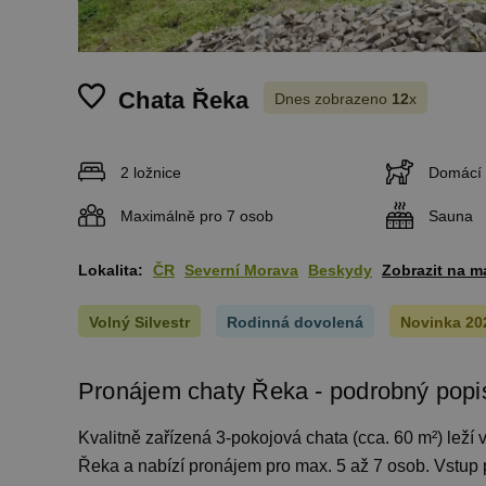
Chata Řeka
Dnes zobrazeno
12
x
2 ložnice
Domácí 
Maximálně pro 7 osob
Sauna
Lokalita:
ČR
Severní Morava
Beskydy
Zobrazit na m
Volný Silvestr
Rodinná dovolená
Novinka 20
Pronájem chaty Řeka - podrobný popi
Kvalitně zařízená 3-pokojová chata (cca. 60 m²) lež
Řeka a nabízí pronájem pro max. 5 až 7 osob. Vstup p