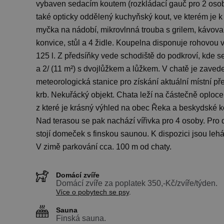
vybaven sedacím koutem (rozkládací gauč pro 2 osoby
také opticky oddělený kuchyňský kout, ve kterém je k 
myčka na nádobí, mikrovlnná trouba s grilem, kávovar
konvice, stůl a 4 židle. Koupelna disponuje rohovo
125 l. Z předsíňky vede schodiště do podkroví, kde se
a 2/ (11 m²) s dvojlůžkem a lůžkem. V chatě je zavede
meteorologická stanice pro získání aktuální místní p
krb. Nekuřácký objekt. Chata leží na částečně oploc
z které je krásný výhled na obec Řeka a beskydské k
Nad terasou se pak nachází vířivka pro 4 osoby. Pro 
stojí domeček s finskou saunou. K dispozici jsou leh
V zimě parkování cca. 100 m od chaty.
Domácí zvíře
Domácí zvíře za poplatek 350,-Kč/zvíře/týden.
Více o pobytech se psy
.
Sauna
Finská sauna.