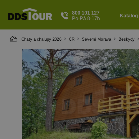
800 101 127
Katalog
Po-Pá 8-17h
Chaty a chalupy 2026
ČR
Severní Morava
Beskydy