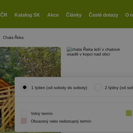
 ČR
Katalog SK
Akce
Články
Časté dotazy
O 
Chata Řeka
1 týden (od soboty do soboty)
2 týdny (od so
Volný termín
Obsazený nebo nedostupný termín