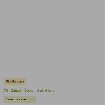
Skvělá cena
ČR
Západní Čechy
Krušné hory
Dnes zobrazeno
8
x
Chalupa Černava
4.8
(
1 hodnocení
)
Hezky zařízená chalupa k pronájmu s oplocenou zahradou
(finská sauna, zastřešená terasa, gril, vyžití pro děti) leží u
lesa na kraji klidné horské obce v Krušných horách jen 17
km od Karlových Varů.
3 ložnice / max 8 osob
číslo chalupy: 2577
7 000 Kč
za pronájem