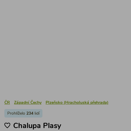
ČR
Západní Čechy
Plzeňsko (Hracholuská přehrada)
Prohlíželo
234
lidí
Chalupa Plasy
Jednoduše zařízený domek k pronájmu se zahradou
(ohniště) a sdíleným dvorem (zastřešený altánek s
posezením, gril) leží v malebné mírně zvlněné krajině
západních Čech na kraji města Plasy.
1 ložnice / max 4 osoby
číslo chalupy: 2457
5 000 Kč
za pronájem
2 noci