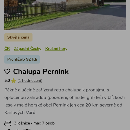
Skvělá cena
ČR
Západní Čechy
Krušné hory
Prohlíželo
92
lidí
Chalupa Pernink
5.0
(
1 hodnocení
)
Pěkně a účelně zařízená retro chalupa k pronájmu s
oplocenou zahradou (posezení, ohniště, gril) leží v blízkosti
lesa v malé horské obci Pernink jen cca 20 km severně od
Karlových Varů.
3 ložnice / max 7 osob