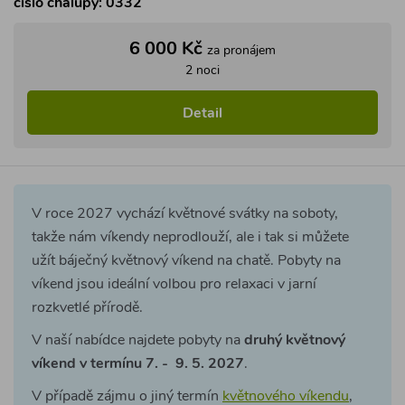
víkend jsou ideální volbou pro relaxaci v jarní
rozkvetlé přírodě.
V naší nabídce najdete pobyty na
druhý květnový
víkend v termínu 7. - 9. 5. 2027
.
V případě zájmu o jiný termín
květnového víkendu
,
stačí upravit zadaný termín ve filtru pro vyhledávání.
Minimální délka květnových pobytů jsou 2 noci.