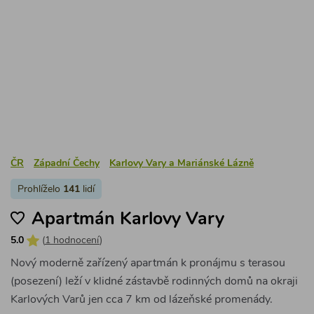
5.0
(
1 hodnocení
)
Nový moderně zařízený apartmán k pronájmu s terasou
(posezení) leží v klidné zástavbě rodinných domů na okraji
Karlových Varů jen cca 7 km od lázeňské promenády.
1 ložnice / max 2 osoby
číslo apartmánu: 25118
3 500 Kč
za pronájem
2 noci
Detail