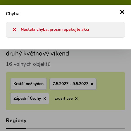
800 101 127
Po-Pá 8-17h
0
Chyba
Chaty a chalupy 2026
Víkendové pobyty na druhý květnový v
Nastala chyba, prosím opakujte akci
Západní Čechy Víkendové pobyty na
druhý květnový víkend
16 volných objektů
Kratší než týden
7.5.2027 - 9.5.2027
Západní Čechy
zrušit vše
Regiony