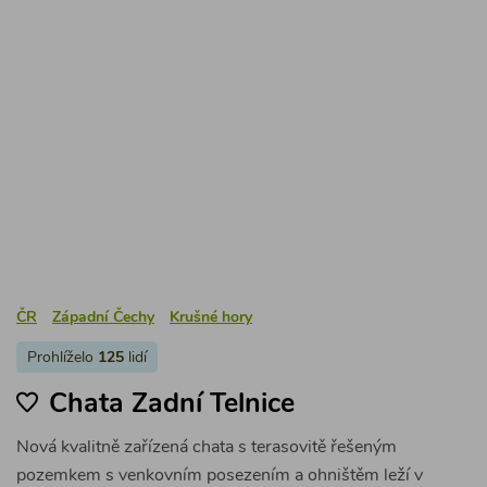
Prohlíželo
125
lidí
Chata Zadní Telnice
Nová kvalitně zařízená chata s terasovitě řešeným
pozemkem s venkovním posezením a ohništěm leží v
chatové osadě na atraktivním místě v blízkosti ski areálu a
četných turistických tras.
2 ložnice / max 9 osob
číslo chaty: 2362
9 000 Kč
za pronájem
2 noci
Detail