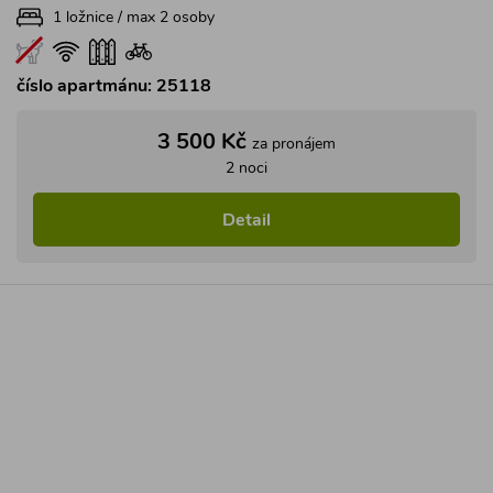
ČR
Západní Čechy
Krušné hory
Chalupa Bublava
Pěkně a účelně zařízená chalupa k pronájmu s oplocenou
zahradou (zastřešené posezení, gril, vyžití pro děti) leží v
malé obci u německých hranic v malebné krajině Krušných