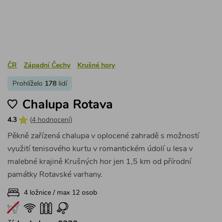
malebné krajině Krušných hor jen 1,5 km od přírodní
památky Rotavské varhany.
4 ložnice / max 12 osob
číslo chalupy: 0332
6 000 Kč
za pronájem
2 noci
Detail
V roce 2027 vychází květnové svátky na soboty,
takže nám víkendy neprodlouží, ale i tak si můžete
užít báječný květnový víkend na chatě. Pobyty na