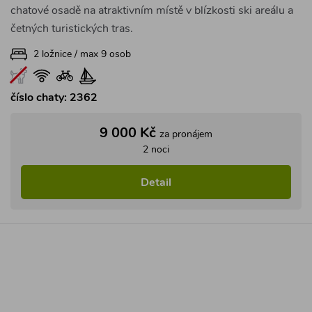
ČR
Západní Čechy
Karlovy Vary a Mariánské Lázně
Prohlíželo
141
lidí
Apartmán Karlovy Vary