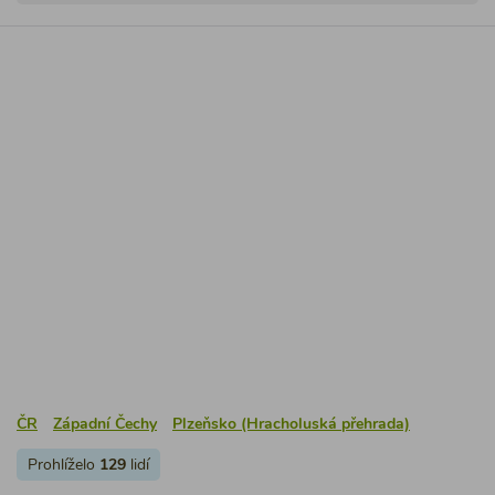
ČR
Západní Čechy
Plzeňsko (Hracholuská přehrada)
Prohlíželo
129
lidí
Chata Němčovice
4.6
(
4 hodnocení
)
Jednoduše zařízená chata k pronájmu s klimatizační
jednotkou a oplocenou zahradou (vířivka, zahradní nábytek,
gril, pískoviště) leží v malé obci jen 4 km od řeky Berounky
a 12 km od CHKO Křivoklátsko.
2 ložnice / max 5 osob
číslo chaty: 2571
5 000 Kč
za pronájem