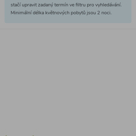
ČR
Západní Čechy
Plzeňsko (Hracholuská přehrada)
Prohlíželo
165
lidí
Chata Prusiny
4.4
(
2 hodnocení
)
Luxusní glampingová maringotka k pronájmu s terasou
(posezení, gril) a wellness zázemím (sauna s ochlazovací
kádí a koupací vířivý sud) leží na krásném místě v remízku
uprostřed polí a pastvin.
0 ložnice / max 2 osoby