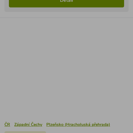
ČR
Západní Čechy
Plzeňsko (Hracholuská přehrada)
Dnes zobrazeno
9
x
Chata Butov
4.7
(
31 hodnocení
)
Zrekonstruovaná velmi pěkně zařízená chata k pronájmu s
terasou (posezení) a zahradou (krb, vyžití pro děti) leží v
chatové rekreační oblasti u přehrady Hracholusky (koupání,
rybaření, plavba lodí).
2 ložnice / max 8 osob
číslo chaty: 1917