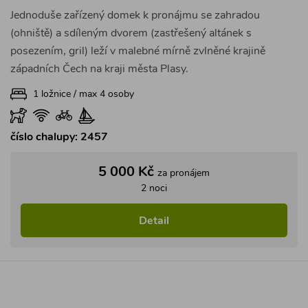
Detail
ČR
Západní Čechy
Krušné hory