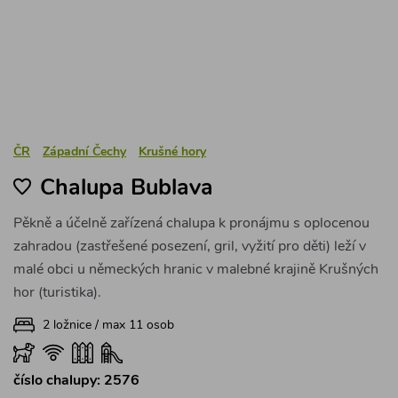
hor (turistika).
2 ložnice / max 11 osob
číslo chalupy: 2576
8 500 Kč
za pronájem
2 noci
Detail
1
2
Načíst dalších 10