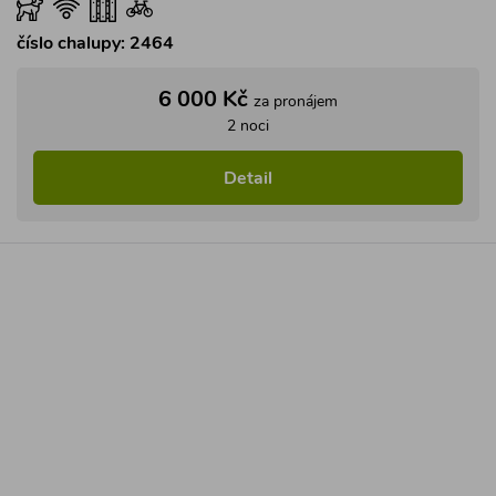
číslo chalupy: 2464
6 000 Kč
za pronájem
2 noci
Detail
ČR
Západní Čechy
Krušné hory
Prohlíželo
178
lidí
Chalupa Rotava
4.3
(
4 hodnocení
)
Pěkně zařízená chalupa v oplocené zahradě s možností
využití tenisového kurtu v romantickém údolí u lesa v